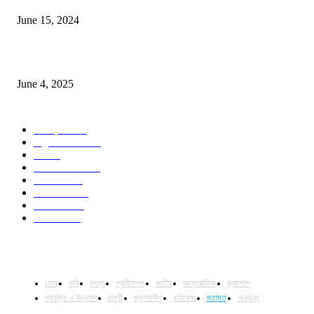
June 15, 2024
Jobs in Supreme Seed company
June 4, 2025
POPULAR CATEGORY
Campus
528
Agriculture
221
Job
43
International
32
National
29
Livestock
23
Fisheries
16
Column
15
হোম
কৃষি
মৎস্য
প্রানীসম্পদ
জাতীয়
আন্তর্জাতিক
ক্যাম্পাস
প্রযুক্তি ও উদ্ভাবন
চাকুরী
স্কলারশীপ
কৃষিকোষ
মতামত
অন্যান্য