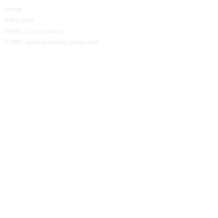
সম্পাদক:
মশিউর রহমান
মোবাইল: ০১৫২১-৫৪৯৫২০
ই-মেইল: dailyagrinews@gmail.com
FOLLOW US