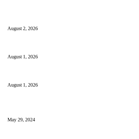
গাকৃবিতে ইয়াসের ব্যতিক্রমধর্মী উদ্যোগ,পরিচ্ছন্ন ক্যাম্পাস ও শব্দ দূষণ রোধে সচেতনতামূলক কর্ম
পালন
August 2, 2026
বাকৃবির দুই স্কুলের ২২ শিক্ষার্থীকে বৃত্তি প্রদান
August 1, 2026
বাকৃবিতে সেন্ট্রাল ওরিয়েন্টেশন অনুষ্ঠিত
August 1, 2026
POPULAR NEWS
Workshop on Aus Paddy Cultivation and Production
May 29, 2024
সম্ভাবনাময় কাসাভা (শিমুল) আলু