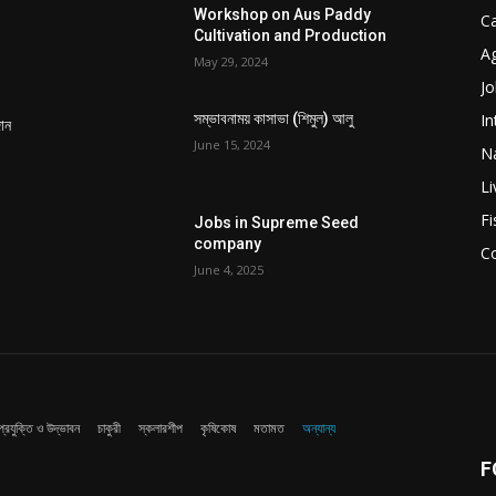
Workshop on Aus Paddy
C
Cultivation and Production
Ag
May 29, 2024
Jo
In
সম্ভাবনাময় কাসাভা (শিমুল) আলু
দান
June 15, 2024
Na
Li
Fi
Jobs in Supreme Seed
company
C
June 4, 2025
প্রযুক্তি ও উদ্ভাবন
চাকুরী
স্কলারশীপ
কৃষিকোষ
মতামত
অন্যান্য
F