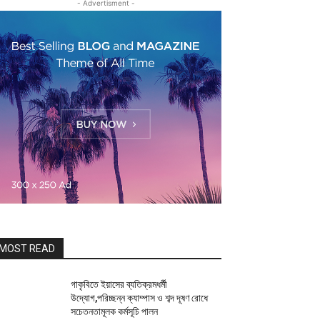
- Advertisment -
MOST READ
গাকৃবিতে ইয়াসের ব্যতিক্রমধর্মী
উদ্যোগ,পরিচ্ছন্ন ক্যাম্পাস ও শব্দ দূষণ রোধে
সচেতনতামূলক কর্মসূচি পালন