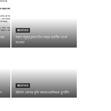
WEATHER
য়ার
সকল সমুদ্র বন্দরে তিন নম্বর স্থানীয় সতর্ক
সংকেত
WEATHER
িন
বরিশাল জেলার কৃষি আবহাওয়াবিষয়ক বুলেটিন