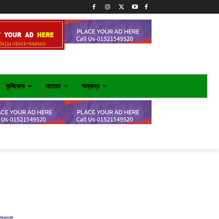
কৃষিকোষ
মতামত
অন্যান্য