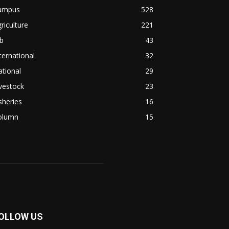
ampus
528
riculture
221
b
43
ternational
32
tional
29
vestock
23
sheries
16
olumn
15
OLLOW US