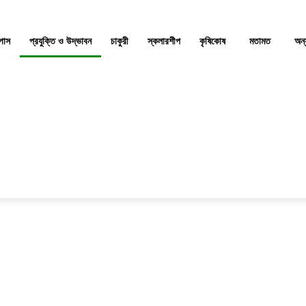
্পাস
প্রযুক্তি ও উদ্ভাবন
চাকুরী
স্কলারশীপ
কৃষিকোষ
মতামত
অন্