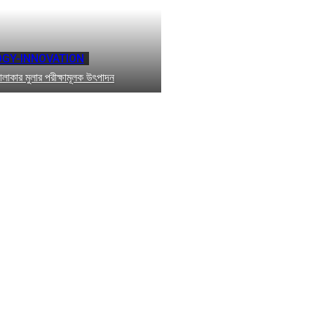
GY-INNOVATION
োলাকার মুলার পরীক্ষামূলক উৎপাদন