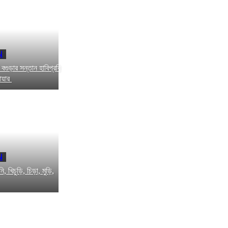
N
বগুড়ার সন্তান হাবিপ্রবি
ায়ার
N
 খিচুড়ি, চিড়া, মুড়ি,