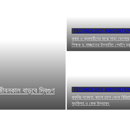
TECHNOLOGY-INNOVATIO
কৃষক ও ব্যবসায়ীদের মাঝে সাড়া ফেলেছে 
শিক্ষক ড.সাজ্জাতের উদ্ভাবিত গ্রেইন ড্র
জীবনকাল বাড়বে দ্বিগুণ
TECHNOLOGY-INNOVATIO
বাকৃবির গবেষণা: কালো চালে থেকে বিরিয়ানি,
মুড়কিসহ ও কেক উদ্ভাবন