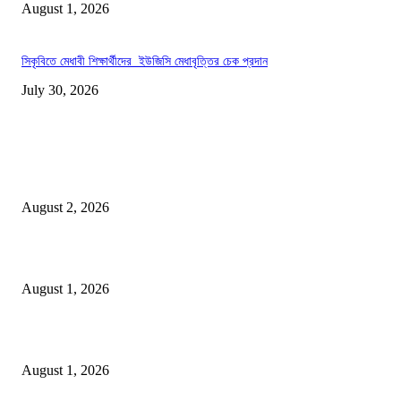
August 1, 2026
সিকৃবিতে মেধাবী শিক্ষার্থীদের ইউজিসি মেধাবৃত্তির চেক প্রদান
July 30, 2026
LATEST NEWS
গাকৃবিতে ইয়াসের ব্যতিক্রমধর্মী উদ্যোগ,পরিচ্ছন্ন ক্যাম্পাস ও শব্দ দূষণ রোধে সচেতনতামূলক কর্ম
পালন
August 2, 2026
বাকৃবির দুই স্কুলের ২২ শিক্ষার্থীকে বৃত্তি প্রদান
August 1, 2026
বাকৃবিতে সেন্ট্রাল ওরিয়েন্টেশন অনুষ্ঠিত
August 1, 2026
POPULAR NEWS