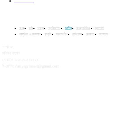
Column
15
হোম
কৃষি
মৎস্য
প্রানীসম্পদ
জাতীয়
আন্তর্জাতিক
ক্যাম্পাস
প্রযুক্তি ও উদ্ভাবন
চাকুরী
স্কলারশীপ
কৃষিকোষ
মতামত
অন্যান্য
সম্পাদক:
মশিউর রহমান
মোবাইল: ০১৫২১-৫৪৯৫২০
ই-মেইল: dailyagrinews@gmail.com
FOLLOW US