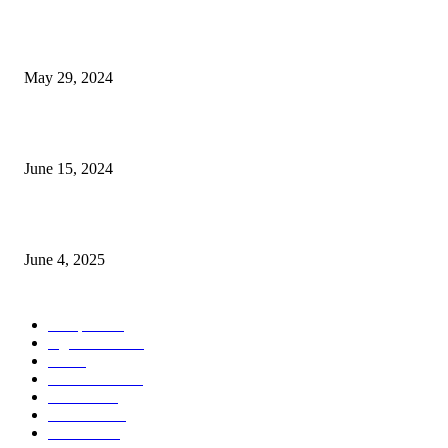
Workshop on Aus Paddy Cultivation and Production
May 29, 2024
সম্ভাবনাময় কাসাভা (শিমুল) আলু
June 15, 2024
Jobs in Supreme Seed company
June 4, 2025
POPULAR CATEGORY
Campus
528
Agriculture
221
Job
43
International
32
National
29
Livestock
23
Fisheries
16