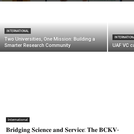
INTERNATIONAL
INTERNATION
Two Universities, One Mission: Building a
Smarter Research Community
UAF VC ca
International
𝐁𝐫𝐢𝐝𝐠𝐢𝐧𝐠 𝐒𝐜𝐢𝐞𝐧𝐜𝐞 𝐚𝐧𝐝 𝐒𝐞𝐫𝐯𝐢𝐜𝐞: 𝐓𝐡𝐞 𝐁𝐂𝐊𝐕-