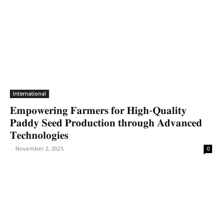
International
𝐄𝐦𝐩𝐨𝐰𝐞𝐫𝐢𝐧𝐠 𝐅𝐚𝐫𝐦𝐞𝐫𝐬 𝐟𝐨𝐫 𝐇𝐢𝐠𝐡-𝐐𝐮𝐚𝐥𝐢𝐭𝐲
𝐏𝐚𝐝𝐝𝐲 𝐒𝐞𝐞𝐝 𝐏𝐫𝐨𝐝𝐮𝐜𝐭𝐢𝐨𝐧 𝐭𝐡𝐫𝐨𝐮𝐠𝐡 𝐀𝐝𝐯𝐚𝐧𝐜𝐞𝐝
𝐓𝐞𝐜𝐡𝐧𝐨𝐥𝐨𝐠𝐢𝐞𝐬
-
November 2, 2025
0