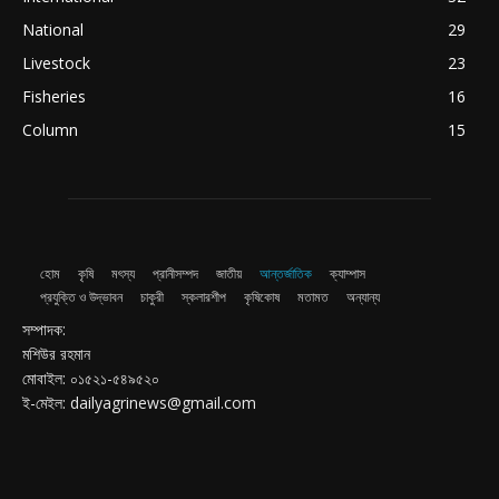
National
29
Livestock
23
Fisheries
16
Column
15
হোম
কৃষি
মৎস্য
প্রানীসম্পদ
জাতীয়
আন্তর্জাতিক
ক্যাম্পাস
প্রযুক্তি ও উদ্ভাবন
চাকুরী
স্কলারশীপ
কৃষিকোষ
মতামত
অন্যান্য
সম্পাদক:
মশিউর রহমান
মোবাইল: ০১৫২১-৫৪৯৫২০
ই-মেইল: dailyagrinews@gmail.com