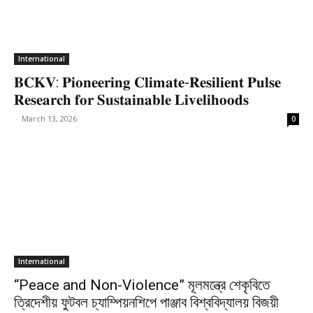
International
𝐁𝐂𝐊𝐕: 𝐏𝐢𝐨𝐧𝐞𝐞𝐫𝐢𝐧𝐠 𝐂𝐥𝐢𝐦𝐚𝐭𝐞-𝐑𝐞𝐬𝐢𝐥𝐢𝐞𝐧𝐭 𝐏𝐮𝐥𝐬𝐞
𝐑𝐞𝐬𝐞𝐚𝐫𝐜𝐡 𝐟𝐨𝐫 𝐒𝐮𝐬𝐭𝐚𝐢𝐧𝐚𝐛𝐥𝐞 𝐋𝐢𝐯𝐞𝐥𝐢𝐡𝐨𝐨𝐝𝐬
-
March 13, 2026
0
International
“Peace and Non-Violence” মূলমন্ত্রে শেকৃবিতে
ত্রিদেশীয় ফুটবল চ্যাম্পিয়নশিপে পাঞ্জাব বিশ্ববিদ্যালয় বিজয়ী