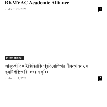
𝐑𝐊𝐌𝐕𝐀𝐂 𝐀𝐜𝐚𝐝𝐞𝐦𝐢𝐜 𝐀𝐥𝐥𝐢𝐚𝐧𝐜𝐞
-
March 22, 2026
0
International
আন্তর্জাতিক ইঞ্জিনিয়ারিং প্রতিযোগিতায় শীর্ষস্থানসহ ৪
ক্যাটাগরিতে বিশ্বজয় বাকৃবির
-
March 17, 2026
0