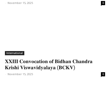
-
November 15, 2025
0
International
𝐗𝐗𝐈𝐈𝐈 𝐂𝐨𝐧𝐯𝐨𝐜𝐚𝐭𝐢𝐨𝐧 𝐨𝐟 𝐁𝐢𝐝𝐡𝐚𝐧 𝐂𝐡𝐚𝐧𝐝𝐫𝐚
𝐊𝐫𝐢𝐬𝐡𝐢 𝐕𝐢𝐬𝐰𝐚𝐯𝐢𝐝𝐲𝐚𝐥𝐚𝐲𝐚 (𝐁𝐂𝐊𝐕)
-
November 15, 2025
0