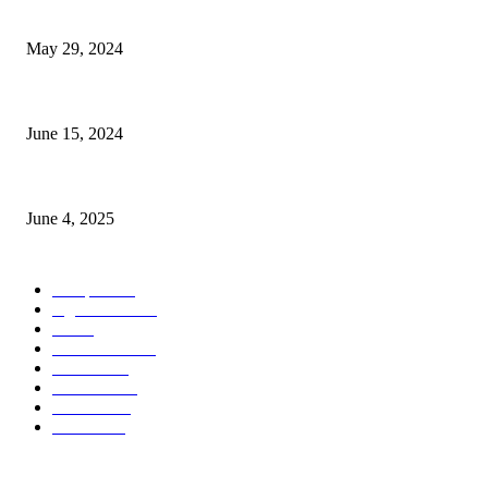
Workshop on Aus Paddy Cultivation and Production
May 29, 2024
সম্ভাবনাময় কাসাভা (শিমুল) আলু
June 15, 2024
Jobs in Supreme Seed company
June 4, 2025
POPULAR CATEGORY
Campus
528
Agriculture
221
Job
43
International
32
National
29
Livestock
23
Fisheries
16
Column
15