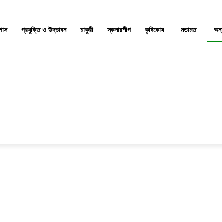
্পাস
প্রযুক্তি ও উদ্ভাবন
চাকুরী
স্কলারশীপ
কৃষিকোষ
মতামত
অন্