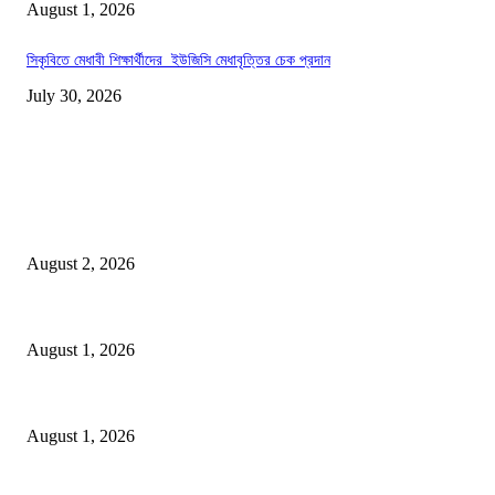
August 1, 2026
সিকৃবিতে মেধাবী শিক্ষার্থীদের ইউজিসি মেধাবৃত্তির চেক প্রদান
July 30, 2026
LATEST NEWS
গাকৃবিতে ইয়াসের ব্যতিক্রমধর্মী উদ্যোগ,পরিচ্ছন্ন ক্যাম্পাস ও শব্দ দূষণ রোধে সচেতনতামূলক কর্
August 2, 2026
বাকৃবির দুই স্কুলের ২২ শিক্ষার্থীকে বৃত্তি প্রদান
August 1, 2026
বাকৃবিতে সেন্ট্রাল ওরিয়েন্টেশন অনুষ্ঠিত
August 1, 2026
POPULAR NEWS