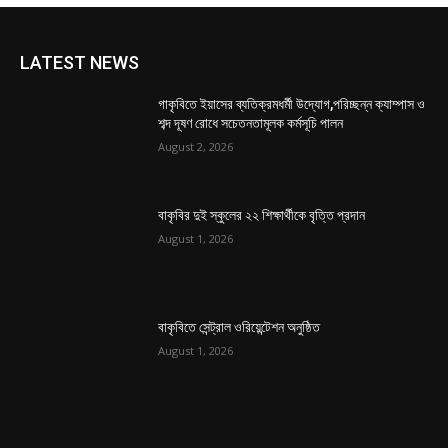
LATEST NEWS
গাকৃবিতে ইয়াসের ব্যতিক্রমধর্মী উদ্যোগ,পরিচ্ছন্ন ক্যাম্পাস ও
শব্দ দূষণ রোধে সচেতনতামূলক কর্মসূচি পালন
August 2, 2026
বাকৃবির দুই স্কুলের ২২ শিক্ষার্থীকে বৃত্তি প্রদান
August 1, 2026
বাকৃবিতে সেন্ট্রাল ওরিয়েন্টেশন অনুষ্ঠিত
August 1, 2026