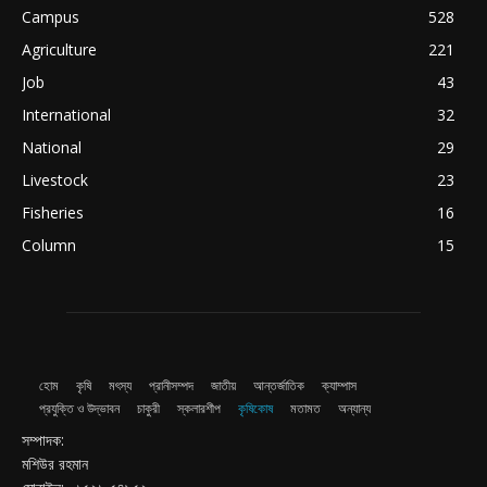
Campus
528
Agriculture
221
Job
43
International
32
National
29
Livestock
23
Fisheries
16
Column
15
হোম
কৃষি
মৎস্য
প্রানীসম্পদ
জাতীয়
আন্তর্জাতিক
ক্যাম্পাস
প্রযুক্তি ও উদ্ভাবন
চাকুরী
স্কলারশীপ
কৃষিকোষ
মতামত
অন্যান্য
সম্পাদক:
মশিউর রহমান