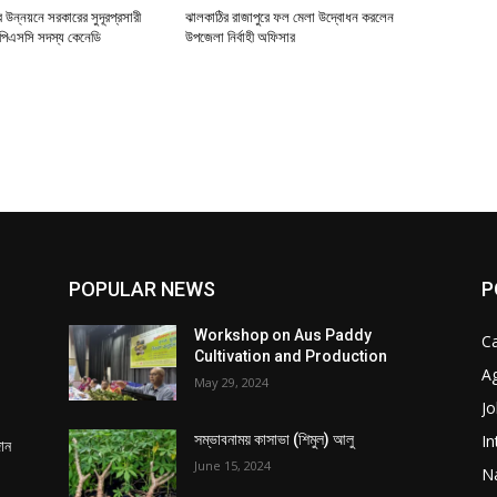
র উন্নয়নে সরকারের সুদূরপ্রসারী
ঝালকাঠির রাজাপুরে ফল মেলা উদ্বোধন করলেন
: পিএসসি সদস্য কেনেডি
উপজেলা নির্বাহী অফিসার
POPULAR NEWS
P
Workshop on Aus Paddy
C
Cultivation and Production
Ag
May 29, 2024
Jo
In
সম্ভাবনাময় কাসাভা (শিমুল) আলু
দান
June 15, 2024
Na