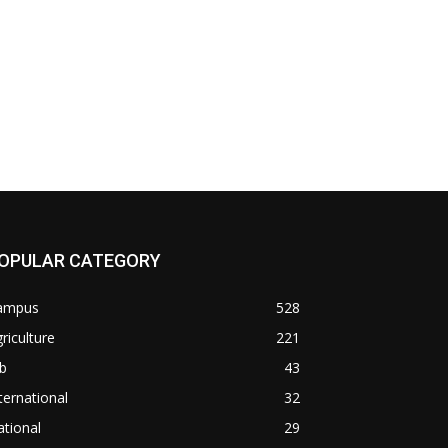
OPULAR CATEGORY
ampus
528
riculture
221
b
43
ternational
32
tional
29