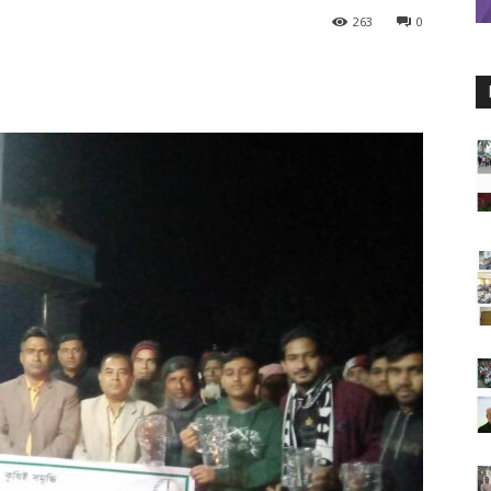
263
0