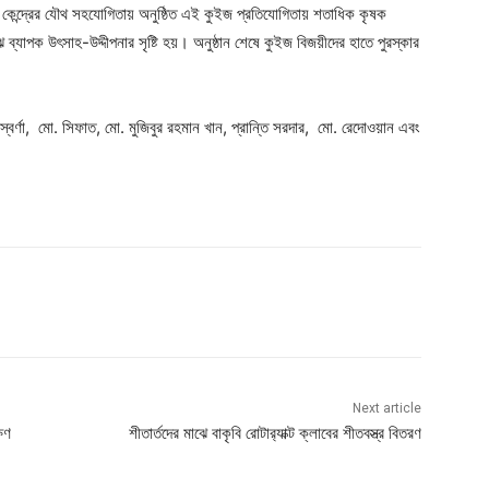
ন কেন্দ্রের যৌথ সহযোগিতায় অনুষ্ঠিত এই কুইজ প্রতিযোগিতায় শতাধিক কৃষক
যাপক উৎসাহ-উদ্দীপনার সৃষ্টি হয়। অনুষ্ঠান শেষে কুইজ বিজয়ীদের হাতে পুরস্কার
স্বর্ণা, মো. সিফাত, মো. মুজিবুর রহমান খান, প্রান্তি সরদার, মো. রেদোওয়ান এবং
Next article
ষণ
শীতার্তদের মাঝে বাকৃবি রোটার‍্যাক্ট ক্লাবের শীতবস্ত্র বিতরণ