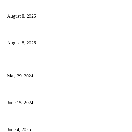
বাকৃবিতে প্রাণী চিকিৎসক ও গবেষকদের ৩২তম বৈজ্ঞানিক সম্মেলন উদ্বোধন
August 8, 2026
বিএসভিইআর এর ৩২তম বার্ষিক বৈজ্ঞানিক সম্মেলন ৭ থেকে ৯ আগস্ট
August 8, 2026
POPULAR NEWS
Workshop on Aus Paddy Cultivation and Production
May 29, 2024
সম্ভাবনাময় কাসাভা (শিমুল) আলু
June 15, 2024
Jobs in Supreme Seed company
June 4, 2025