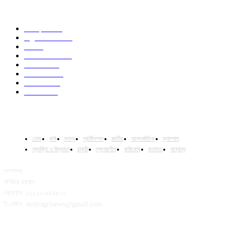
POPULAR CATEGORY
Campus
531
Agriculture
221
Job
43
International
32
National
29
Livestock
24
Fisheries
16
Column
15
হোম
কৃষি
মৎস্য
প্রানীসম্পদ
জাতীয়
আন্তর্জাতিক
ক্যাম্পাস
প্রযুক্তি ও উদ্ভাবন
চাকুরী
স্কলারশীপ
কৃষিকোষ
মতামত
অন্যান্য
সম্পাদক:
মশিউর রহমান
মোবাইল: ০১৫২১-৫৪৯৫২০
ই-মেইল: dailyagrinews@gmail.com