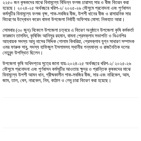
২২৫০ জন কৃষকদের মাঝে বিনামূল্যে বিভিন্ন ফলজ চারাসহ সার ও বীজ বিতরন করা
হয়েছে। ২০২৪-২৫ অর্থবছরে খরিপ-২/ ২০২৫-২৬ মৌসুমে প্রনোদনা এবং পূর্ণবাসন
কর্মসূচীর বিনামূল্যে ফলজ বৃক্ষ, শাক-সবজির বীজ, উপশী ধানের বীজ ও রাসায়নিক সার
বিতরণের উদ্বোধন করেন বামনা উপজেলা নির্বাহী অফিসার মোসা: নিকহাত আরা।
সোমবার (৩০ জুন) বিকেলে উপজেলা চত্বরে এ বিতরণ অনুষ্ঠানে উপজেলা কৃষি কর্মকর্তা
ফারজান তাসমিন, কৃষিবিদ আনিসুর রহমান, বামনা প্রেসক্লাব সভাপতি ও বিএনপির
আহবায়ক সদস্য আবু নাসের সিদ্দিক গোলাম কিবরিয়া, প্রেসক্লাব যুগ্ন সাধারণ সম্পাদক
ওমর ফারুক সাবু, সদস্য হাফিজুল ইসলামসহ স্থানীয় গন্যমান্য ও রাজনৈতিক দলের
নেতৃবৃন্দ উপস্থিত ছিলেন।
উপজেলা কৃষি অধিদপ্তর সূত্রে জানা যায়-২০২৪-২৫ অর্থবছরে খরিপ-২/ ২০২৫-২৬
মৌসুমে প্রনোদনা এবং পূর্ণবাসন কর্মসূচীর আওতায় ক্ষুদ্র ও প্রান্তিক কৃষকদের মাঝে
বিনামূল্যে উপশী আমন ধান, গ্রীষ্মকালীন শাক-সবজির বীজ, সার এবং নারিকেল, আম,
জাম, তাল, বেল, নারকেল, নিম, কাঠাল ও লেবু চারা বিতরণ করা হয়েছে।