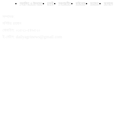
প্রযুক্তি ও উদ্ভাবন
চাকুরী
স্কলারশীপ
কৃষিকোষ
মতামত
অন্যান্য
সম্পাদক:
মশিউর রহমান
মোবাইল: ০১৫২১-৫৪৯৫২০
ই-মেইল: dailyagrinews@gmail.com
FOLLOW US