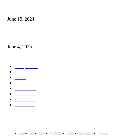
সম্ভাবনাময় কাসাভা (শিমুল) আলু
June 15, 2024
Jobs in Supreme Seed company
June 4, 2025
POPULAR CATEGORY
Campus
531
Agriculture
221
Job
43
International
32
National
29
Livestock
24
Fisheries
16
Column
15
হোম
কৃষি
মৎস্য
প্রানীসম্পদ
জাতীয়
আন্তর্জাতিক
ক্যাম্পাস