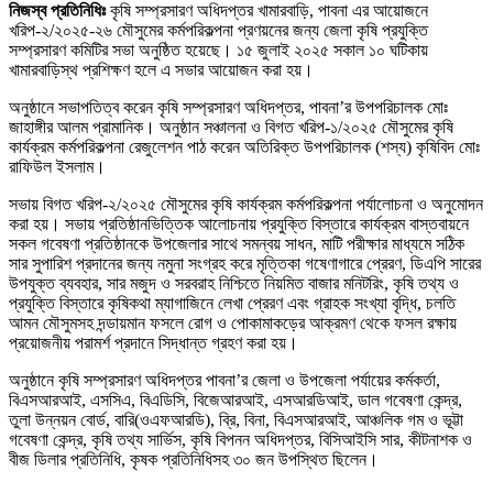
নিজস্ব প্রতিনিধিঃ
কৃষি সম্প্রসারণ অধিদপ্তর খামারবাড়ি, পাবনা এর আয়োজনে
খরিপ-২/২০২৫-২৬ মৌসুমের কর্মপরিকল্পনা প্রণয়নের জন্য জেলা কৃষি প্রযুক্তি
সম্প্রসারণ কমিটির সভা অনুষ্ঠিত হয়েছে। ১৫ জুলাই ২০২৫ সকাল ১০ ঘটিকায়
খামারবাড়িস্থ প্রশিক্ষণ হলে এ সভার আয়োজন করা হয়।
অনুষ্ঠানে সভাপতিত্ব করেন কৃষি সম্প্রসারণ অধিদপ্তর, পাবনা’র উপপরিচালক মোঃ
জাহাঙ্গীর আলম প্রামানিক। অনুষ্ঠান সঞ্চালনা ও বিগত খরিপ-১/২০২৫ মৌসুমের কৃষি
কার্যক্রম কর্মপরিকল্পনা রেজুলেশন পাঠ করেন অতিরিক্ত উপপরিচালক (শস্য) কৃষিবিদ মোঃ
রাফিউল ইসলাম।
সভায় বিগত খরিপ-২/২০২৫ মৌসুমের কৃষি কার্যক্রম কর্মপরিকল্পনা পর্যালোচনা ও অনুমোদন
করা হয়। সভায় প্রতিষ্ঠানভিত্তিক আলোচনায় প্রযুক্তি বিস্তারে কার্যক্রম বাস্তবায়নে
সকল গবেষণা প্রতিষ্ঠানকে উপজেলার সাথে সমন্বয় সাধন, মাটি পরীক্ষার মাধ্যমে সঠিক
সার সুপারিশ প্রদানের জন্য নমুনা সংগ্রহ করে মৃত্তিকা গষেণাগারে প্রেরণ, ডিএপি সারের
উপযুক্ত ব্যবহার, সার মজুদ ও সরবরাহ নিশ্চিতে নিয়মিত বাজার মনিটরিং, কৃষি তথ্য ও
প্রযুক্তি বিস্তারে কৃষিকথা ম্যাগাজিনে লেখা প্রেরণ এবং গ্রাহক সংখ্যা বৃদ্ধি, চলতি
আমন মৌসুমসহ দন্ডায়মান ফসলে রোগ ও পোকামাকড়ের আক্রমণ থেকে ফসল রক্ষায়
প্রয়োজনীয় পরামর্শ প্রদানে সিদ্ধান্ত গ্রহণ করা হয়।
অনুষ্ঠানে কৃষি সম্প্রসারণ অধিদপ্তর পাবনা’র জেলা ও উপজেলা পর্যায়ের কর্মকর্তা,
বিএসআরআই, এসসিএ, বিএডিসি, বিজেআরআই, এসআরডিআই, ডাল গবেষণা কেন্দ্র,
তুলা উন্নয়ন বোর্ড, বারি(ওএফআরডি), ব্রি, বিনা, বিএসআরআই, আঞ্চলিক গম ও ভূট্টা
গবেষণা কেন্দ্র, কৃষি তথ্য সার্ভিস, কৃষি বিপনন অধিদপ্তর, বিসিআইসি সার, কীটনাশক ও
বীজ ডিলার প্রতিনিধি, কৃষক প্রতিনিধিসহ ৩০ জন উপস্থিত ছিলেন।