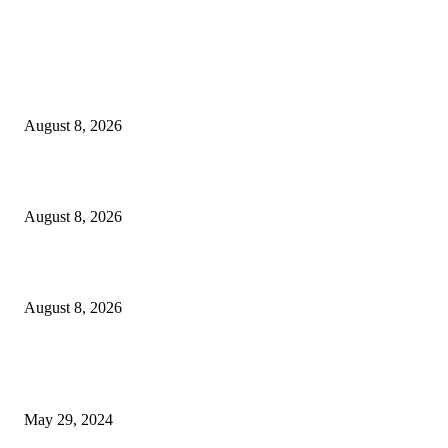
LATEST NEWS
Govt plans specialised veterinary hospital in every division: Tuku
August 8, 2026
বাকৃবিতে প্রাণী চিকিৎসক ও গবেষকদের ৩২তম বৈজ্ঞানিক সম্মেলন উদ্বোধন
August 8, 2026
বিএসভিইআর এর ৩২তম বার্ষিক বৈজ্ঞানিক সম্মেলন ৭ থেকে ৯ আগস্ট
August 8, 2026
POPULAR NEWS
Workshop on Aus Paddy Cultivation and Production
May 29, 2024