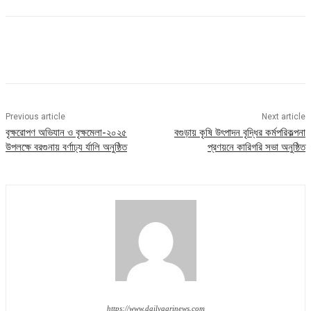
Previous article
Next article
বৃক্ষরোপণ অভিযান ও বৃক্ষমেলা-২০২৫
বগুড়ায় কৃষি উৎপাদন বৃদ্ধির কর্মপরিকল্পনা
উপলক্ষে বরগুনায় বর্ণাঢ্য র্যালি অনুষ্ঠিত
প্রণয়নে কারিগরি সভা অনুষ্ঠিত
https://www.dailyagrinews.com