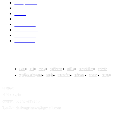
Campus
528
Agriculture
221
Job
43
International
32
National
29
Livestock
23
Fisheries
16
Column
15
হোম
কৃষি
মৎস্য
প্রানীসম্পদ
জাতীয়
আন্তর্জাতিক
ক্যাম্পাস
প্রযুক্তি ও উদ্ভাবন
চাকুরী
স্কলারশীপ
কৃষিকোষ
মতামত
অন্যান্য
সম্পাদক:
মশিউর রহমান
মোবাইল: ০১৫২১-৫৪৯৫২০
ই-মেইল: dailyagrinews@gmail.com
FOLLOW US