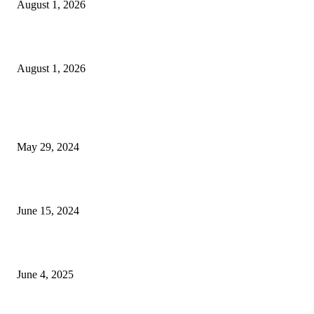
August 1, 2026
বাকৃবিতে সেন্ট্রাল ওরিয়েন্টেশন অনুষ্ঠিত
August 1, 2026
POPULAR NEWS
Workshop on Aus Paddy Cultivation and Production
May 29, 2024
সম্ভাবনাময় কাসাভা (শিমুল) আলু
June 15, 2024
Jobs in Supreme Seed company
June 4, 2025
POPULAR CATEGORY