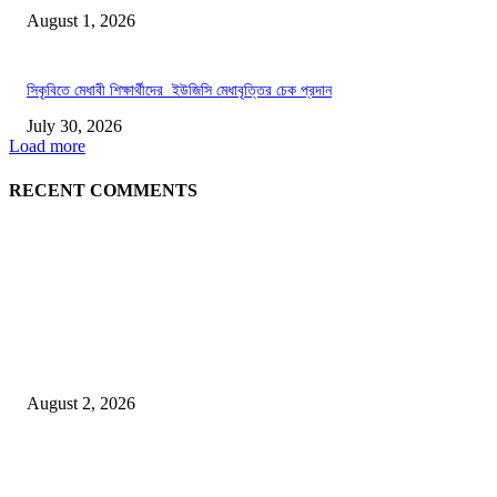
August 1, 2026
সিকৃবিতে মেধাবী শিক্ষার্থীদের ইউজিসি মেধাবৃত্তির চেক প্রদান
July 30, 2026
Load more
RECENT COMMENTS
LATEST NEWS
গাকৃবিতে ইয়াসের ব্যতিক্রমধর্মী উদ্যোগ,পরিচ্ছন্ন ক্যাম্পাস ও শব্দ দূষণ রোধে সচেতনতামূলক কর্ম
পালন
August 2, 2026
বাকৃবির দুই স্কুলের ২২ শিক্ষার্থীকে বৃত্তি প্রদান