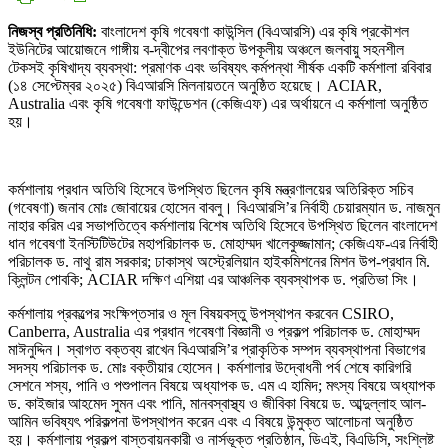
নিজস্ব প্রতিনিধি:
বাংলাদেশ কৃষি গবেষণা কাউন্সিল (বিএআরসি) এর কৃষি প্রকৌশল
ইউনিটের আয়োজনে গাঙ্গীয় ব-দ্বীপের লবণাক্ত উপকূলীয় অঞ্চলে জলবায়ু সহনশীল
টেকসই কৃষিখাদ্য ব্যবস্থা: প্রমাণক এবং ভবিষ্যৎ কর্মপন্থা শীর্ষক একটি কর্মশালা রবিবার
(১৪ সেপ্টেম্বর ২০২৫) বিএআরসি মিলনায়তনে অনুষ্ঠিত হয়েছে। ACIAR,
Australia এবং কৃষি গবেষণা ফাউন্ডেশন (কেজিএফ) এর অর্থায়নে এ কর্মশালা অনুষ্ঠিত
হয়।
কর্মশালায় প্রধান অতিথি হিসেবে উপস্থিত ছিলেন কৃষি মন্ত্রণালয়ের অতিরিক্ত সচিব
(গবেষণা) জনাব মোঃ জোবায়ের হোসেন বাবলু। বিএআরসি’র নির্বাহী চেয়ারম্যান ড. নাজমুন
নাহার করিম এর সভাপতিত্বে কর্মশালায় বিশেষ অতিথি হিসেবে উপস্থিত ছিলেন বাংলাদেশ
ধান গবেষণা ইনস্টিটিউটের মহাপরিচালক ড. মোহাম্মদ খালেকুজ্জামান; কেজিএফ-এর নির্বাহী
পরিচালক ড. নাথু রাম সরকার; ঢাকাস্থ অস্ট্রেলিয়ান হাইকমিশনের মিশন উপ-প্রধান মি.
ক্লিন্টন পোবকি; ACIAR দক্ষিণ এশিয়া এর আঞ্চলিক ব্যবস্থাপক ড. প্রতিভা সিং।
কর্মশালায় প্রকল্পের সংক্ষিপ্তসার ও মূল বিষয়বস্তু উপস্থাপন করবেন CSIRO,
Canberra, Australia এর প্রধান গবেষণা বিজ্ঞানী ও প্রকল্প পরিচালক ড. মোহাম্মদ
মাঈনুদ্দিন। স্বাগত বক্তব্য রাখেন বিএআরসি’র প্রাকৃতিক সম্পদ ব্যবস্থাপনা বিভাগের
সদস্য পরিচালক ড. মোঃ বক্তীয়ার হোসেন। কর্মশালার উদ্বোধনী পর্ব শেষে কারিগরি
সেশনে শস্য, পানি ও পশুপালন বিষয়ে অধ্যাপক ড. এম এ হামিদ; মৎস্য বিষয়ে অধ্যাপক
ড. কাইজার আহমেদ সুমন এবং পানি, মানবস্বাস্থ্য ও জীবিকা বিষয়ে ড. আব্দুল্লাহ আল-
আমিন ভবিষ্যৎ পরিকল্পনা উপস্থাপন করেন এবং এ বিষয়ে উন্মুক্ত আলোচনা অনুষ্ঠিত
হয়। কর্মশালায় প্রকল্প বাস্তবায়নকারী ও নার্সভূক্ত প্রতিষ্ঠান, ডিএই, বিএডিসি, সংশ্লিষ্ট