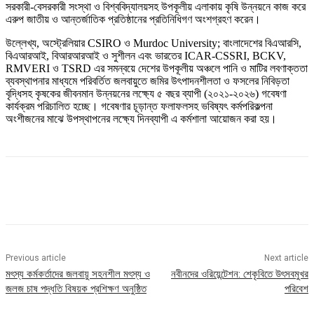
সরকারী-বেসরকারী সংস্থা ও বিশ্ববিদ্যালয়সহ উপকূলীয় এলাকায় কৃষি উন্নয়নে কাজ করে
এরুপ জাতীয় ও আন্তর্জাতিক প্রতিষ্ঠানের প্রতিনিধিগণ অংশগ্রহণ করেন।
উল্লেখ্য, অস্ট্রেলিয়ার CSIRO ও Murdoc University; বাংলাদেশের বিএআরসি,
বিএআরআই, বিআরআরআই ও সুশীলন এবং ভারতের ICAR-CSSRI, BCKV,
RMVERI ও TSRD এর সমন্বয়ে দেশের উপকূলীয় অঞ্চলে পানি ও মাটির লবণাক্ততা
ব্যবস্থাপনার মাধ্যমে পরিবর্তিত জলবায়ুতে জমির উৎপাদনশীলতা ও ফসলের নিবিড়তা
বৃদ্ধিসহ কৃষকের জীবনমান উন্নয়নের লক্ষ্যে ৫ বছর ব্যাপী (২০২১-২০২৬) গবেষণা
কার্যক্রম পরিচালিত হচ্ছে। গবেষণার চূড়ান্ত ফলাফলসহ ভবিষ্যৎ কর্মপরিকল্পনা
অংশীজনের মাঝে উপস্থাপনের লক্ষ্যে দিনব্যাপী এ কর্মশালা আয়োজন করা হয়।
Previous article
Next article
মৎস্য কর্মকর্তাদের জলবায়ু সহনশীল মৎস্য ও
নবীনদের ওরিয়েন্টেশন: শেকৃবিতে উৎসবমুখর
জলজ চাষ পদ্ধতি বিষয়ক প্রশিক্ষণ অনুষ্ঠিত
পরিবেশ