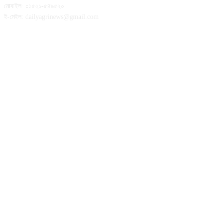
মোবাইল: ০১৫২১-৫৪৯৫২০
ই-মেইল: dailyagrinews@gmail.com
FOLLOW US