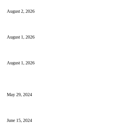
পালন
August 2, 2026
বাকৃবির দুই স্কুলের ২২ শিক্ষার্থীকে বৃত্তি প্রদান
August 1, 2026
বাকৃবিতে সেন্ট্রাল ওরিয়েন্টেশন অনুষ্ঠিত
August 1, 2026
POPULAR NEWS
Workshop on Aus Paddy Cultivation and Production
May 29, 2024
সম্ভাবনাময় কাসাভা (শিমুল) আলু
June 15, 2024