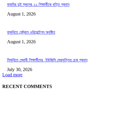
বাকৃবির দুই স্কুলের ২২ শিক্ষার্থীকে বৃত্তি প্রদান
August 1, 2026
বাকৃবিতে সেন্ট্রাল ওরিয়েন্টেশন অনুষ্ঠিত
August 1, 2026
সিকৃবিতে মেধাবী শিক্ষার্থীদের ইউজিসি মেধাবৃত্তির চেক প্রদান
July 30, 2026
Load more
RECENT COMMENTS
LATEST NEWS
গাকৃবিতে ইয়াসের ব্যতিক্রমধর্মী উদ্যোগ,পরিচ্ছন্ন ক্যাম্পাস ও শব্দ দূষণ রোধে সচেতনতামূলক কর্ম