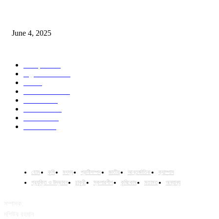
Jobs in Supreme Seed company
June 4, 2025
POPULAR CATEGORY
Campus
528
Agriculture
221
Job
43
International
32
National
29
Livestock
23
Fisheries
16
Column
15
হোম
কৃষি
মৎস্য
প্রানীসম্পদ
জাতীয়
আন্তর্জাতিক
ক্যাম্পাস
প্রযুক্তি ও উদ্ভাবন
চাকুরী
স্কলারশীপ
কৃষিকোষ
মতামত
অন্যান্য
সম্পাদক:
মশিউর রহমান