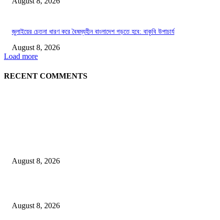
August 8, 2026
জুলাইয়ের চেতনা ধারণ করে বৈষম্যহীন বাংলাদেশ গড়তে হবে: বাকৃবি উপাচার্য
August 8, 2026
Load more
RECENT COMMENTS
LATEST NEWS
Govt plans specialised veterinary hospital in every division: Tuku
August 8, 2026
বাকৃবিতে প্রাণী চিকিৎসক ও গবেষকদের ৩২তম বৈজ্ঞানিক সম্মেলন উদ্বোধন
August 8, 2026