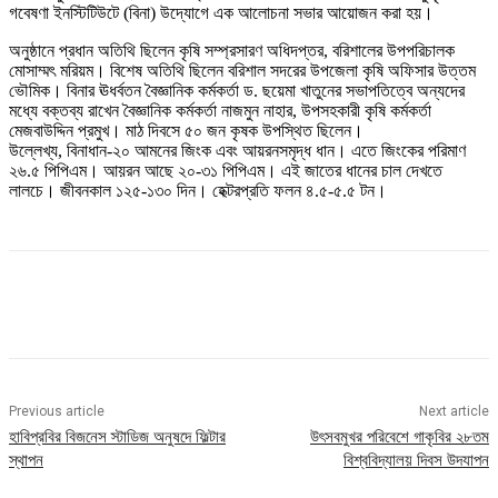
গবেষণা ইনস্টিটিউটে (বিনা) উদ্যোগে এক আলোচনা সভার আয়োজন করা হয়।
অনুষ্ঠানে প্রধান অতিথি ছিলেন কৃষি সম্প্রসারণ অধিদপ্তর, বরিশালের উপপরিচালক
মোসাম্মৎ মরিয়ম। বিশেষ অতিথি ছিলেন বরিশাল সদরের উপজেলা কৃষি অফিসার উত্তম
ভৌমিক। বিনার ঊধর্বতন বৈজ্ঞানিক কর্মকর্তা ড. ছয়েমা খাতুনের সভাপতিত্বে অন্যদের
মধ্যে বক্তব্য রাখেন বৈজ্ঞানিক কর্মকর্তা নাজমুন নাহার, উপসহকারী কৃষি কর্মকর্তা
মেজবাউদ্দিন প্রমুখ। মাঠ দিবসে ৫০ জন কৃষক উপস্থিত ছিলেন।
উল্লেখ্য, বিনাধান-২০ আমনের জিংক এবং আয়রনসমৃদ্ধ ধান। এতে জিংকের পরিমাণ
২৬.৫ পিপিএম। আয়রন আছে ২০-৩১ পিপিএম। এই জাতের ধানের চাল দেখতে
লালচে। জীবনকাল ১২৫-১৩০ দিন। হেক্টরপ্রতি ফলন ৪.৫-৫.৫ টন।
Previous article
Next article
হাবিপ্রবির বিজনেস স্টাডিজ অনুষদে ফিল্টার
উৎসবমুখর পরিবেশে গাকৃবির ২৮তম
স্থাপন
বিশ্ববিদ্যালয় দিবস উদযাপন