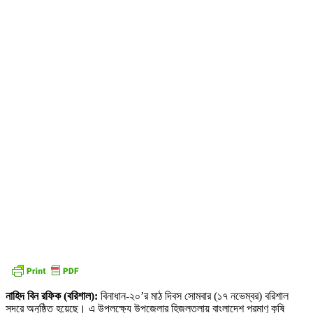
নাহিদ বিন রফিক (বরিশাল):
বিনাধান-২০’র মাঠ দিবস সোমবার (১৭ নভেম্বর) বরিশাল
সদরে অনুষ্ঠিত হয়েছে। এ উপলক্ষ্যে উপজেলার হিজলতলায় বাংলাদেশ পরমাণু কৃষি