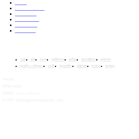
Job
43
International
32
National
29
Livestock
24
Fisheries
16
Column
15
হোম
কৃষি
মৎস্য
প্রানীসম্পদ
জাতীয়
আন্তর্জাতিক
ক্যাম্পাস
প্রযুক্তি ও উদ্ভাবন
চাকুরী
স্কলারশীপ
কৃষিকোষ
মতামত
অন্যান্য
সম্পাদক:
মশিউর রহমান
মোবাইল: ০১৫২১-৫৪৯৫২০
ই-মেইল: dailyagrinews@gmail.com
FOLLOW US