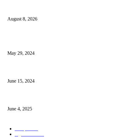
বিএসভিইআর এর ৩২তম বার্ষিক বৈজ্ঞানিক সম্মেলন ৭ থেকে ৯ আগস্ট
August 8, 2026
POPULAR NEWS
Workshop on Aus Paddy Cultivation and Production
May 29, 2024
সম্ভাবনাময় কাসাভা (শিমুল) আলু
June 15, 2024
Jobs in Supreme Seed company
June 4, 2025
POPULAR CATEGORY
Campus
531
Agriculture
221