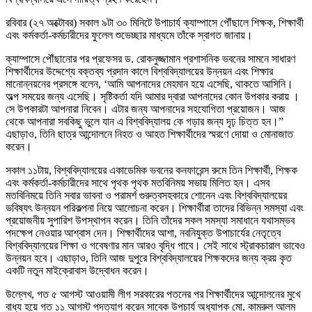
রবিবার (২৭ অক্টোবর) সকাল ৯টা ৩০ মিনিটে উপাচার্য ক্যাম্পাসে পৌঁছালে শিক্ষক, শিক্ষার্থী
এবং কর্মকর্তা-কর্মচারীদের ফুলেল শুভেচ্ছার মাধ্যমে তাঁকে স্বাগত জানায়।
ক্যাম্পাসে পৌঁছানোর পর প্রফেসর ড. রোকনুজ্জামান প্রশাসনিক ভবনের সামনে সাধারণ
শিক্ষার্থীদের উদ্দেশ্যে বক্তব্য প্রদান কালে বিশ্ববিদ্যালয়ের উন্নয়ন এবং শিক্ষার
মানোন্নয়নের প্রসঙ্গে বলেন, ‘আমি আপনাদের মেহমান হয়ে এসেছি, থাকতে আসিনি।
অল্প সময়ের জন্য এসেছি। সৃষ্টিকর্তা যদি আমার দ্বারা আপনাদের কোন উপকার করায় ।
সে উপকারটা আপনারা নিবেন। এটার জন্য আপনাদের সহযোগিতা প্রয়োজন। আজ
থেকে আপনারা সবকিছু ভুলে যান এ বিশ্ববিদ্যালয় কে গড়ার জন্য দৃঢ় চিত্ত হন।”
এছাড়াও, তিনি ছাত্র আন্দোলনে নিহত ও আহত শিক্ষার্থীদের স্মরণে দোয়া ও মোনাজাত
করেন।
সকাল ১১টায়, বিশ্ববিদ্যালয়ের একাডেমিক ভবনের কনফারেন্স রুমে তিন শিক্ষার্থী, শিক্ষক
এবং কর্মকর্তা-কর্মচারীদের সাথে পৃথক পৃথক মতবিনিময় সভায় মিলিত হন। এসব
মতবিনিময়ে তিনি সবার ভাবনা ও পরামর্শ গুরুত্বসহকারে শোনেন এবং বিশ্ববিদ্যালয়ের
ভবিষ্যৎ উন্নয়ন পরিকল্পনা নিয়ে আলোচনা করেন। শিক্ষার্থীরা তাদের বিভিন্ন সমস্যা এবং
প্রয়োজনীয় সুপারিশ উপস্থাপন করেন। তিনি তাঁদের সকল সমস্যা সমাধানে যথাসম্ভব
পদক্ষেপ নেওয়ার আশ্বাস দেন। শিক্ষার্থীদের আশা, নবনিযুক্ত উপাচার্যের নেতৃত্বে
বিশ্ববিদ্যালয়ের শিক্ষা ও গবেষণার মান আরও বৃদ্ধি পাবে। সেই সাথে স্ট্রাকচারাল ভাবেও
উন্নয়ন হবে। এছাড়াও, তিনি আজ দুপুরে বিশ্ববিদ্যালয়ের শিক্ষকদের জন্য ক্রয় কৃত
একটি নতুন মাইক্রোবাস উদ্বোধন করেন।
উল্লেখ, গত ৫ আগস্ট আওয়ামী লীগ সরকারের পতনের পর শিক্ষার্থীদের আন্দোলনের মুখে
বাধ্য হয়ে গত ১১ আগস্ট পদত্যাগ করেন সাবেক উপচার্য অধ্যাপক মো. কামরুল আলম