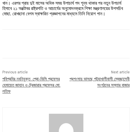
খান। এরপর প্রায় দুই মাসের অধিক সময় উপাচার্য পদ শূন্য থাকার পর নতুন উপচার্য
হিসাবে ২১ অক্টোবর রাষ্ট্রপতি ও আচার্যের অনুমোদনক্রমে শিক্ষা মন্ত্রণালয়ের উপসচিব
মোছা. রোখছানা বেগম স্বাক্ষরিত প্রজ্ঞাপনের মাধ্যমে তিনি নিয়োগ পান।
Previous article
Next article
পবিপ্রবির নবনিযুক্ত প্রো-ভিসি প্রফেসর
প্রশংসায় ভাসছে পটুয়াখালীবাসী স্বেচ্ছাসেবী
হেমায়েত জাহান ও ট্রেজারার প্রফেসর মো.
সংগঠনের সস্তার বাজার
লতিফ