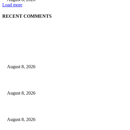
Load more
RECENT COMMENTS
LATEST NEWS
Govt plans specialised veterinary hospital in every division: Tuku
August 8, 2026
বাকৃবিতে প্রাণী চিকিৎসক ও গবেষকদের ৩২তম বৈজ্ঞানিক সম্মেলন উদ্বোধন
August 8, 2026
বিএসভিইআর এর ৩২তম বার্ষিক বৈজ্ঞানিক সম্মেলন ৭ থেকে ৯ আগস্ট
August 8, 2026
POPULAR NEWS