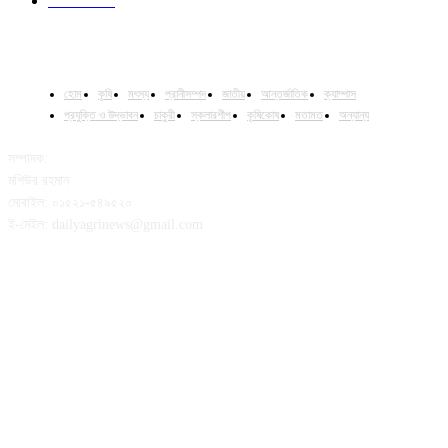
Column
15
হোম
কৃষি
মৎস্য
প্রানীসম্পদ
জাতীয়
আন্তর্জাতিক
ক্যাম্পাস
প্রযুক্তি ও উদ্ভাবন
চাকুরী
স্কলারশীপ
কৃষিকোষ
মতামত
অন্যান্য
সম্পাদক:
মশিউর রহমান
মোবাইল: ০১৫২১-৫৪৯৫২০
ই-মেইল: dailyagrinews@gmail.com
FOLLOW US