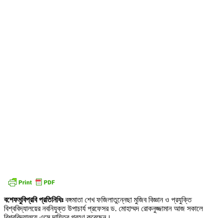
বশেফমুবিপ্রবি প্রতিনিধিঃ
বঙ্গমাতা শেখ ফজিলাতুন্নেছা মুজিব বিজ্ঞান ও প্রযুক্তি
বিশ্ববিদ্যালয়ের নবনিযুক্ত উপাচার্য প্রফেসর ড. মোহাম্মদ রোকনুজ্জামান আজ সকালে
বিশ্ববিদ্যালয়ে এসে দায়িত্ব গ্রহণ করেছেন।