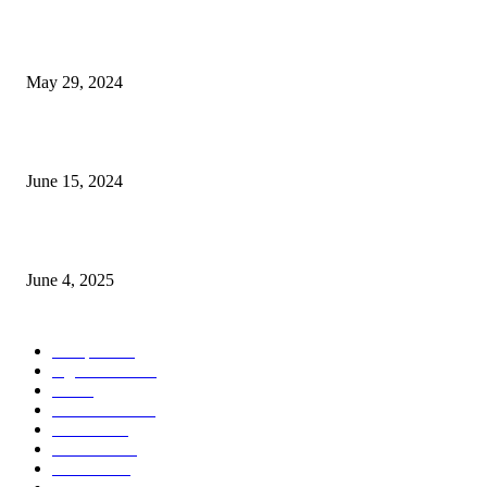
Workshop on Aus Paddy Cultivation and Production
May 29, 2024
সম্ভাবনাময় কাসাভা (শিমুল) আলু
June 15, 2024
Jobs in Supreme Seed company
June 4, 2025
POPULAR CATEGORY
Campus
531
Agriculture
221
Job
43
International
32
National
29
Livestock
24
Fisheries
16