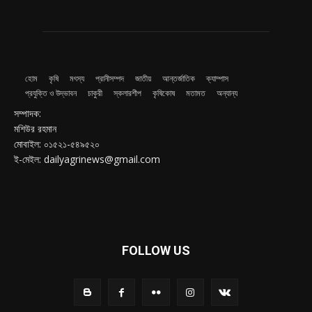
হোম
কৃষি
মৎস্য
প্রানীসম্পদ
জাতীয়
আন্তর্জাতিক
ক্যাম্পাস
প্রযুক্তি ও উদ্ভাবন
চাকুরী
স্কলারশীপ
কৃষিকোষ
মতামত
অন্যান্য
সম্পাদক:
মশিউর রহমান
মোবাইল: ০১৫২১-৫৪৯৫২০
ই-মেইল: dailyagrinews@gmail.com
FOLLOW US