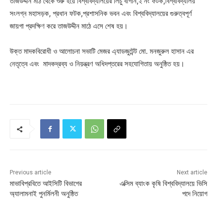
তাজউদ্দীন মাঠ থেকে শুরু হয়ে বিশ্ববিদ্যালয়ের লিচু বাগান,২ নং ফটক,বিশ্ববিদ্যালয়
সংলগ্ন মহাসড়ক, প্রধান ফটক,প্রশাসনিক ভবন এবং বিশ্ববিদ্যালয়ের গুরুত্বপূর্ণ
জায়গা প্রদক্ষিণ করে তাজউদ্দীন মাঠে এসে শেষ হয়।
উক্ত মাদকবিরোধী ও আলোচনা সভাটি মেজর এ্যাডজুটেন্ট মো. মনজুরুল হাসান এর
নেতৃত্বে এবং মাদকদ্রব্য ও নিয়ন্ত্রণ অধিদপ্তরের সহযোগিতায় অনুষ্ঠিত হয়।
Previous article
Next article
মাভাবিপ্রবিতে আইসিটি বিভাগের
এক্সিম ব্যাংক কৃষি বিশ্ববিদ্যালয়ে ভিসি
অ্যালামনাই পুনর্মিলনী অনুষ্ঠিত
পদে নিয়োগ