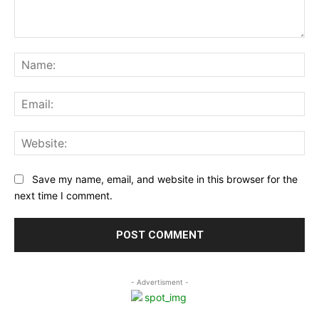
Comment:
Na
Ema
Web
Save my name, email, and website in this browser for the
next time I comment.
- Advertisment -