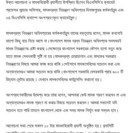
উক্ত আলোচনা ও মাদকবিরোধী র‍্যালীতে উপস্থিত ছিলেন বিএনসিসি’র ক্যাডেট
প্রফেসর আন্ডার অফিসার, মাদকদ্রব্য নিয়ন্ত্রণ অধিদপ্তর দিনাজপুরের কর্মকর্তাবৃন্দ এবং
৩৪ বিএনসিসি ক্যাম্পে অংশগ্রহণকৃত ক্যাডেটবৃন্দ।
মাদকদ্রব্য নিয়ন্ত্রণ অধিদপ্তরের কর্মককর্তাবৃন্দ তাদের বক্তৃতায় বলেন, মাদক কখনোই
ভালো কিছু বয়ে নিয়ে আসে না।বাংলাদেশ মাদক দ্রব্য নিয়ন্ত্রন অধিদপ্তর সবসময়ই
মাদক নিয়ন্ত্রণের চেষ্টা করছে।সেক্ষেত্রে বাংলাদেশ সরকারের কৌশল হলো নতুন করে
যাতে মাদক সেবনকারী সৃষ্টি না হয়।মাদকদ্রব্য চোরাচালান এবং মাদকের সরবরাহ
নিয়ন্ত্রণের বিষয়ে আমরা কাজ করে থাকি।সেইসাথে মাদকসেবিদের সচেতন করা এবং
অন্যান্যদেরও আমরা সচেতন করে থাকি।বাংলাদেশে সরকারি বেসরকারি প্রায় ৬০০ টি
রিহ্যাব সেন্টার রয়েছে। যেখানে মাদকসেবিদের কাউন্সেলিং করানো হয়।
অংশগ্রহণকারীদের উদ্দেশ্য করে তারা বলেন, আপনারা কেউ মাদক গ্রহণ করবেন না এবং
অন্যান্যদেরও মাদক গ্রহণ না করার বিষয়ে সচেতন করবেন। আমরা সকলেই যদি
সচেতন হতে পারি তাহলে বাংলাদেশ থেকে এক সময় মাদক নির্মূল করা সম্ভব হবে।
আলোচনা সভা শেষে সকাল ১০ টায় মাদকবিরোধী র‍্যালী অনুষ্ঠিত হয়। র‍্যালিটি