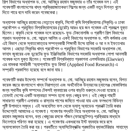
শিল্প বিভাগের অধ্যাপক ড. মো. আনিছুর রহমান মজুমদার ও তাঁর গবেষক দল। এই
গবেষণাটি বাংলাদেশের খাদ্য প্রক্রিয়াজাতকরণ শিল্পের জন্য একটি নতুন দিগন্ত খুলে
দিতে পারে বলে দাবি করেন গবেষকেরা।
অধ্যাপক আনিছুর রহমানের নেতৃত্বে বাকৃবি, সিলেট কৃষি বিশ্ববিদ্যালয় (সিকৃবি) ও ঢাকা
প্রকৌশল ও প্রযুক্তি বিশ্ববিদ্যালয়ের (ডুয়েট) আরও ছয় জন গবেষক এই প্রকল্পে যুক্ত
ছিলেন। বাকৃবি থেকে গবেষক দলে রয়েছেন- ফুড টেকনোলজি ও গ্রামীণ শিল্প বিভাগের
প্রধান অধ্যাপক ড. মো. আব্দুল আলিম ও একই বিভাগের অধ্যাপক ড. পলি কর্মকার এবং
এই বিভাগ থেকে স্নাতকোত্তর সম্পন্নকারী শিক্ষার্থী উম্মে হাবিবা ও আ ন ম ইফতেখার
আলম। এছাড়া সিকৃবির খাদ্য প্রকৌশল ও প্রযুক্তি বিভাগের সহকারি অধ্যাপক মো.
ফাহাদ জুবায়ের এবং ডুয়েটের ফুড ইঞ্জিনিয়ারিং বিভাগের সহকারি অধ্যাপক লোপা আনসারী
গবেষক দলে যুক্ত ছিলেন। গবেষণাটি বিশ্ববিখ্যাত প্রকাশনা এলসভিয়ার (Elsevier)
এর নামকরা সাময়িকী ‘অ্যাপ্লাইড ফুড রিসার্চ (Applied Food Research) এ
সম্প্রতি প্রকাশিত হয়েছে বলে জানা যায়।
গবেষণাটি করার উদ্দেশ্য সম্পর্কে অধ্যাপক ড. মো. আনিছুর রহমান মজুমদার বলেন, বিগত
কয়েক বছরে বাংলাদেশে খাদ্য নিরাপত্তা এবং অর্থনৈতিক উন্নয়নের চ্যালেঞ্জ মোকাবিলার
জন্য স্থানীয় কৃষি সম্পদের টেকসই ব্যবহারের ওপর বাড়তি গুরুত্ব দেওয়া হয়েছে।
তেমনই দেশের একটি অব্যবহৃত সম্পদ হলো বন্য খেজুর ফল। ওই খেজুর গাছটি
সাধারণত গ্রামীণ এলাকায় ও রাস্তার পাশের জমিতে পাওয়া যায় এবং ফলগুলো বিভিন্ন
পুষ্টি উপাদানে সমৃদ্ধ। এই অবহেলিত ফল থেকে ভ্যালু অ্যাডেড প্রডাক্ট তৈরি করার
উদ্দেশ্যেই আমাদের এ গবেষণা। গবেষণার পদ্ধতি নিয়ে অধ্যাপক ড. মো. আনিছুর
রহমান মজুমদার বলেন, বন্য খেজুরের রসকে গাঁজন (ফারমেন্টেশন) প্রক্রিয়ার মাধ্যমে
ভিনেগারে পরিণত করা হয়েছে। এ গবেষণায় একধরনের ইস্ট ব্যবহার করে রসে
অ্যালকোহল তৈরি করা হয়। পরবর্তীতে অ্যাসিটোব্যাক্টর প্রজাতির ব্যাকটেরিয়ার সাহায্যে