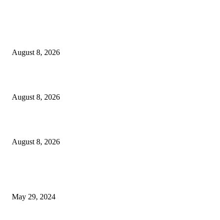
LATEST NEWS
Govt plans specialised veterinary hospital in every division: Tuku
August 8, 2026
বাকৃবিতে প্রাণী চিকিৎসক ও গবেষকদের ৩২তম বৈজ্ঞানিক সম্মেলন উদ্বোধন
August 8, 2026
বিএসভিইআর এর ৩২তম বার্ষিক বৈজ্ঞানিক সম্মেলন ৭ থেকে ৯ আগস্ট
August 8, 2026
POPULAR NEWS
Workshop on Aus Paddy Cultivation and Production
May 29, 2024