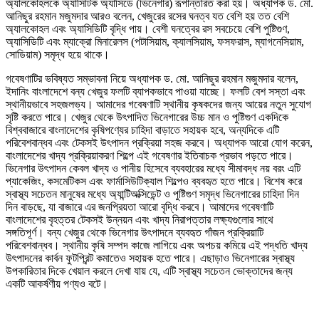
অ্যালকোহলকে অ্যাসিটিক অ্যাসিডে (ভিনেগার) রূপান্তরিত করা হয়। অধ্যাপক ড. মো.
আনিছুর রহমান মজুমদার আরও বলেন, খেজুরের রসের ঘনত্ব যত বেশি হয় তত বেশি
অ্যালকোহল এবং অ্যাসিডিটি বৃদ্ধি পায়। বেশী ঘনত্বের রস সবচেয়ে বেশি পুষ্টিগুণ,
অ্যাসিডিটি এবং ম্যাক্রো মিনারেলস (পটাসিয়াম, ক্যালসিয়াম, ফসফরাস, ম্যাগনেসিয়াম,
সোডিয়াম) সমৃদ্ধ হয়ে থাকে।
গবেষণাটির ভবিষ্যত সম্ভাবনা নিয়ে অধ্যাপক ড. মো. আনিছুর রহমান মজুমদার বলেন,
ইদানিং বাংলাদেশে বন্য খেজুর ফলটি ব্যাপকভাবে পাওয়া যাচ্ছে। ফলটি বেশ সস্তা এবং
স্থানীয়ভাবে সহজলভ্য। আমাদের গবেষণাটি স্থানীয় কৃষকদের জন্য আয়ের নতুন সুযোগ
সৃষ্টি করতে পারে। খেজুর থেকে উৎপাদিত ভিনেগারের উচ্চ মান ও পুষ্টিগুণ একদিকে
বিশ্ববাজারে বাংলাদেশের কৃষিপণ্যের চাহিদা বাড়াতে সহায়ক হবে, অন্যদিকে এটি
পরিবেশবান্ধব এবং টেকসই উৎপাদন প্রক্রিয়া সহজ করবে। অধ্যাপক আরো যোগ করেন,
বাংলাদেশের খাদ্য প্রক্রিয়াকরণ শিল্পে এই গবেষণার ইতিবাচক প্রভাব পড়তে পারে।
ভিনেগার উৎপাদন কেবল খাদ্য ও পানীয় হিসেবে ব্যবহারের মধ্যে সীমাবদ্ধ নয় বরং এটি
প্যাকেজিং, কসমেটিকস এবং ফার্মাসিউটিক্যাল শিল্পেও ব্যবহৃত হতে পারে। বিশেষ করে
স্বাস্থ্য সচেতন মানুষের মধ্যে অ্যান্টিঅক্সিডেন্ট ও পুষ্টিগুণ সমৃদ্ধ ভিনেগারের চাহিদা দিন
দিন বাড়ছে, যা বাজারে এর জনপ্রিয়তা আরো বৃদ্ধি করবে। আমাদের গবেষণাটি
বাংলাদেশের বৃহত্তর টেকসই উন্নয়ন এবং খাদ্য নিরাপত্তার লক্ষ্যগুলোর সাথে
সঙ্গতিপূর্ণ। বন্য খেজুর থেকে ভিনেগার উৎপাদনে ব্যবহৃত গাঁজন প্রক্রিয়াটি
পরিবেশবান্ধব। স্থানীয় কৃষি সম্পদ কাজে লাগিয়ে এবং অপচয় কমিয়ে এই পদ্ধতি খাদ্য
উৎপাদনের কার্বন ফুটপ্রিন্ট কমাতেও সহায়ক হতে পারে। এছাড়াও ভিনেগারের স্বাস্থ্য
উপকারিতার দিকে খেয়াল করলে দেখা যায় যে, এটি স্বাস্থ্য সচেতন ভোক্তাদের জন্য
একটি আকর্ষণীয় পণ্যও বটে।