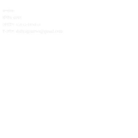
সম্পাদক:
মশিউর রহমান
মোবাইল: ০১৫২১-৫৪৯৫২০
ই-মেইল: dailyagrinews@gmail.com
FOLLOW US