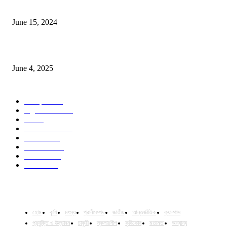
সম্ভাবনাময় কাসাভা (শিমুল) আলু
June 15, 2024
Jobs in Supreme Seed company
June 4, 2025
POPULAR CATEGORY
Campus
531
Agriculture
221
Job
43
International
32
National
29
Livestock
24
Fisheries
16
Column
15
হোম
কৃষি
মৎস্য
প্রানীসম্পদ
জাতীয়
আন্তর্জাতিক
ক্যাম্পাস
প্রযুক্তি ও উদ্ভাবন
চাকুরী
স্কলারশীপ
কৃষিকোষ
মতামত
অন্যান্য