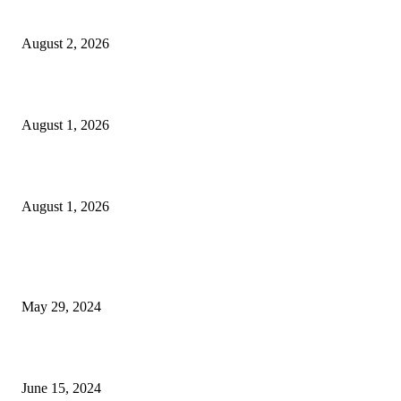
পালন
August 2, 2026
বাকৃবির দুই স্কুলের ২২ শিক্ষার্থীকে বৃত্তি প্রদান
August 1, 2026
বাকৃবিতে সেন্ট্রাল ওরিয়েন্টেশন অনুষ্ঠিত
August 1, 2026
POPULAR NEWS
Workshop on Aus Paddy Cultivation and Production
May 29, 2024
সম্ভাবনাময় কাসাভা (শিমুল) আলু
June 15, 2024