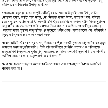
ছিলেন পবিপ্রবির শিক্ষক, কর্মকর্তা, ছাত্রছাত্রী এবং প্রয়াত উপ পরিচালক মুহাম্মদ আবু
হানিফ এর পরিবারবর্গও উপস্থিত ছিলেন।
শোকসভায় বক্তব্য রাখেন ডেপুটি রেজিস্ট্রার ড. মোঃ আমিনুল ইসলাম টিটো, হাচিব
মোহাম্মদ তুষার, জাহিদ আল মামুন, মোঃ মিজানুর রহমান টমাস, নঈম কাওসার, সাঈদুর
রহমান জুয়েল, ওয়াজ করোনি, সহকারী রেজিস্ট্রার মোঃ রিয়াজ কাঞ্চন শহীদ, নিহত মুহাম্মদ
আবু হানিফ এর ছেলে মোঃ ফরিদ হোসেন লিমন এবং তার কাজিন মোঃ আনিসুর রহমান।
বক্তারা জনাব মুহাম্মদ আবু হানিফ এর মৃত্যুতে গভীর শোক প্রকাশ করেন এবং পবিপ্রবি’র
ক্রিড়ার উন্নয়নে তার অবদান স্মরণ করেন।
প্রধান অতিথি তাঁর বক্তব্যে বলেন, “আমাদের প্রিয় সহকর্মী মুহাম্মদ আবু হানিফ এর মৃত্যু
আমাদের জন্য অপূরণীয় ক্ষতি। তিনি তাঁর কর্মজীবনে যে নিষ্ঠা, সততা এবং পরিশ্রমের
মাধ্যমে বিশ্ববিদ্যালয়ের সুনাম বৃদ্ধি করেছেন, তা আমরা কখনোই ভুলব না। তাঁর আদর্শ ও
কর্মনিষ্ঠা আমাদের কাছে অনুপ্রেরণা হয়ে থাকবে।”
দোয়া মোনাজাতে মরহুমের আত্মার মাগফিরাত কামনা এবং শোকাহত পরিবারের জন্য ধৈর্য
প্রার্থনা করা হয়।