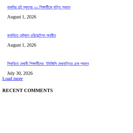
বাকৃবির দুই স্কুলের ২২ শিক্ষার্থীকে বৃত্তি প্রদান
August 1, 2026
বাকৃবিতে সেন্ট্রাল ওরিয়েন্টেশন অনুষ্ঠিত
August 1, 2026
সিকৃবিতে মেধাবী শিক্ষার্থীদের ইউজিসি মেধাবৃত্তির চেক প্রদান
July 30, 2026
Load more
RECENT COMMENTS
LATEST NEWS
গাকৃবিতে ইয়াসের ব্যতিক্রমধর্মী উদ্যোগ,পরিচ্ছন্ন ক্যাম্পাস ও শব্দ দূষণ রোধে সচেতনতামূলক কর্ম