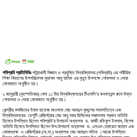
পবিপ্রবি প্রতিনিধিঃ
পটুয়াখালী বিজ্ঞান ও প্রযুক্তি বিশ্ববিদ্যালয় (পবিপ্রবি) এর শারীরিক
শিক্ষা বিভাগের উপপরিচালক মুহাম্মদ আবু হানিফ এর মৃত্যু উপলক্ষে শোকসভা ও দোয়া
মোনাজাত অনুষ্ঠিত হয়।
২ জানুয়ারী (বৃহস্পতিবার) বেলা ১১ টায় বিশ্ববিদ্যালয়ের টিএসসি’র কনফারেন্স রুমে উক্ত
শোকসভা ও দোয়া মোনাজাত অনুষ্ঠিত হয়।
কেন্দ্রীয় মসজিদের ইমাম হাফেজ মাওলানা মোঃ আবদুল কুদ্দুসের সভাপতিত্বে এবং
বিশ্ববিদ্যালয়ের ডেপুটি রেজিস্ট্রার মোঃ আবু বকর ছিদ্দিকের সঞ্চালনায় প্রধান অতিথি
হিসেবে উপস্থিত ছিলেন পবিপ্রবি’র উপাচার্য অধ্যাপক ড. কাজী রফিকুল ইসলাম, বিশেষ
অতিথি হিসেবে উপস্থিত ছিলেন উপ-উপাচার্য অধ্যাপক ড. এসএম হেমায়েত জাহান এবং
কোষাধ্যক্ষ ও রেজিস্ট্রার (অ.দা.) অধ্যাপক মোঃ আবদুল লতিফ ।আরো উপস্থিত