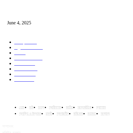
Jobs in Supreme Seed company
June 4, 2025
POPULAR CATEGORY
Campus
528
Agriculture
221
Job
43
International
32
National
29
Livestock
23
Fisheries
16
Column
15
হোম
কৃষি
মৎস্য
প্রানীসম্পদ
জাতীয়
আন্তর্জাতিক
ক্যাম্পাস
প্রযুক্তি ও উদ্ভাবন
চাকুরী
স্কলারশীপ
কৃষিকোষ
মতামত
অন্যান্য
সম্পাদক:
মশিউর রহমান