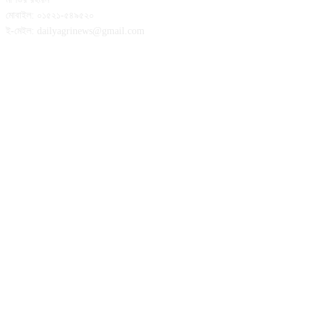
মোবাইল: ০১৫২১-৫৪৯৫২০
ই-মেইল: dailyagrinews@gmail.com
FOLLOW US