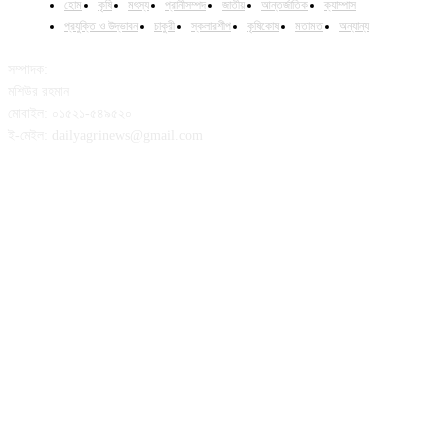
হোম
কৃষি
মৎস্য
প্রানীসম্পদ
জাতীয়
আন্তর্জাতিক
ক্যাম্পাস
প্রযুক্তি ও উদ্ভাবন
চাকুরী
স্কলারশীপ
কৃষিকোষ
মতামত
অন্যান্য
সম্পাদক:
মশিউর রহমান
মোবাইল: ০১৫২১-৫৪৯৫২০
ই-মেইল: dailyagrinews@gmail.com
FOLLOW US