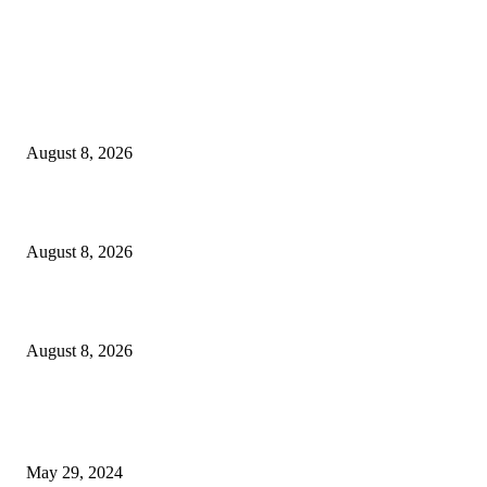
LATEST NEWS
Govt plans specialised veterinary hospital in every division: Tuku
August 8, 2026
বাকৃবিতে প্রাণী চিকিৎসক ও গবেষকদের ৩২তম বৈজ্ঞানিক সম্মেলন উদ্বোধন
August 8, 2026
বিএসভিইআর এর ৩২তম বার্ষিক বৈজ্ঞানিক সম্মেলন ৭ থেকে ৯ আগস্ট
August 8, 2026
POPULAR NEWS
Workshop on Aus Paddy Cultivation and Production
May 29, 2024