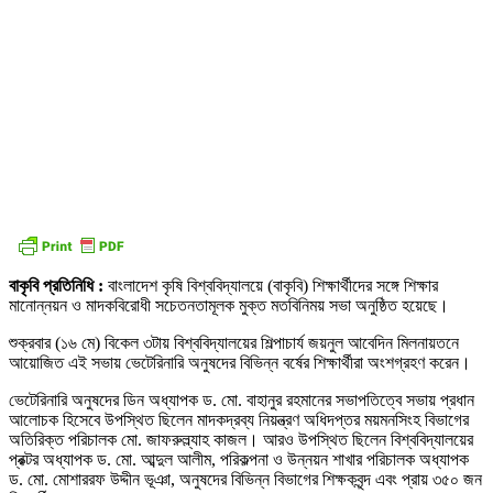
বাকৃবি প্রতিনিধি :
বাংলাদেশ কৃষি বিশ্ববিদ্যালয়ে (বাকৃবি) শিক্ষার্থীদের সঙ্গে শিক্ষার
মানোন্নয়ন ও মাদকবিরোধী সচেতনতামূলক মুক্ত মতবিনিময় সভা অনুষ্ঠিত হয়েছে।
শুক্রবার (১৬ মে) বিকেল ৩টায় বিশ্ববিদ্যালয়ের শিল্পাচার্য জয়নুল আবেদিন মিলনায়তনে
আয়োজিত এই সভায় ভেটেরিনারি অনুষদের বিভিন্ন বর্ষের শিক্ষার্থীরা অংশগ্রহণ করেন।
ভেটেরিনারি অনুষদের ডিন অধ্যাপক ড. মো. বাহানুর রহমানের সভাপতিত্বে সভায় প্রধান
আলোচক হিসেবে উপস্থিত ছিলেন মাদকদ্রব্য নিয়ন্ত্রণ অধিদপ্তর ময়মনসিংহ বিভাগের
অতিরিক্ত পরিচালক মো. জাফরুল্ল্যাহ কাজল। আরও উপস্থিত ছিলেন বিশ্ববিদ্যালয়ের
প্রক্টর অধ্যাপক ড. মো. আব্দুল আলীম, পরিকল্পনা ও উন্নয়ন শাখার পরিচালক অধ্যাপক
ড. মো. মোশাররফ উদ্দীন ভূঞা, অনুষদের বিভিন্ন বিভাগের শিক্ষকবৃন্দ এবং প্রায় ৩৫০ জন