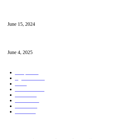
সম্ভাবনাময় কাসাভা (শিমুল) আলু
June 15, 2024
Jobs in Supreme Seed company
June 4, 2025
POPULAR CATEGORY
Campus
531
Agriculture
221
Job
43
International
32
National
29
Livestock
24
Fisheries
16
Column
15