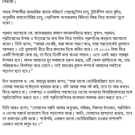
শিক্ষার্থী।
সভায় শিক্ষার্থীরা ব্যবহারিক খাতার পরিবর্তে প্রেজেন্টেশন চালু, ইন্টার্নশিপ ভাতা বৃদ্ধি,
অনুষদীয় ক্যাফেটেরিয়া চালু, শ্রেণিকক্ষ সংস্কারসহ বিভিন্ন বিষয় নিয়ে মতামত তুলে
ধরেন।
প্রধান আলোচক মো. জাফরুল্ল্যাহ কাজল মাদকাসক্তির কারণ, কুফল, প্রভাব,
প্রতিরোধের উপায় ও উত্তরণের নানা দিক নিয়ে স্লাইড প্রদর্শনের মাধ্যমে আলোচনা
করেন। তিনি বলেন, “আমরা দেখেছি, যারা মাদক গ্রহণ করে, তারা প্রত্যেকেই ধূমপানে
আসক্ত। এই ধূমপানই ধীরে ধীরে মাদকের দিকে ধাবিত করে। যে ১০-২০ টাকা দিয়ে
একটি সিগারেট কেনা হয়, তা দিয়ে তিনটি কলা খাওয়া সম্ভব। এতে একই খরচে স্বাস্থ্য
উপকার হবে। মাদক আমাদের যুব সমাজকে ধ্বংস করছে, এটি কেবল ব্যক্তিকে নয়, তার
পরিবারকেও বিপর্যস্ত করে তোলে। তাই মাদকের কুফল সম্পর্কে আমাদের সবাইকে
সচেতন হতে হবে।”
ডিন অধ্যাপক ড. মো. বাহানুর রহমান বলেন, “যারা ভালো ভেটেরিনারিয়ান হতে চাও,
তোমরা সময়ের সর্বোত্তম ব্যবহার করো। যদি আমরা সময় নষ্ট করি, তবে তা আর কখনও
ফিরে আসবে না। লেখাপড়া ও চাকরিসহ সবক্ষেত্রে দেশের অন্যান্য বিশ্ববিদ্যালয়ের সঙ্গে
প্রতিযোগিতা করতে হবে। তাই প্রতিযোগিতার মনোভাব সবসময় ধারণ করতে হবে।”
তিনি আরও বলেন, “তোমাদের প্রতি আমার অনুরোধ, পরিবার, নিজস্ব উন্নয়ন, প্রতিষ্ঠান
ও দেশের স্বার্থে মনোযোগ দিয়ে পড়াশোনা করো। জানি, তোমাদের ব্যস্ততা রয়েছে, তবে
তা কমানোর চেষ্টা করো। সর্বোপরি, একজন ভালো ভেটেরিনারিয়ান হওয়ার পাশাপাশি
একজন ভালো মানুষ হও।”