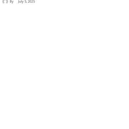
By
July 5, 2025
Share