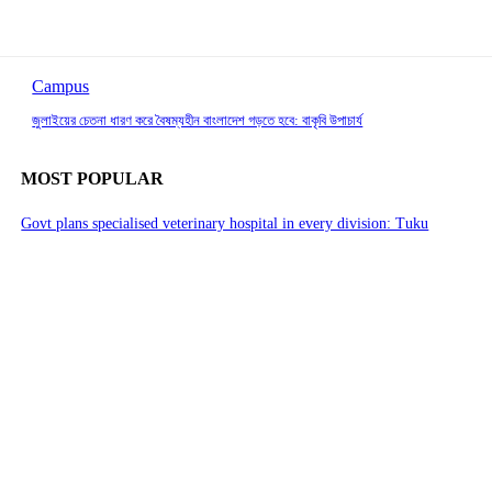
Campus
জুলাইয়ের চেতনা ধারণ করে বৈষম্যহীন বাংলাদেশ গড়তে হবে: বাকৃবি উপাচার্য
MOST POPULAR
Govt plans specialised veterinary hospital in every division: Tuku