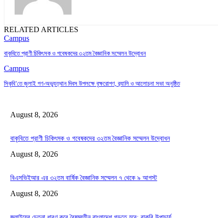
RELATED ARTICLES
Campus
বাকৃবিতে প্রাণী চিকিৎসক ও গবেষকদের ৩২তম বৈজ্ঞানিক সম্মেলন উদ্বোধন
Campus
সিকৃবি’তে জুলাই গণ-অভ্যুত্থান দিবস উপলক্ষে বৃক্ষরোপণ, র‍্যালি ও আলোচনা সভা অনুষ্ঠিত
August 8, 2026
বাকৃবিতে প্রাণী চিকিৎসক ও গবেষকদের ৩২তম বৈজ্ঞানিক সম্মেলন উদ্বোধন
August 8, 2026
বিএসভিইআর এর ৩২তম বার্ষিক বৈজ্ঞানিক সম্মেলন ৭ থেকে ৯ আগস্ট
August 8, 2026
জুলাইয়ের চেতনা ধারণ করে বৈষম্যহীন বাংলাদেশ গড়তে হবে: বাকৃবি উপাচার্য