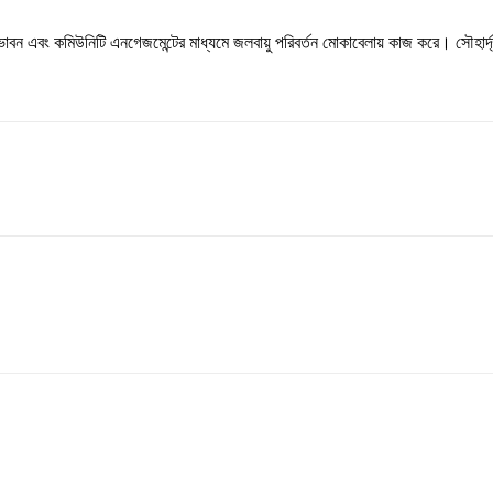
া, উদ্ভাবন এবং কমিউনিটি এনগেজমেন্টের মাধ্যমে জলবায়ু পরিবর্তন মোকাবেলায় কাজ করে। সৌহা