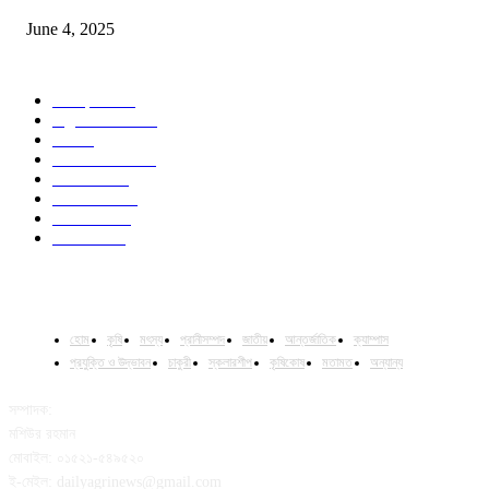
June 4, 2025
POPULAR CATEGORY
Campus
528
Agriculture
221
Job
43
International
32
National
29
Livestock
23
Fisheries
16
Column
15
হোম
কৃষি
মৎস্য
প্রানীসম্পদ
জাতীয়
আন্তর্জাতিক
ক্যাম্পাস
প্রযুক্তি ও উদ্ভাবন
চাকুরী
স্কলারশীপ
কৃষিকোষ
মতামত
অন্যান্য
সম্পাদক:
মশিউর রহমান
মোবাইল: ০১৫২১-৫৪৯৫২০
ই-মেইল: dailyagrinews@gmail.com