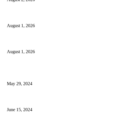
বাকৃবির দুই স্কুলের ২২ শিক্ষার্থীকে বৃত্তি প্রদান
August 1, 2026
বাকৃবিতে সেন্ট্রাল ওরিয়েন্টেশন অনুষ্ঠিত
August 1, 2026
POPULAR NEWS
Workshop on Aus Paddy Cultivation and Production
May 29, 2024
সম্ভাবনাময় কাসাভা (শিমুল) আলু
June 15, 2024
Jobs in Supreme Seed company