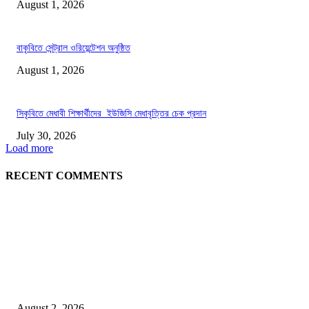
August 1, 2026
বাকৃবিতে সেন্ট্রাল ওরিয়েন্টেশন অনুষ্ঠিত
August 1, 2026
সিকৃবিতে মেধাবী শিক্ষার্থীদের ইউজিসি মেধাবৃত্তির চেক প্রদান
July 30, 2026
Load more
RECENT COMMENTS
LATEST NEWS
গাকৃবিতে ইয়াসের ব্যতিক্রমধর্মী উদ্যোগ,পরিচ্ছন্ন ক্যাম্পাস ও শব্দ দূষণ রোধে সচেতনতামূলক কর্ম
পালন
August 2, 2026