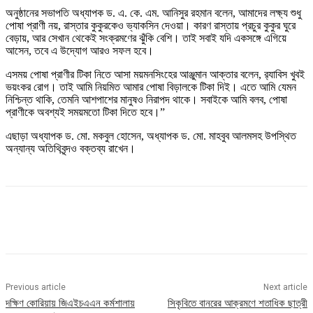
অনুষ্ঠানের সভাপতি অধ্যাপক ড. এ. কে. এম. আনিসুর রহমান বলেন, আমাদের লক্ষ্য শুধু
পোষা প্রাণী নয়, রাস্তার কুকুরকেও ভ্যাকসিন দেওয়া। কারণ রাস্তায় প্রচুর কুকুর ঘুরে
বেড়ায়, আর সেখান থেকেই সংক্রমণের ঝুঁকি বেশি। তাই সবাই যদি একসঙ্গে এগিয়ে
আসেন, তবে এ উদ্যোগ আরও সফল হবে।
এসময় পোষা প্রাণীর টিকা নিতে আসা ময়মনসিংহের আঞ্জুমান আক্তার বলেন, র‍্যাবিস খুবই
ভয়ংকর রোগ। তাই আমি নিয়মিত আমার পোষা বিড়ালকে টিকা দিই। এতে আমি যেমন
নিশ্চিন্ত থাকি, তেমনি আশপাশের মানুষও নিরাপদ থাকে। সবাইকে আমি বলব, পোষা
প্রাণীকে অবশ্যই সময়মতো টিকা দিতে হবে।”
এছাড়া অধ্যাপক ড. মো. মকবুল হোসেন, অধ্যাপক ড. মো. মাহবুব আলমসহ উপস্থিত
অন্যান্য অতিথিবৃন্দও বক্তব্য রাখেন।
Previous article
Next article
দক্ষিণ কোরিয়ায় জিএইচএএন কর্মশালায়
সিকৃবিতে বানরের আক্রমণে শতাধিক ছাত্রী