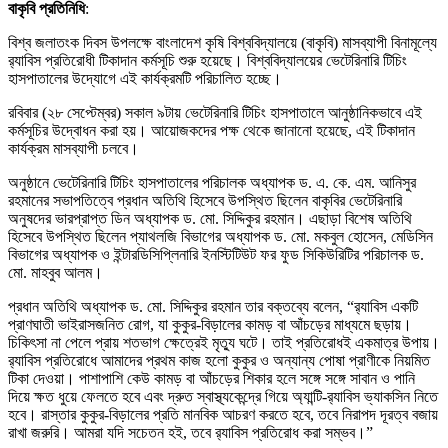
বাকৃবি প্রতিনিধি
:
বিশ্ব জলাতংক দিবস উপলক্ষে বাংলাদেশ কৃষি বিশ্ববিদ্যালয়ে (বাকৃবি) মাসব্যাপী বিনামূল্যে
র‍্যাবিস প্রতিরোধী টিকাদান কর্মসূচি শুরু হয়েছে। বিশ্ববিদ্যালয়ের ভেটেরিনারি টিচিং
হাসপাতালের উদ্যোগে এই কার্যক্রমটি পরিচালিত হচ্ছে।
রবিবার (২৮ সেপ্টেম্বর) সকাল ৯টায় ভেটেরিনারি টিচিং হাসপাতালে আনুষ্ঠানিকভাবে এই
কর্মসূচির উদ্বোধন করা হয়। আয়োজকদের পক্ষ থেকে জানানো হয়েছে, এই টিকাদান
কার্যক্রম মাসব্যাপী চলবে।
অনুষ্ঠানে ভেটেরিনারি টিচিং হাসপাতালের পরিচালক অধ্যাপক ড. এ. কে. এম. আনিসুর
রহমানের সভাপতিত্বে প্রধান অতিথি হিসেবে উপস্থিত ছিলেন বাকৃবির ভেটেরিনারি
অনুষদের ভারপ্রাপ্ত ডিন অধ্যাপক ড. মো. সিদ্দিকুর রহমান। এছাড়া বিশেষ অতিথি
হিসেবে উপস্থিত ছিলেন প্যাথলজি বিভাগের অধ্যাপক ড. মো. মকবুল হোসেন, মেডিসিন
বিভাগের অধ্যাপক ও ইন্টারডিসিপ্লিনারি ইনস্টিটিউট ফর ফুড সিকিউরিটির পরিচালক ড.
মো. মাহবুব আলম।
প্রধান অতিথি অধ্যাপক ড. মো. সিদ্দিকুর রহমান তার বক্তব্যে বলেন, “র‍্যাবিস একটি
প্রাণঘাতী ভাইরাসজনিত রোগ, যা কুকুর-বিড়ালের কামড় বা আঁচড়ের মাধ্যমে ছড়ায়।
চিকিৎসা না পেলে প্রায় শতভাগ ক্ষেত্রেই মৃত্যু ঘটে। তাই প্রতিরোধই একমাত্র উপায়।
র‍্যাবিস প্রতিরোধে আমাদের প্রথম কাজ হলো কুকুর ও অন্যান্য পোষা প্রাণীকে নিয়মিত
টিকা দেওয়া। পাশাপাশি কেউ কামড় বা আঁচড়ের শিকার হলে সঙ্গে সঙ্গে সাবান ও পানি
দিয়ে ক্ষত ধুয়ে ফেলতে হবে এবং দ্রুত স্বাস্থ্যকেন্দ্রে গিয়ে অ্যান্টি-র‍্যাবিস ভ্যাকসিন নিতে
হবে। রাস্তার কুকুর-বিড়ালের প্রতি মানবিক আচরণ করতে হবে, তবে নিরাপদ দূরত্ব বজায়
রাখা জরুরি। আমরা যদি সচেতন হই, তবে র‍্যাবিস প্রতিরোধ করা সম্ভব।”