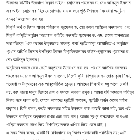
উদযাপন কমিটির উদ্যোগে সিকৃবি ভাইস- চ্যান্সেলর প্রফেসর ড. মোঃ আলিমুল ইসলাম
এর ভাইস-চ্যান্সেলর হিসেবে যোগদানের এক বছর পূর্তি উপলক্ষে “সংবর্ধনা অনুষ্ঠান
২০২৫”আয়োজন করা হয়।
সিকৃবি অর্থ ও হিসাব শাখার পরিচালক প্রফেসর ড. মোঃ রুহুল আমিনের সঞ্চালনায় এবং
সিকৃবি বর্ষপূর্তি অনুষ্ঠান আয়োজন কমিটির সভাপতি প্রফেসর ড. এম. রাশেদ হাসনাতের
সভাপতিত্বে “এক বছরের উন্নয়নের সাফল্য গাথা”প্রতিপাদ্যে আয়োজিত এ অনুষ্ঠানে
প্রধান অতিথি হিসেবে উপস্থিত ছিলেন বিশ্ববিদ্যালয়ের ভাইস-চ্যান্সেলর প্রফেসর ড.
মোঃ আলিমুল ইসলাম।
অনুষ্ঠানের শুরুতে কেক কেটে অনুষ্ঠানের উদ্বোধন করা হয়।প্রধান অতিথির বক্তব্যে
প্রফেসর ড. মোঃ আলিমুল ইসলাম বলেন, সিলেট কৃষি বিশ্ববিদ্যালয় হোক কৃষি শিক্ষা,
গবেষণা ও উদ্ভাবনের এক আন্তর্জাতিক কেন্দ্র। আমাদের শিক্ষার্থীরা শুধু ভালো চাকরি
নয়, বরং ভালো মানুষ হিসেবে দেশ ও সমাজে অবদান রাখুক। আমরা যদি আমাদের দায়িত্ব
নিষ্ঠার সঙ্গে পালন করি, তাহলে আমাদের প্রতিটি পদক্ষেপ, প্রতিটি অর্জন দেশের মর্যাদা
বাড়াবে। তিনি বলেন, কতটা সফলতার সহিত উন্নয়ন কাজ করেছি জানা নাই, তবে এই
উন্নয়ন কার্যক্রম অব্যাহত রাখার চেষ্টা করে যাব। আমার স্বপ্ন বাস্তবায়ন না হওয়া
পর্যন্ত সকলকে সাথে নিয়ে বিশ্ববিদ্যালয়কে এগিয়ে নিয়ে যেতে চাই ।
এ সময় তিনি বলেন, একটি বিশ্ববিদ্যালয় শুধু ডিগ্রি প্রদানকারী প্রতিষ্ঠান নয়; এটি