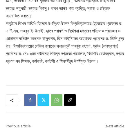
জ্ঞান, গবেষণা ও মানবিক মূল্যবোধের চর্চার কেন্দ্র। আমাদের প্রত্যেককে হতে হবে
জ্ঞানের অনুসারী, জ্ঞানের পিপাসু। কারণ জ্ঞানই পারে ব্যক্তি, সমাজ ও রাষ্ট্রকে
আলোকিত করতে।
অনুষ্ঠানে বিশেষ অতিথি হিসেবে উপস্থিত ছিলেন বিশ্ববিদ্যালয়ের ট্রেজারার প্রফেসর ড.
এ.টি.এম. মাহবুব-ই-ইলাহী, ছাত্র পরামর্শ ও নির্দেশনা দপ্তরের পরিচালক প্রফেসর ড.
মোহাম্মদ সামিউল আহসান তালুকদার, ডিন কাউন্সিলের আহবায়ক প্রফেসর ড. নির্মল চন্দ্র
রায়, বিশ্ববিদ্যালয়ের লেডিস ক্লাবের সভানেত্রী মাহবুবা রহমান, প্রক্টর (ভারপ্রাপ্ত)
প্রফেসর ড. মোঃ ওমর শরীফসহ বিভিন্ন দপ্তরের পরিচালক, বিভাগীয় চেয়ারম্যান, দপ্তর
প্রধান সহ শিক্ষক, কর্মকর্তা, কর্মচারী ও শিক্ষার্থীবৃন্দ উপস্থিত ছিলেন।
Previous article
Next article