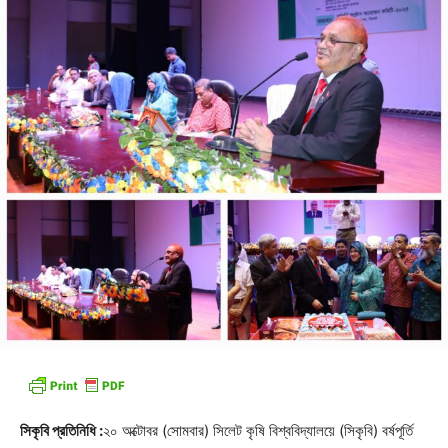
সিকৃবি প্রতিনিধি :
২০ অক্টোবর (সোমবার) সিলেট কৃষি বিশ্ববিদ্যালয়ে (সিকৃবি) বর্ষপূর্তি