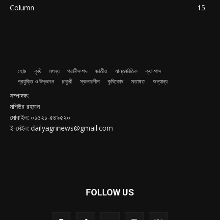
Column
15
হোম
কৃষি
মৎস্য
প্রানীসম্পদ
জাতীয়
আন্তর্জাতিক
ক্যাম্পাস
প্রযুক্তি ও উদ্ভাবন
চাকুরী
স্কলারশীপ
কৃষিকোষ
মতামত
অন্যান্য
সম্পাদক:
মশিউর রহমান
মোবাইল: ০১৫২১-৫৪৯৫২০
ই-মেইল: dailyagrinews@gmail.com
FOLLOW US