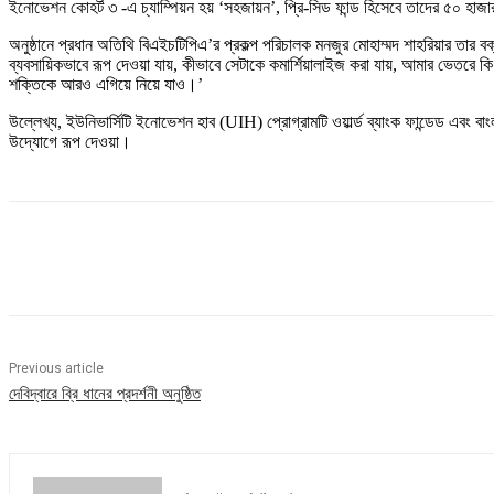
ইনোভেশন কোহর্ট ৩ -এ চ্যাম্পিয়ন হয় ‘সহজায়ন’, প্রি-সিড ফান্ড হিসেবে তাদের ৫০ হাজা
অনুষ্ঠানে প্রধান অতিথি বিএইচটিপিএ’র প্রকল্প পরিচালক মনজুর মোহাম্মদ শাহরিয়ার তার
ব্যবসায়িকভাবে রূপ দেওয়া যায়, কীভাবে সেটাকে কমার্শিয়ালাইজ করা যায়, আমার ভে
শক্তিকে আরও এগিয়ে নিয়ে যাও।’
উল্লেখ্য, ইউনিভার্সিটি ইনোভেশন হাব (UIH) প্রোগ্রামটি ওয়ার্ল্ড ব্যাংক ফান্ডেড এবং বাং
উদ্যোগে রূপ দেওয়া।
Share
Previous article
দেবিদ্বারে ব্রি ধানের প্রদর্শনী অনুষ্ঠিত