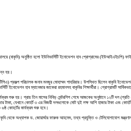
্যালয়ে (বাকৃবি) অনুষ্ঠিত হলো ইউনিভার্সিটি ইনোভেশন হাব প্রোগ্রামের (ইউআইএইচপি) ফাইন
পন্ন হয়।
ইচটিপিএ) প্রকল্প পরিচালক জনাব মনজুর মোহাম্মদ শাহরিয়ার। উপস্থিত ছিলেন বাকৃবি ইনোভে
 ইনোভেশন হাব ম্যানেজার জাকেরা রহমানসহ বাকৃবির শিক্ষার্থীরা। প্রোগ্রামটি সার্বিকভা
ার্যক্রম শুরু হয়। প্রায় তিন মাসের নিবিড় মেন্টরশিপ শেষে আজকের অনুষ্ঠানে ১২টি দল (প্রত
ার টাকা, যেখানে কোহর্ট ৩ এর বিজয়ী দলগুলোকে মোট দুই লক্ষ আশি হাজার টাকা এবং কোহর
ষ্ঠ কোহর্টের কার্যক্রম শুরু হবে।
ৃবি থেকে অধ্যাপক ড. জোয়ার্দ্দার ফারুক আহমেদ, তথ্য প্রযুক্তি ও টেলিযোগাযোগ মন্ত