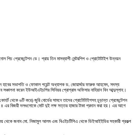
াল পিচ প্রেজেন্টেশন ডে। প্রায় তিন মাসব্যাপী মেন্টরশিপ ও প্রোটোটাইপ উন্নয়ন
শন হাবের সভাপতি ও ফোকাল পয়েন্ট অধ্যাপক ড. জোয়ার্দ্দার ফারুক আহমেদ, সদস্য
বে সঞ্চালনা করেন ইউআইএইচপির সিনিয়র প্রোগ্রাম অফিসার নাহিয়ান বিন আব্দুল্লাহ।
ি কোহর্ট থেকে ৬টি করে) জুরি বোর্ডের সামনে তাদের প্রোটোটাইপসহ চূড়ান্ত প্রেজেন্টেশন
্ট ৪ এর বিজয়ী দলগুলোকে মোট দুই লক্ষ সত্তর হাজার টাকা প্রদান করা হয়। এর আগে
্রণালয় থেকে জনাব মো. নিজামুল আলম এবং বিএইচটিপিএ থেকে ডিইআইইডির সহকারী প্রকল্প