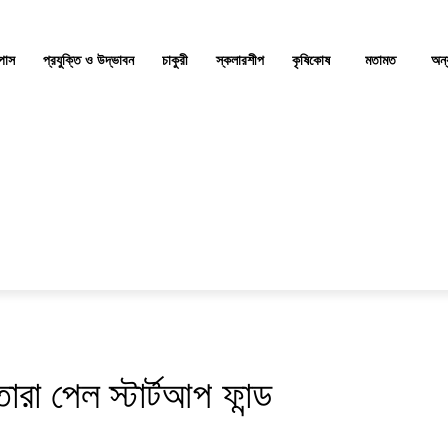
্পাস
প্রযুক্তি ও উদ্ভাবন
চাকুরী
স্কলারশীপ
কৃষিকোষ
মতামত
অন্
রা পেল স্টার্টআপ ফান্ড