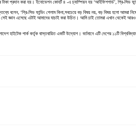
র টাকা প্রদান করা হয়। ইনোভেশন কোহর্ট ৪ -এ চ্যাম্পিয়ন হয় ‘আইফিশগার্ড’, প্রি-সিড ফা
 বক্তব্যে বলেন, ‘প্রি-সিড ফান্ডিং পেলাম কিনা,সবচেয়ে বড় বিষয় নয়, বড় বিষয় হলো 
তরে কি সেই জ্ঞান এসেছে এটাই আমাদের যাচাই করা উচিত। আমি চাই তোমরা এখান থেকেই আরও স
লাদেশ হাইটেক পার্ক কর্তৃক বাস্তবায়িত একটি উদ্যোগ। বর্তমানে এটি দেশের ১১টি বিশ্ববিদ্যাল