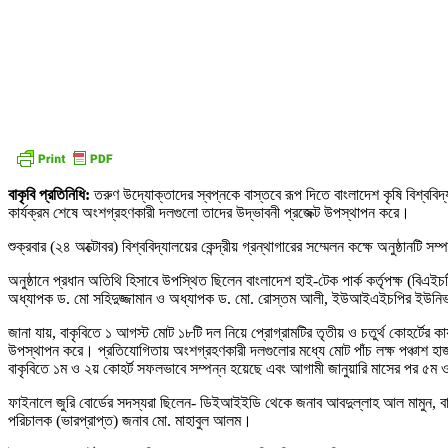
বাকৃবি প্রতিনিধি:
তরুণ উদ্যোক্তাদের স্বপ্নকে বাস্তবে রূপ দিতে বাংলাদেশ কৃষি বিশ্ববিদ
কার্যক্রম শেষে অংশগ্রহণকারী দলগুলো তাদের উদ্ভাবনী প্রজেক্ট উপস্থাপন করে।
শুক্রবার (২৪ অক্টোবর) বিশ্ববিদ্যালয়ের কেন্দ্রীয় গ্রন্থাগারের সম্মেলন কক্ষে অনুষ্ঠানটি সম্
অনুষ্ঠানে প্রধান অতিথি হিসাবে উপস্থিত ছিলেন বাংলাদেশ হাই-টেক পার্ক কর্তৃপক্ষ (বিএ
অধ্যাপক ড. মো সহিদুজ্জামান ও অধ্যাপক ড. মো. রোস্তম আলী, ইউআইএইচপির ইউনিভার্সিটি
জানা যায়, বাকৃবিতে ১ আগস্ট মোট ১৮টি দল নিয়ে প্রোগ্রামটির তৃতীয় ও চতুর্থ কোহর্টের ক
উপস্থাপন করে। প্রতিযোগিতায় অংশগ্রহণকারী দলগুলোর মধ্যে মোট পাঁচ লক্ষ পঞ্চাশ হাজ
বাকৃবিতে ১ম ও ২য় কোহর্ট সফলভাবে সম্পন্ন হয়েছে এবং আগামী জানুয়ারি মাসের পর ৫ম ও ৬
ফাইনালে জুরি বোর্ডের সদস্যরা ছিলেন- ডিইআইইডি থেকে জনাব আবদুল্লাহ আল মামুন, বাক
পরিচালক (ভারপ্রাপ্ত) জনাব মো. মাহাবুল আলম।