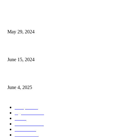
POPULAR NEWS
Workshop on Aus Paddy Cultivation and Production
May 29, 2024
সম্ভাবনাময় কাসাভা (শিমুল) আলু
June 15, 2024
Jobs in Supreme Seed company
June 4, 2025
POPULAR CATEGORY
Campus
528
Agriculture
221
Job
43
International
32
National
29
Livestock
23