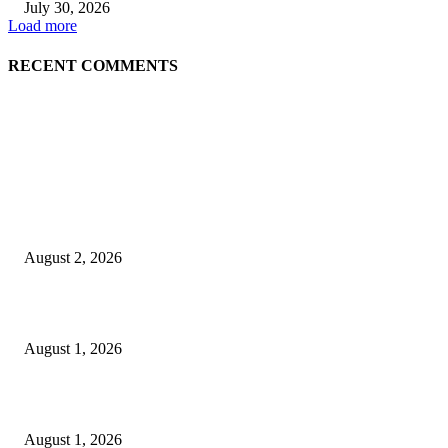
July 30, 2026
Load more
RECENT COMMENTS
LATEST NEWS
গাকৃবিতে ইয়াসের ব্যতিক্রমধর্মী উদ্যোগ,পরিচ্ছন্ন ক্যাম্পাস ও শব্দ দূষণ রোধে সচেতনতামূলক কর্ম
পালন
August 2, 2026
বাকৃবির দুই স্কুলের ২২ শিক্ষার্থীকে বৃত্তি প্রদান
August 1, 2026
বাকৃবিতে সেন্ট্রাল ওরিয়েন্টেশন অনুষ্ঠিত
August 1, 2026