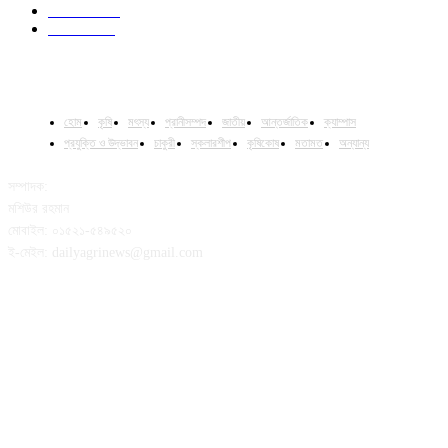
Fisheries
16
Column
15
হোম
কৃষি
মৎস্য
প্রানীসম্পদ
জাতীয়
আন্তর্জাতিক
ক্যাম্পাস
প্রযুক্তি ও উদ্ভাবন
চাকুরী
স্কলারশীপ
কৃষিকোষ
মতামত
অন্যান্য
সম্পাদক:
মশিউর রহমান
মোবাইল: ০১৫২১-৫৪৯৫২০
ই-মেইল: dailyagrinews@gmail.com
FOLLOW US