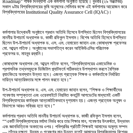
Roadmap” শীর্ষক দিনব্যাপী এক কর্মশালা অনুষ্ঠিত হয়েছে। বুধবার (২৯ অক্টোবর)
সকাল ৯টায় বিশ্ববিদ্যালয়ের কৃষি অনুষদের সেমিনার কক্ষে এই কর্মশালার আয়োজন করে
বিশ্ববিদ্যালয়ের Institutional Quality Assurance Cell (IQAC)।
কর্মশালার উদ্বোধনী অনুষ্ঠানে প্রধান অতিথি হিসেবে উপস্থিত ছিলেন বিশ্ববিদ্যালয়ের
মাননীয় উপাচার্য অধ্যাপক ড. কাজী রফিকুল ইসলাম। বিশেষ অতিথি হিসেবে উপস্থিত
ছিলেন উপ-উপাচার্য অধ্যাপক ড. এস. এম. হেমায়েত জাহান এবং কোষাধ্যক্ষ প্রফেসর
মো. আব্দুল লতিফ। অনুষ্ঠানের সভাপতিত্ব করেন আইকিউএসির পরিচালক
প্রফেসর ড. মাহবুব রব্বানি।
কোষাধ্যক্ষ অধ্যাপক মো. আব্দুল লতিফ বলেন, “বিশ্ববিদ্যালয়ের একাডেমিক ও
প্রশাসনিক তথ্যসমূহকে ডিজিটাল প্ল্যাটফর্মে সঠিকভাবে উপস্থাপন করলে বৈশ্বিক
র‌্যাংকিংয়ে অবস্থান উন্নত হবে। এজন্য প্রত্যেক শিক্ষক ও কর্মকর্তাকে নির্ধারিত
দায়িত্ব আন্তরিকতার সঙ্গে পালন করতে হবে।”
উপ-উপাচার্য অধ্যাপক ড. এস. এম. হেমায়েত জাহান বলেন, “শিক্ষক ও শিক্ষার্থীদের
গবেষণায় সম্পৃক্ততা এবং ওয়েবসাইটে নিয়মিত কনটেন্ট আপডেটের মাধ্যমেই একটি
বিশ্ববিদ্যালয়ের কার্যক্রম আন্তর্জাতিকভাবে দৃশ্যমান হয়। এজন্য প্রত্যেক অনুষদ ও
বিভাগকে আরও সক্রিয় হতে হবে।”
কর্মশালার প্রধান অতিথি মাননীয় উপাচার্য অধ্যাপক ড. কাজী রফিকুল ইসলাম বলেন,
““একটি বিশ্ববিদ্যালয়ের মর্যাদা নির্ভর করে তার শিক্ষার মান, গবেষণার উৎকর্ষতা, উদ্ভাবন
এবং জ্ঞানভিত্তিক অবদানের ওপর। পবিপ্রবির প্রতিটি শিক্ষকই আমাদের অমূল্য সম্পদ
— তাঁদের দক্ষতা, উদ্যম ও গবেষণার মান উন্নত হলেই আমাদের বিশ্ববিদ্যালয় বিশ্বের