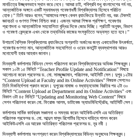
মানচিত্রে উজ্জ্বলভাবে স্থান করে নেবে। আমরা চাই, পবিপ্রবি শুধু বাংলাদেশের গর্ব নয়,
আন্তর্জাতিক অঙ্গনে একটি স্বনামধন্য গবেষণাধর্মী বিশ্ববিদ্যালয় হিসেবে পরিচিত
হোক।” তিনি আরও বলেন,“আমাদের লক্ষ্য কেবল র‌্যাংকিংয়ে উন্নতি নয়, বরং টেকসই
জ্ঞানচর্চা ও গুণগত শিক্ষা নিশ্চিত করা। এজন্য আমরা শিক্ষক প্রশিক্ষণ, গবেষণায়
প্রণোদনা ও আন্তর্জাতিক সহযোগিতা বৃদ্ধির দিকে জোর দিচ্ছি। প্রতিটি অনুষদ, বিভাগ
ও গবেষণা কেন্দ্রকে এখন থেকে তথ্যনির্ভর কাজের সংস্কৃতিতে অভ্যস্ত হতে হবে।”
উপাচার্য বৈশ্বিক বিশ্ববিদ্যালয় র‌্যাংকিংয়ে অগ্রগতি অর্জনের জন্য একাডেমিক উৎকর্ষতা,
গবেষণার গুণগত মান, আন্তর্জাতিক সহযোগিতা ও ওয়েব কনটেন্ট ব্যবস্থাপনায় আরও
মনোযোগী হবার আহবান জানান।
দিনব্যাপী কর্মশালায় বিভিন্ন সেশন পরিচালনা করেন বিশ্ববিদ্যালয়ের অভিজ্ঞ শিক্ষকবৃন্দ।
সকাল ১০টা ১৫ মিনিটে “Teacher Profile Update and Notification” বিষয়ে
আলোচনা করেন প্রফেসর ড. মো. সামছুজ্জামান, পরিচালক, আইসিটি সেল। দুপুর ১২টায়
“Content Upload at Faculty and its Online Activities” বিষয়ক সেশনেও
তিনি দিকনির্দেশনা প্রদান করেন। দুপুরের নামাজ ও মধ্যাহ্নভোজ বিরতির পর ২টা ৩০
মিনিটে “Content Upload at Department and its Online Activities” এবং
বিকাল ৩টা ৪৫ মিনিটে “Updating and Monitoring Web Content” বিষয়ে
সেশন পরিচালনা করেন মো. ফিরোজ আলম, ডাটাবেজ অ্যাডমিনিস্ট্রেটর, আইসিটি সেল।
কর্মশালার সার্বিক কার্যক্রম সঞ্চালনা ও সমন্বয় করেন আইকিউএসসি এর অতিরিক্ত
পরিচালক প্রফেসর ড. মো. আব্দুল মাসুদ রিপোর্টার হিসেবে দায়িত্ব পালন করেন
আইকিউএসসি এর আরেক অতিরিক্ত পরিচালক প্রফেসর ড. নূর নবী ।
দিনব্যাপী কর্মশালায় অংশগ্রহণ করেন বিশ্ববিদ্যালয়ের বিভিন্ন অনুষদের শিক্ষকবৃন্দ।