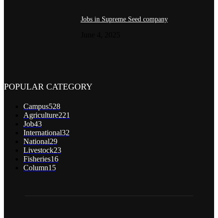
Jobs in Supreme Seed company
June 4, 2025
POPULAR CATEGORY
Campus
528
Agriculture
221
Job
43
International
32
National
29
Livestock
23
Fisheries
16
Column
15