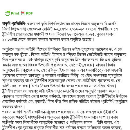
বাকৃবি প্রতিনিধি
: বাংলাদেশ কৃষি বিশ্ববিদ্যালয়ের মাৎস্য বিজ্ঞান অনুষদের বি.এসসি
ফিসারিজ(অনার্স) লেভেল-৪ সেমিস্টার-২,সেশন ২০১৯-২০ ব্যাচের শিক্ষার্থীদের ১ম
ইন্টার্নশীপ প্রোগ্রামের সমাপনী ও সনদ বিতরণ ২৬ নভেম্বর ২০২৫, বুধবার সকাল
১১.০০টায় সৈয়দ নজরুল ইসলাম সম্মেলন ভবনে অনুষ্ঠিত হয়েছে।
অনুষ্ঠানে প্রধান অতিথি হিসেবে উপস্থিত ছিলেন ভাইস-চ্যান্সেলর প্রফেসর ড. এ কে
ফজলুল হক ভূঁইয়া , বিশেষ অতিথি হিসেবে উপস্থিত ছিলেন ভেটেরিনারি সায়েন্স অনুষদের
ডিন প্রফেসর ড. মো: বাহানুর রহমান,কৃষি অনুষদের ডিন প্রফেসর ড. জি.এম. মুজিবর
রহমান এবং ছাত্র বিষয়ক উপদেষ্টা প্রফেসর ড. মো: শহীদুল হক। মাৎস্য বিজ্ঞান
অনুষদের ডিন প্রফেসর ড. মো: রফিকুল ইসলাম সরদার এর সভাপতিত্বে এবং সহকারী
প্রফেসর তামান্না তাবাচ্ছুম ও সালমান শাহরিয়ার নিবিড় এর যৌথ সঞ্চালনায় স্অনুষ্ঠানে
স্বাগত বক্তব্য রাখেন ইন্টার্নশীপ ম্যানেজমেন্ট সেলের কো-অর্ডিনেটর প্রফেসর ড. মো:
আলী রেজা ফারুক।বিশেষ নিবন্ধ উপস্থাপন করেন প্রফেসর ড. তাসলিমা খানম।
ইন্টার্শীপ প্রোগ্রাম সমাপ্তকারী দুইজন ছাত্র-ছাত্রী তাদের অনুভুতি প্রকাশ করেন।
এছাড়াও ময়মনসিংহ জেলা মৎস্য কর্মকর্তা, বাংলাদেশ মৎস্য গবেষণা ইন্সটিটিউটের উর্ধত্বন
বৈজ্ঞানিক কর্মকর্তা এবং হ্যাচারী/ ফিস ফীড মিল মালিক সমিতির দুইজন প্রতিনিধি অনুষ্ঠানে
বক্তব্য রাখেন।
প্রধান অতিথি মাননীয় ভাইস-চ্যান্সেলর প্রফেসর ড. এ কে ফজলুল হক ভূঁইয়া তাঁর
বক্তব্যে শুরুতেই মাৎস্যবিজ্ঞান অনুষদের প্রথম ইন্টার্নশীপ সফলভাবে সম্পন্ন করায়
সংশ্লিষ্ট সকল শিক্ষার্থীকে আন্তরিক শুভেচ্ছা ও অভিনন্দন জানান। তিনি বলেন, এই
ইন্টার্নশীপ প্রোগ্রামের মাধ্যমে শিক্ষার্থীরা মাঠ পর্যায়ের বাস্তব অভিজ্ঞতা অর্জন করেছে,