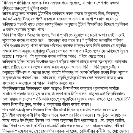
বিভিন্ন প্রতিষ্ঠানের সঙ্গে কার্যকর সমন্বয় গড়ে তুলেছে, যা তাদের পেশাগত দক্ষতা
বৃদ্ধিতে গুরুত্বপূর্ণ ভূমিকা রাখবে।
ভাইস-চ্যান্সেলর মহোদয় ইন্টার্নশীপ কার্যক্রম সফল করতে অনুষদের ডিন, শিক্ষকবৃন্দ,
কর্মকর্তা-কর্মচারীসহ সংশ্লিষ্ট সকলকে ধন্যবাদ জানান এবং আশা প্রকাশ করেন যে
ভবিষ্যতে পরবর্তী ব্যাচ থেকে মাৎস্যবিজ্ঞান অনুষদের ইন্টার্ন শিক্ষার্থীরাও বিদেশে প্রশিক্ষণ
ও কর্মসংস্থানের সুযোগ পাবে।
তিনি শিক্ষার্থীদের উদ্দেশ্যে বলেন, “সারা পৃথিবীতে সুযোগের কোনো অভাব নেই। সেই
সুযোগকে কাজে লাগাতে হবে—হাতছাড়া করা যাবে না।” পৃথিবীতে জলরাশির পরিমাণ
বেশি হওয়ায় মৎস্য খাতে কাজের পরিসরও ব্যাপক উল্লেখ করে তিনি জানান যে বাকৃবির
মাৎস্যবিজ্ঞান অনুষদের গ্র্যাজুয়েটদের যোগ্যতা ও দক্ষতার ইতোমধ্যে দেশ-বিদেশে সুনাম
রয়েছে। অতএব, এই সুনামকে কাজে লাগিয়ে আরও এগিয়ে যেতে হবে।
ভবিষ্যতে ইলিশ মাছের উৎপাদন বহুগুণ বাড়িয়ে পাঙ্গাশ মাছের মতো স্বল্পমূল্যে ভোক্তার
কাছে পৌঁছে দেওয়ার লক্ষ্যে কাজ করার আহ্বান জানান তিনি। তিনি গ্র্যাজুয়েটদের
শুধুমাত্র বিসিএস বা দেশের মৎস্য খাতেই সীমাবদ্ধ না থেকে বৈশ্বিক মৎস্য শিল্পে সুযোগ
অনুসন্ধানের পরামর্শ দেন। তার মতে, বাকৃবি গ্র্যাজুয়েটদের সেই সক্ষমতা রয়েছে এবং
বাস্তবতার আলোকে তা আরও বিকশিত করতে হবে।
বিশ্ববিদ্যালয়ের সীমাবদ্ধতা থাকা সত্ত্বেও শিক্ষার্থীদের কল্যাণে প্রশাসনের সর্বোচ্চ
মনোযোগ প্রদান অব্যাহত রয়েছে উল্লেখ করে তিনি বলেন, মাতৃসম এই বিশ্ববিদ্যালয়
তথা সমাজ ও দেশের প্রতি ভবিষ্যতে গ্র্যাজুয়েটদের সুনজর বজায় রাখতে হবে।শেষে তিনি
সকল শিক্ষার্থীর সুন্দর, সার্থক ও কল্যাণময় জীবন কামনা করেন।
পরে ভাইস-চ্যান্সেলর তিনজন শিক্ষার্থীর মাঝে ডিনস অ্যাওয়ার্ড প্রদান করেন এবং
ইন্টার্নশীপ সমাপ্তকারী শিক্ষার্থীদের মাঝে সনদপত্র বিতরণ করেন। অনুষ্ঠানে অন্যান্যের
মাঝে আরও উপস্থিত ছিলেন পশু পালন অনুষদের ডিন প্রফেসর ড. মো: রুহুল আমীন,
উচ্চ শিক্ষা ও গবেষণা কমিটির কো-অর্ডিনেটর প্রফেসর ড. মো: সামছুল আলম, পরীক্ষা
নিয়ন্ত্রক প্রফেসর ড. মো: জোয়ার্দার ফারুক আহমেদ, রেজিস্ট্রার কৃষিবিদ ড. মো: হেলাল