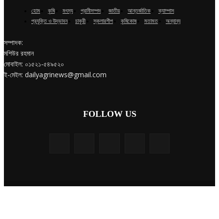
হোম
কৃষি
মৎস্য
প্রানীসম্পদ
জাতীয়
আন্তর্জাতিক
ক্যাম্পাস
প্রযুক্তি ও উদ্ভাবন
চাকুরী
স্কলারশীপ
কৃষিকোষ
মতামত
অন্যান্য
সম্পাদক:
মশিউর রহমান
মোবাইল: ০১৫২১-৫৪৯৫২০
ই-মেইল: dailyagrinews@gmail.com
FOLLOW US