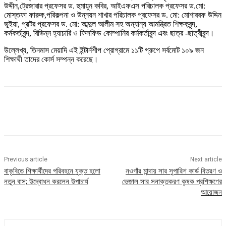
উদ্দীন,ট্রেজারার প্রফেসর ড. হুমায়ুন কবির, আইএফএস পরিচালক প্রফেসর ড.মো:
মোস্তফা ফারুক,পরিকল্পনা ও উন্নয়ন শাখার পরিচালক প্রফেসর ড. মো: মোশাররফ উদ্দিন
ভূইয়া, প্রক্টর প্রফেসর ড. মো: আব্দুল আলীম সহ অন্যান্য আমন্ত্রিত শিক্ষকবৃন্দ,
কর্মকর্তাবৃন্দ, বিভিন্ন হ্যাচারি ও ফিসফিড কোম্পানির কর্মকর্তাবৃন্দ এবং ছাত্র -ছাত্রীবৃন্দ।
উল্লেখ্য, তিনমাস মেয়াদি এই ইন্টার্নশীপ প্রোগ্রামে ১১টি গ্রুপে সর্বমোট ১০৯ জন
শিক্ষার্থী তাদের কোর্স সম্পন্ন করেছে।
Previous article
Next article
বাকৃবিতে শিক্ষার্থীদের পরিবহনে যুক্ত হলো
নওগাঁর মান্দায় সার সুপারিশ কার্ড বিতরণ ও
নতুন বাস; উদ্বোধন করলেন উপাচার্য
ভেজাল সার সনাক্তকরণ কৃষক প্রশিক্ষণের
আয়োজন