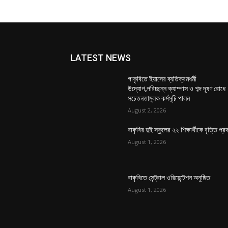
LATEST NEWS
গাকৃবিতে ইয়াসের ব্যতিক্রমধর্মী
উদ্যোগ,পরিচ্ছন্ন ক্যাম্পাস ও শব্দ দূষণ রোধে
সচেতনতামূলক কর্মসূচি পালন
August 2, 2026
বাকৃবির দুই স্কুলের ২২ শিক্ষার্থীকে বৃত্তি প্র
August 1, 2026
বাকৃবিতে সেন্ট্রাল ওরিয়েন্টেশন অনুষ্ঠিত
August 1, 2026