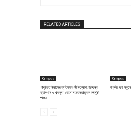
RELATED ARTICLES
Campus
Campus
গাকৃবিতে ইয়াসের ব্যতিক্রমধর্মী উদ্যোগ,পরিচ্ছন্ন
বাকৃবির দুই স্কুলে
ক্যাম্পাস ও শব্দ দূষণ রোধে সচেতনতামূলক কর্মসূচি
পালন