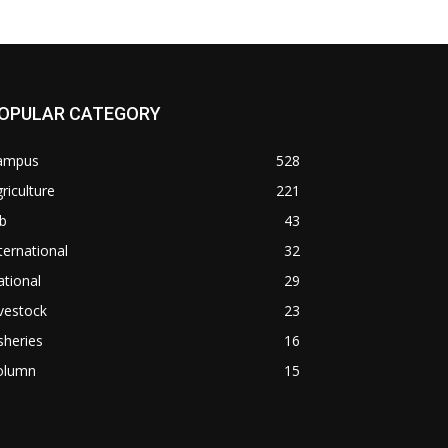
OPULAR CATEGORY
ampus
528
riculture
221
b
43
ternational
32
tional
29
vestock
23
sheries
16
olumn
15