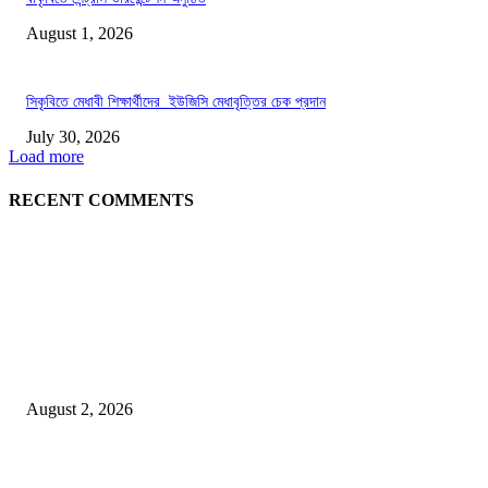
August 1, 2026
সিকৃবিতে মেধাবী শিক্ষার্থীদের ইউজিসি মেধাবৃত্তির চেক প্রদান
July 30, 2026
Load more
RECENT COMMENTS
LATEST NEWS
গাকৃবিতে ইয়াসের ব্যতিক্রমধর্মী উদ্যোগ,পরিচ্ছন্ন ক্যাম্পাস ও শব্দ দূষণ রোধে সচেতনতামূলক কর্ম
পালন
August 2, 2026
বাকৃবির দুই স্কুলের ২২ শিক্ষার্থীকে বৃত্তি প্রদান