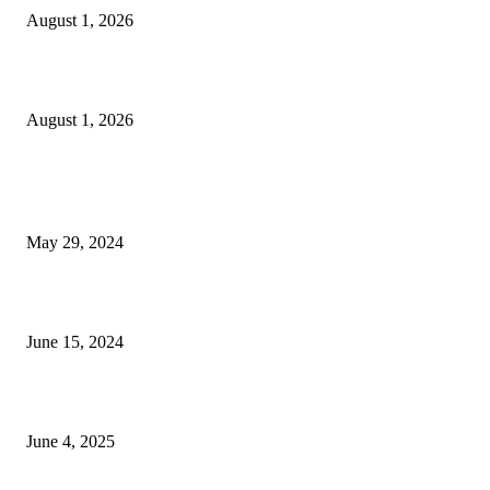
August 1, 2026
বাকৃবিতে সেন্ট্রাল ওরিয়েন্টেশন অনুষ্ঠিত
August 1, 2026
POPULAR NEWS
Workshop on Aus Paddy Cultivation and Production
May 29, 2024
সম্ভাবনাময় কাসাভা (শিমুল) আলু
June 15, 2024
Jobs in Supreme Seed company
June 4, 2025
POPULAR CATEGORY