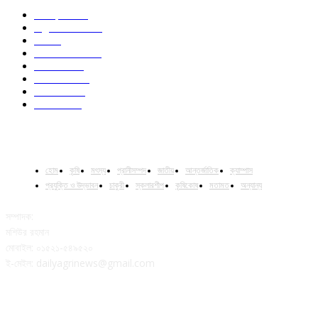
Campus
528
Agriculture
221
Job
43
International
32
National
29
Livestock
23
Fisheries
16
Column
15
হোম
কৃষি
মৎস্য
প্রানীসম্পদ
জাতীয়
আন্তর্জাতিক
ক্যাম্পাস
প্রযুক্তি ও উদ্ভাবন
চাকুরী
স্কলারশীপ
কৃষিকোষ
মতামত
অন্যান্য
সম্পাদক:
মশিউর রহমান
মোবাইল: ০১৫২১-৫৪৯৫২০
ই-মেইল: dailyagrinews@gmail.com