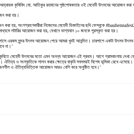
লের আহ্বায়ক কৃষিবিদ মো. আতিকুর রহমানের পৃষ্ঠপোষকতায় ওই মেহেদী উৎসবের আয়োজন করা 
়োজন করা হয়।
োজন করা হয়, অংশগ্রহণকারীরা নিজেদের মেহেদী ডিজাইনের ছবি ফেসবুকে #bauhennafest2
ার মাধ্যমে লটারির আয়োজন করা হয়, যেখানে ভাগ্যবান ১০ জনকে পুরস্কৃত করা হয়।
, ‘ক্যাম্পাসে এরকম সুন্দর উৎসব আয়োজন পেয়ে আমরা খুবই আনন্দিত। চারপাশে একটা উৎসব 
াবে না।’
‘বাকৃবিতে মেহেদী উৎসবের মতো এমন অনন্য আয়োজন এই প্রথম। আগে গ্রামবাংলায় দেখা যেত,
বসেছে। ঐতিহ্য ও সংস্কৃতিকে লালন করার ক্ষেত্রে বাকৃবি সবসময়ই বিশেষ ভূমিকা রেখে এসে
জনশীল ও ঐতিহ্যভিত্তিক আয়োজন আরও বেশি করে অনুষ্ঠিত হবে।’