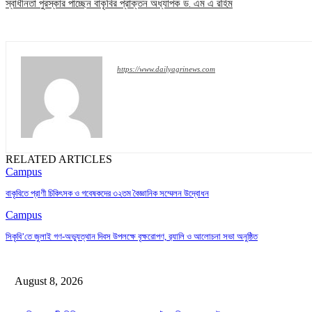
স্বাধীনতা পুরস্কার পাচ্ছেন বাকৃবির প্রাক্তন অধ্যাপক ড. এম এ রহিম
https://www.dailyagrinews.com
RELATED ARTICLES
Campus
বাকৃবিতে প্রাণী চিকিৎসক ও গবেষকদের ৩২তম বৈজ্ঞানিক সম্মেলন উদ্বোধন
Campus
সিকৃবি’তে জুলাই গণ-অভ্যুত্থান দিবস উপলক্ষে বৃক্ষরোপণ, র‍্যালি ও আলোচনা সভা অনুষ্ঠিত
August 8, 2026