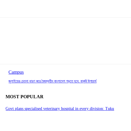
Campus
জুলাইয়ের চেতনা ধারণ করে বৈষম্যহীন বাংলাদেশ গড়তে হবে: বাকৃবি উপাচার্য
MOST POPULAR
Govt plans specialised veterinary hospital in every division: Tuku