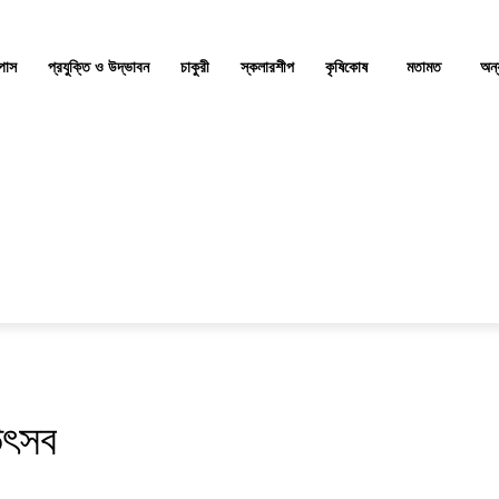
্পাস
প্রযুক্তি ও উদ্ভাবন
চাকুরী
স্কলারশীপ
কৃষিকোষ
মতামত
অন্
উৎসব