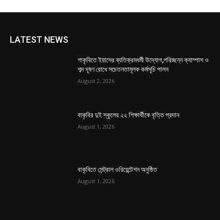
LATEST NEWS
গাকৃবিতে ইয়াসের ব্যতিক্রমধর্মী উদ্যোগ,পরিচ্ছন্ন ক্যাম্পাস ও
শব্দ দূষণ রোধে সচেতনতামূলক কর্মসূচি পালন
August 2, 2026
বাকৃবির দুই স্কুলের ২২ শিক্ষার্থীকে বৃত্তি প্রদান
August 1, 2026
বাকৃবিতে সেন্ট্রাল ওরিয়েন্টেশন অনুষ্ঠিত
August 1, 2026