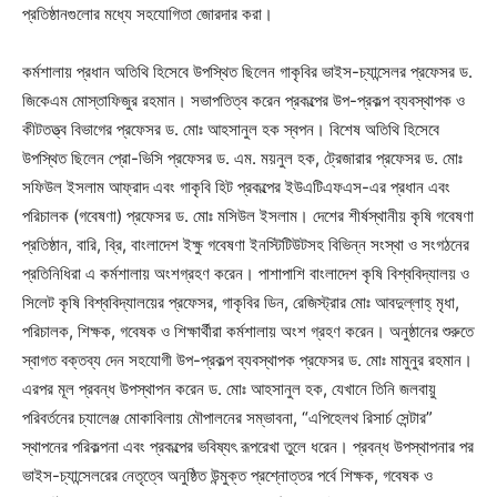
প্রতিষ্ঠানগুলোর মধ্যে সহযোগিতা জোরদার করা।
কর্মশালায় প্রধান অতিথি হিসেবে উপস্থিত ছিলেন গাকৃবির ভাইস-চ্যান্সেলর প্রফেসর ড.
জিকেএম মোস্তাফিজুর রহমান। সভাপতিত্ব করেন প্রকল্পের উপ-প্রকল্প ব্যবস্থাপক ও
কীটতত্ত্ব বিভাগের প্রফেসর ড. মোঃ আহসানুল হক স্বপন। বিশেষ অতিথি হিসেবে
উপস্থিত ছিলেন প্রো-ভিসি প্রফেসর ড. এম. ময়নুল হক, ট্রেজারার প্রফেসর ড. মোঃ
সফিউল ইসলাম আফ্রাদ এবং গাকৃবি হিট প্রকল্পের ইউএটিএফএস-এর প্রধান এবং
পরিচালক (গবেষণা) প্রফেসর ড. মোঃ মসিউল ইসলাম। দেশের শীর্ষস্থানীয় কৃষি গবেষণা
প্রতিষ্ঠান, বারি, ব্রি, বাংলাদেশ ইক্ষু গবেষণা ইনস্টিটিউটসহ বিভিন্ন সংস্থা ও সংগঠনের
প্রতিনিধিরা এ কর্মশালায় অংশগ্রহণ করেন। পাশাপাশি বাংলাদেশ কৃষি বিশ্ববিদ্যালয় ও
সিলেট কৃষি বিশ্ববিদ্যালয়ের প্রফেসর, গাকৃবির ডিন, রেজিস্ট্রার মোঃ আবদুল্লাহ্ মৃধা,
পরিচালক, শিক্ষক, গবেষক ও শিক্ষার্থীরা কর্মশালায় অংশ গ্রহণ করেন। অনুষ্ঠানের শুরুতে
স্বাগত বক্তব্য দেন সহযোগী উপ-প্রকল্প ব্যবস্থাপক প্রফেসর ড. মোঃ মামুনুর রহমান।
এরপর মূল প্রবন্ধ উপস্থাপন করেন ড. মোঃ আহসানুল হক, যেখানে তিনি জলবায়ু
পরিবর্তনের চ্যালেঞ্জ মোকাবিলায় মৌপালনের সম্ভাবনা, “এপিহেলথ রিসার্চ সেন্টার”
স্থাপনের পরিকল্পনা এবং প্রকল্পের ভবিষ্যৎ রূপরেখা তুলে ধরেন। প্রবন্ধ উপস্থাপনার পর
ভাইস-চ্যান্সেলরের নেতৃত্বে অনুষ্ঠিত উন্মুক্ত প্রশ্নোত্তর পর্বে শিক্ষক, গবেষক ও