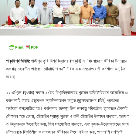
গাকৃবি প্রতিনিধি:
গাজীপুর কৃষি বিশ্ববিদ্যালয় (গাকৃবি) এ “বাংলাদেশে জীবিকা উন্নয়নে
জলবায়ু সহনশীল পরিবেশে মৌমাছি পালন” শীর্ষক এক সময়োপযোগী কর্মশালা অনুষ্ঠিত
হয়েছে।
২২ এপ্রিল (বুধবার) সকাল ১১টায় বিশ্ববিদ্যালয়ের পুরাতন অডিটোরিয়ামে আয়োজিত এ
কর্মশালাটি হায়ার এডুকেশন অ্যাক্সিলারেশন অ্যান্ড ট্রান্সফরমেশন (হিট) প্রকল্পের
অর্থায়নে বাস্তবায়িত হয়। কর্মশালার উদ্দেশ্য ছিল জলবায়ু পরিবর্তনের চ্যালেঞ্জে টেকসই
মৌপালন গড়ে তোলা, মৌমাছির স্বাস্থ্য সুরক্ষা ও রানী মৌমাছির উৎপাদন বাড়ানো, গবেষণা
ও উদ্ভাবনকে উৎসাহিত করা, শিল্প সহযোগিতা বাড়ানো, এবং কৃষক-উদ্যোক্তাদের জন্য
মৌপালনকে স্থিতিশীল ও লাভজনক জীবিকার উৎসে পরিণত করা, পাশাপাশি সংশ্লিষ্ট