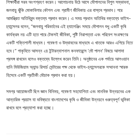
শিক্ষার্থীরা সরব অংশগ্রহণ করেন। আলোচনায় উঠে আসে মৌপালনের বিপুল সম্ভাবনা,
জলবায়ু ঝুঁকি মোকাবিলার কৌশল এবং গ্রামীণ জীবিকায় এর বাস্তব প্রভাব। পরে
আমন্ত্রিত অতিথিবৃন্দ বক্তব্য প্রদান করেন। এ সময় প্রধান অতিথির বক্তব্যে ভাইস-
চ্যান্সেলর বলেন, “জলবায়ু পরিবর্তনের এই চ্যালেঞ্জিং সময়ে মৌপালন শুধু একটি কৃষি
কার্যক্রম নয় এটি হতে পারে টেকসই জীবিকা, পুষ্টি নিরাপত্তা এবং পরিবেশ সংরক্ষণের
একটি শক্তিশালী মাধ্যম। গবেষণা ও উদ্ভাবনের মাধ্যমে এ খাতকে আরও এগিয়ে নিতে
হবে।” গাকৃবিতে আসন্ন ২য় ইন্টারন্যাশনাল কনফারেন্সে ‘মৌ পালন’ বিষয়ে আলাদা
প্রসঙ্গ রাখবেন বলেও বক্তব্যে উল্লেখ করেন তিনি। অনুষ্ঠানের এক পর্যায়ে আলওয়ান
হানি মিউজিয়াম অ্যান্ড রিসার্চ সেন্টারের পক্ষ থেকে ভাইস-চ্যান্সেলরকে সম্মাননা স্মারক
হিসেবে একটি প্রতীকী মৌচাক প্রদান করা হয়।
সমগ্র আয়োজনটি ছিল জ্ঞান বিনিময়, গবেষণা সহযোগিতা এবং মানবিক উন্নয়নের এক
আন্তরিক প্রয়াস যা ভবিষ্যতে বাংলাদেশের কৃষি ও জীবিকা উন্নয়নে গুরুত্বপূর্ণ ভূমিকা
রাখবে বলে প্রত্যাশা করা হচ্ছে।