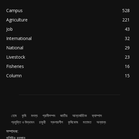
Campus
528
Agriculture
221
Job
43
International
32
National
29
Livestock
23
Fisheries
16
Column
15
হোম
কৃষি
মৎস্য
প্রানীসম্পদ
জাতীয়
আন্তর্জাতিক
ক্যাম্পাস
প্রযুক্তি ও উদ্ভাবন
চাকুরী
স্কলারশীপ
কৃষিকোষ
মতামত
অন্যান্য
সম্পাদক:
মশিউর রহমান