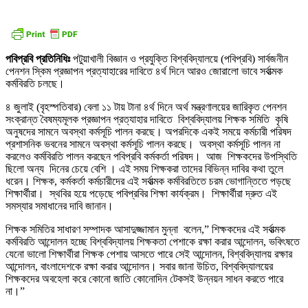
পবিপ্রবি প্রতিনিধিঃ
পটুয়াখালী বিজ্ঞান ও প্রযুক্তি বিশ্ববিদ্যালয়ে (পবিপ্রবি) সার্বজনীন
পেনশন স্কিম প্রজ্ঞাপন প্রত্যাহারের দাবিতে ৪র্থ দিনে আরও জোরালো ভাবে সর্বাত্মক
কর্মবিরতি চলছে।
৪ জুলাই (বৃহস্পতিবার) বেলা ১১ টায় টানা ৪র্থ দিনে অর্থ মন্ত্রণালয়ের জারিকৃত পেনশন
সংক্রান্ত বৈষম্যমূলক প্রজ্ঞাপন প্রত্যাহার দাবিতে বিশ্ববিদ্যালয় শিক্ষক সমিতি কৃষি
অনুষদের সামনে অবস্থা কর্মসূচি পালন করছে। অপরদিকে একই সময়ে কর্মচারী পরিষদ
প্রশাসনিক ভবনের সামনে অবস্থা কর্মসূচি পালন করছে। অবস্থা কর্মসূচি পালন না
করলেও কর্মবিরতি পালন করছেন পবিপ্রবি কর্মকর্তা পরিষদ। আজ শিক্ষকদের উপস্থিতি
ছিলো অন্য দিনের চেয়ে বেশি । এই সময় শিক্ষকরা তাদের বিভিন্ন দাবির কথা তুলে
ধরেন। শিক্ষক, কর্মকর্তা কর্মচারীদের এই সর্বাত্মক কর্মবিরতিতে চরম ভোগান্তিতে পড়ছে
শিক্ষার্থীরা। স্থবির হয়ে পড়েছে পবিপ্রবির শিক্ষা কার্যক্রম। শিক্ষার্থীরা দ্রুত এই
সমস্যার সমাধানের দাবি জানান।
শিক্ষক সমিতির সাধারণ সম্পাদক আসাদুজ্জামান মুন্না বলেন,” শিক্ষকদের এই সর্বাত্মক
কর্মবিরতি আন্দোলন হচ্ছে বিশ্ববিদ্যালয় শিক্ষকতা পেশাকে রক্ষা করার আন্দোলন, ভবিৎষতে
যেনো ভালো শিক্ষার্থীরা শিক্ষক পেশায় আসতে পারে সেই আন্দোলন, বিশ্ববিদ্যালয় রক্ষার
আন্দোলন, বাংলাদেশকে রক্ষা করার আন্দোলন। সবার জানা উচিত, বিশ্ববিদ্যালয়ের
শিক্ষকদের অবহেলা করে কোনো জাতি কোনোদিন টেকসই উন্নয়ন সাধন করতে পারে
না।”