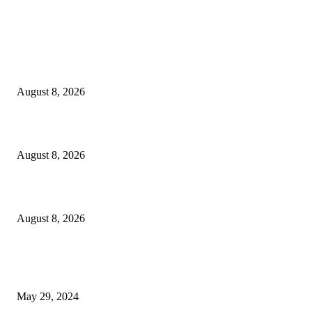
LATEST NEWS
Govt plans specialised veterinary hospital in every division: Tuku
August 8, 2026
বাকৃবিতে প্রাণী চিকিৎসক ও গবেষকদের ৩২তম বৈজ্ঞানিক সম্মেলন উদ্বোধন
August 8, 2026
বিএসভিইআর এর ৩২তম বার্ষিক বৈজ্ঞানিক সম্মেলন ৭ থেকে ৯ আগস্ট
August 8, 2026
POPULAR NEWS
Workshop on Aus Paddy Cultivation and Production
May 29, 2024