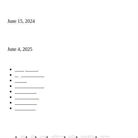
সম্ভাবনাময় কাসাভা (শিমুল) আলু
June 15, 2024
Jobs in Supreme Seed company
June 4, 2025
POPULAR CATEGORY
Campus
531
Agriculture
221
Job
43
International
32
National
29
Livestock
24
Fisheries
16
Column
15
হোম
কৃষি
মৎস্য
প্রানীসম্পদ
জাতীয়
আন্তর্জাতিক
ক্যাম্পাস