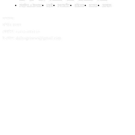
প্রযুক্তি ও উদ্ভাবন
চাকুরী
স্কলারশীপ
কৃষিকোষ
মতামত
অন্যান্য
সম্পাদক:
মশিউর রহমান
মোবাইল: ০১৫২১-৫৪৯৫২০
ই-মেইল: dailyagrinews@gmail.com
FOLLOW US