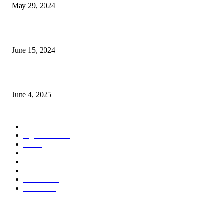
May 29, 2024
সম্ভাবনাময় কাসাভা (শিমুল) আলু
June 15, 2024
Jobs in Supreme Seed company
June 4, 2025
POPULAR CATEGORY
Campus
528
Agriculture
221
Job
43
International
32
National
29
Livestock
23
Fisheries
16
Column
15