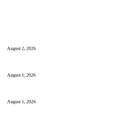
LATEST NEWS
গাকৃবিতে ইয়াসের ব্যতিক্রমধর্মী উদ্যোগ,পরিচ্ছন্ন ক্যাম্পাস ও শব্দ দূষণ রোধে সচেতনতামূলক কর্ম
পালন
August 2, 2026
বাকৃবির দুই স্কুলের ২২ শিক্ষার্থীকে বৃত্তি প্রদান
August 1, 2026
বাকৃবিতে সেন্ট্রাল ওরিয়েন্টেশন অনুষ্ঠিত
August 1, 2026
POPULAR NEWS
Workshop on Aus Paddy Cultivation and Production