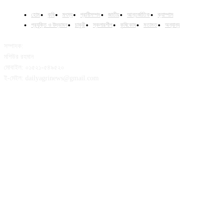
হোম
কৃষি
মৎস্য
প্রানীসম্পদ
জাতীয়
আন্তর্জাতিক
ক্যাম্পাস
প্রযুক্তি ও উদ্ভাবন
চাকুরী
স্কলারশীপ
কৃষিকোষ
মতামত
অন্যান্য
সম্পাদক:
মশিউর রহমান
মোবাইল: ০১৫২১-৫৪৯৫২০
ই-মেইল: dailyagrinews@gmail.com
FOLLOW US