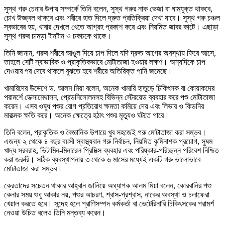
সুস্থ গরু চেনার উপায় সম্পর্কে তিনি বলেন, সুস্থ গরুর নাক ভেজা বা ঘামযুক্ত থাকবে,
চোখ উজ্জ্বল থাকবে এবং শরীরে হাত দিলে দ্রুত প্রতিক্রিয়া দেখা যাবে। সুস্থ গরু চঞ্চল
স্বভাবের হয়, খাবার দেখলে খেতে আগ্রহ প্রকাশ করে এবং নিয়মিত জাবর কাটে। এছাড়া
সুস্থ গরুর চামড়া টানটান ও চকচকে থাকে।
তিনি জানান, গরুর শরীরে আঙুল দিয়ে চাপ দিলে যদি দ্রুত আগের অবস্থায় ফিরে আসে,
তাহলে সেটি স্বাভাবিক ও প্রাকৃতিকভাবে মোটাতাজা হওয়ার লক্ষণ। অন্যদিকে চাপ
দেওয়ার পর দেবে থাকলে বুঝতে হবে শরীরে অতিরিক্ত পানি জমেছে।
খামারিদের উদ্দেশে ড. আলম মিয়া বলেন, অনেক খামারি হাতুড়ে চিকিৎসক বা কোয়াকদের
পরামর্শে ডেক্সামেথাসন, প্রেডনিসোলনসহ বিভিন্ন স্টেরয়েড ব্যবহার করে পশু মোটাতাজা
করেন। এসব ওষুধ পশুর রোগ প্রতিরোধ ক্ষমতা কমিয়ে দেয় এবং লিভার ও কিডনির
মারাত্মক ক্ষতি করে। অনেক ক্ষেত্রে হঠাৎ পশুর মৃত্যুও ঘটতে পারে।
তিনি বলেন, প্রাকৃতিক ও বৈজ্ঞানিক উপায়ে খুব সহজেই গরু মোটাতাজা করা সম্ভব।
এজন্য ২ থেকে ৪ বছর বয়সী স্বাস্থ্যবান গরু নির্বাচন, নিয়মিত কৃমিনাশক প্রয়োগ, সুষম
খাদ্য সরবরাহ, ভিটামিন-মিনারেল প্রিমিক্স ব্যবহার এবং পরিষ্কার-পরিচ্ছন্ন পরিবেশ নিশ্চিত
করা জরুরি। সঠিক ব্যবস্থাপনায় ৩ থেকে ৬ মাসের মধ্যেই একটি গরু ভালোভাবে
মোটাতাজা করা সম্ভব।
ক্রেতাদের সচেতন থাকার আহ্বান জানিয়ে অধ্যাপক আলম মিয়া বলেন, কোরবানির পশু
কেনার সময় শুধু আকার নয়, পশুর আচরণ, শ্বাস-প্রশ্বাস, নাকের অবস্থা ও চলাফেরা
খেয়াল করতে হবে। সন্দেহ হলে প্রাণিসম্পদ কর্মকর্তা বা ভেটেরিনারি চিকিৎসকের পরামর্শ
নেওয়া উচিত বলেও তিনি মন্তব্য করেন।