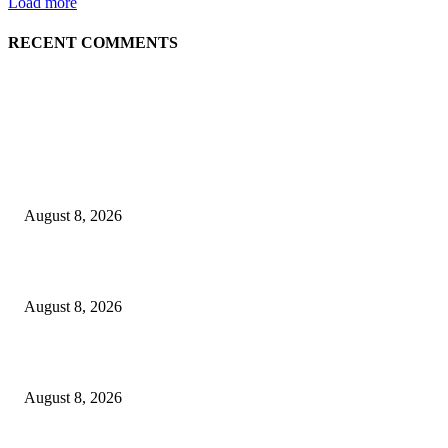
Load more
RECENT COMMENTS
LATEST NEWS
Govt plans specialised veterinary hospital in every division: Tuku
August 8, 2026
বাকৃবিতে প্রাণী চিকিৎসক ও গবেষকদের ৩২তম বৈজ্ঞানিক সম্মেলন উদ্বোধন
August 8, 2026
বিএসভিইআর এর ৩২তম বার্ষিক বৈজ্ঞানিক সম্মেলন ৭ থেকে ৯ আগস্ট
August 8, 2026
POPULAR NEWS