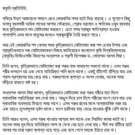
বাকৃবি প্রতিনিধি:
পবিত্র ঈদুল আজহাকে সামনে রেখে কোরবানির পশুর হাটে ভিড় বাড়ছে। এ সুযোগে কিছু
অসাধু ব্যবসায়ী অধিক লাভের আশায় স্টেরয়েড, গ্রোথ হরমোন ও ক্ষতিকর ওষুধ ব্যবহার
করে কৃত্রিমভাবে পশু মোটাতাজা করছেন। এতে পশুর স্বাস্থ্য ক্ষতিগ্রস্ত হওয়ার
পাশাপাশি এসব মাংস মানুষের জন্যও স্বাস্থ্যঝুঁকি তৈরি করতে পারে।
আর এই কোরবানির পশু কেনার সময় কৃত্রিমভাবে মোটাতাজা করা পশু চেনার উপায় এবং
প্রাকৃতিকভাবে গরু মোটাতাজাকরণ বিষয়ে জানিয়েছেন বাংলাদেশ কৃষি বিশ্ববিদ্যালয়ের
(বাকৃবি) ফিজিওলজি বিভাগের অধ্যাপক ও প্রাণী বিশেষজ্ঞ ড. মোহাম্মদ আলম মিয়া।
তিনি বলেন, কৃত্রিমভাবে মোটাতাজা করা গরুর নাক সাধারণত শুকনো থাকে। এসব গরুর
শরীর থলথলে হয় এবং দেহে অতিরিক্ত পানি জমে থাকে। একটু হাঁটলেই হাঁপিয়ে যায় এবং
শ্বাস-প্রশ্বাসের হার বেড়ে যায়। গরুগুলোকে ক্লান্ত ও অলস দেখায়, অনেক সময়
দাঁড়িয়ে থাকতে কষ্ট হয়।
অধ্যাপক আলম মিয়া জানান, কৃত্রিমভাবে মোটাতাজা করা গরুর শরীরে হাত দিলে
স্বাভাবিক প্রতিক্রিয়া কম দেখা যায়। আঙুল দিয়ে চাপ দিলে শরীরের অংশ দেবে যায় এবং
স্বাভাবিক অবস্থায় ফিরতে সময় লাগে। এসব গরুর রানের মাংস অস্বাভাবিক নরম হয়
এবং হাড়ও তুলনামূলক দুর্বল থাকে। ফলে দুর্ঘটনায় হাড় ভেঙে যাওয়ার ঝুঁকি বেশি থাকে।
তিনি আরও বলেন, এসব গরুর খাওয়ার আগ্রহ কম থাকে এবং নিয়মিত জাবর কাটে না।
অনেক সময় মুখ দিয়ে অতিরিক্ত লালা বা ফেনা বের হতে দেখা যায়। দীর্ঘ পথ হাঁটিয়ে হাটে
আনার পর তারা দ্রুত ক্লান্ত হয়ে পড়ে এবং বসে গেলে সহজে উঠতে চায় না।