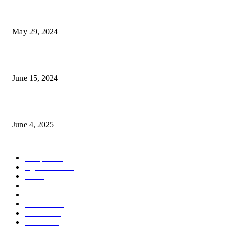
Workshop on Aus Paddy Cultivation and Production
May 29, 2024
সম্ভাবনাময় কাসাভা (শিমুল) আলু
June 15, 2024
Jobs in Supreme Seed company
June 4, 2025
POPULAR CATEGORY
Campus
531
Agriculture
221
Job
43
International
32
National
29
Livestock
24
Fisheries
16
Column
15