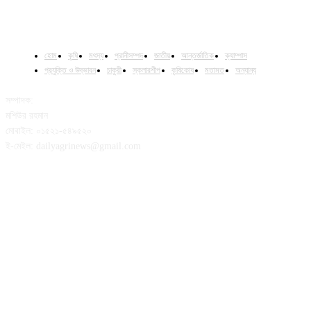
হোম
কৃষি
মৎস্য
প্রানীসম্পদ
জাতীয়
আন্তর্জাতিক
ক্যাম্পাস
প্রযুক্তি ও উদ্ভাবন
চাকুরী
স্কলারশীপ
কৃষিকোষ
মতামত
অন্যান্য
সম্পাদক:
মশিউর রহমান
মোবাইল: ০১৫২১-৫৪৯৫২০
ই-মেইল: dailyagrinews@gmail.com
FOLLOW US