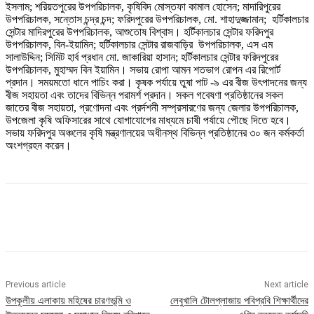
ইসলাম; শরিয়তপুরের উপপরিচালক, কৃষিবিদ মোস্তফা কামাল হোসেন; মাদারিপুরের
উপপরিচালক, সন্তোস চন্দ্র চন্দ; ফরিদপুরের উপপরিচালক, মো. শাহাদুজ্জামান; হর্টিকালচার
সেন্টার মাদিরপুরের উপপরিচালক, আশুতোষ বিশ্বাস। হর্টিকালচার সেন্টার ফরিদপুর
উপপরিচালক, বিন-ইয়ামিন; হর্টিকালচার সেন্টার রাজবাড়ির উপপরিচালক, এস এম
সালাউদ্দিন; সিমিট হার্ব প্রধান মো. জাকারিয়া হাসান; হর্টিকালচার সেন্টার ফরিদপুরের
উপপরিচালক, মুহাম্মদ বিন ইয়ামিন। সভায় রোপা আমন শতভাগ রোপন এর রিপোর্ট
প্রদান। সময়মতো ধানে পাচিং করা। কৃষক পর্যায়ে তুষা পাট -৯ এর বীজ উৎপাদনের জন্য
বীজ সহায়তা এবং তাদের বিভিন্ন পরামর্শ প্রদান। সকল গবেষণা প্রতিষ্ঠানের সকল
জাতের বীজ সহায়তা, প্রণোদনা এবং প্রর্দশনী সম্প্রসারণের জন্য জেলার উপপরিচালক,
উপজেলা কৃষি অফিসারের সাথে যোগাযোগের মাধ্যমে চাষী পর্যায়ে পৌছে দিতে হবে।
সভায় ফরিদপুর অঞ্চলের কৃষি মন্ত্রণালয়ের অধীনস্থ বিভিন্ন প্রতিষ্ঠানের ৩০ জন কর্মকর্তা
অংশগ্রহন করেন।
Previous article
Next article
উপকূলীয় এলাকায় মহিষের চারণভূমি ও
লেবুখালি টোলপ্লাজায় পবিপ্রবি শিক্ষার্থীদের