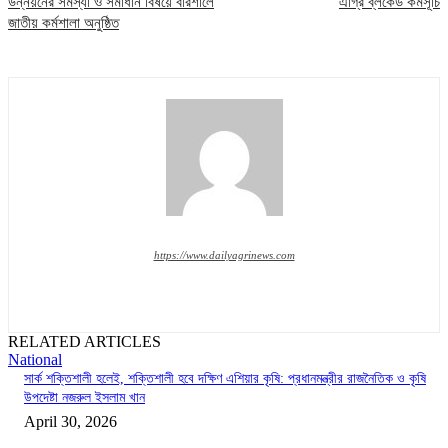
উন্নয়নের সমস্যা ও সমাধান বিষয়ে বরিশালে
এগ্রি ব্লকেড কর্মসূচি
জাতীয় কর্মশালা অনুষ্ঠিত
https://www.dailyagrinews.com
RELATED ARTICLES
National
সার্ক শক্তিশালী হলেই, শক্তিশালী হবে দক্ষিণ এশিয়ার কৃষি: প্রধানমন্ত্রীর রাজনৈতিক ও কৃষি
উপদেষ্টা নজরুল ইসলাম খান
April 30, 2026