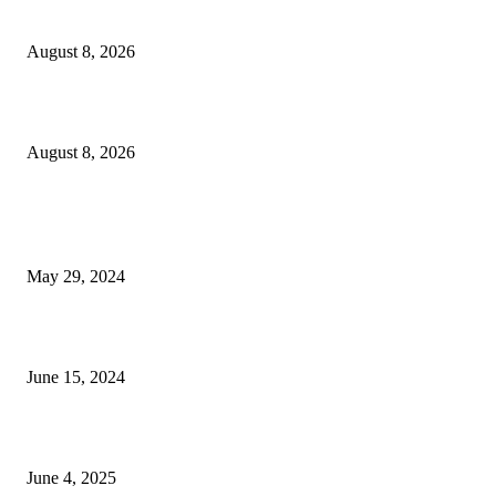
বাকৃবিতে প্রাণী চিকিৎসক ও গবেষকদের ৩২তম বৈজ্ঞানিক সম্মেলন উদ্বোধন
August 8, 2026
বিএসভিইআর এর ৩২তম বার্ষিক বৈজ্ঞানিক সম্মেলন ৭ থেকে ৯ আগস্ট
August 8, 2026
POPULAR NEWS
Workshop on Aus Paddy Cultivation and Production
May 29, 2024
সম্ভাবনাময় কাসাভা (শিমুল) আলু
June 15, 2024
Jobs in Supreme Seed company
June 4, 2025