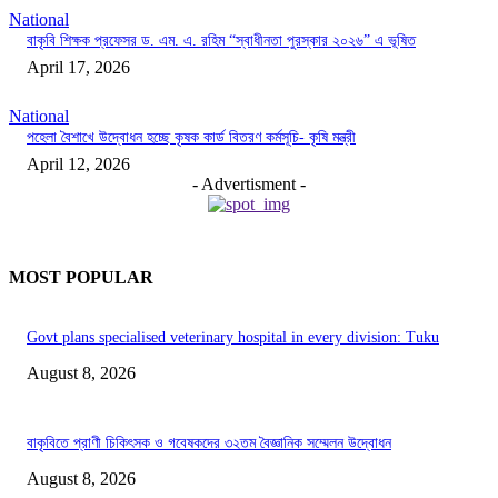
National
বাকৃবি শিক্ষক প্রফেসর ড. এম. এ. রহিম “স্বাধীনতা পুরস্কার ২০২৬” এ ভূষিত
April 17, 2026
National
পহেলা বৈশাখে উদ্বোধন হচ্ছে কৃষক কার্ড বিতরণ কর্মসূচি- কৃষি মন্ত্রী
April 12, 2026
- Advertisment -
MOST POPULAR
Govt plans specialised veterinary hospital in every division: Tuku
August 8, 2026
বাকৃবিতে প্রাণী চিকিৎসক ও গবেষকদের ৩২তম বৈজ্ঞানিক সম্মেলন উদ্বোধন
August 8, 2026