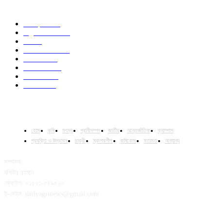
POPULAR CATEGORY
Campus
531
Agriculture
221
Job
43
International
32
National
29
Livestock
24
Fisheries
16
Column
15
হোম
কৃষি
মৎস্য
প্রানীসম্পদ
জাতীয়
আন্তর্জাতিক
ক্যাম্পাস
প্রযুক্তি ও উদ্ভাবন
চাকুরী
স্কলারশীপ
কৃষিকোষ
মতামত
অন্যান্য
সম্পাদক:
মশিউর রহমান
মোবাইল: ০১৫২১-৫৪৯৫২০
ই-মেইল: dailyagrinews@gmail.com