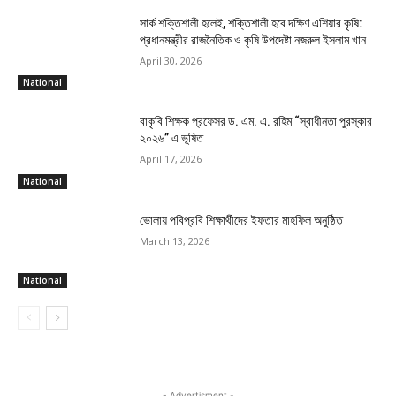
সার্ক শক্তিশালী হলেই, শক্তিশালী হবে দক্ষিণ এশিয়ার কৃষি:
প্রধানমন্ত্রীর রাজনৈতিক ও কৃষি উপদেষ্টা নজরুল ইসলাম খান
April 30, 2026
National
বাকৃবি শিক্ষক প্রফেসর ড. এম. এ. রহিম “স্বাধীনতা পুরস্কার
২০২৬” এ ভূষিত
April 17, 2026
National
ভোলায় পবিপ্রবি শিক্ষার্থীদের ইফতার মাহফিল অনুষ্ঠিত
March 13, 2026
National
- Advertisment -