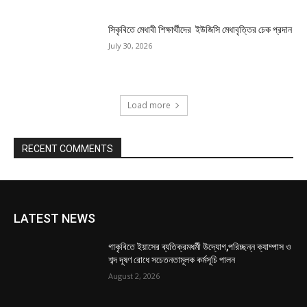
সিকৃবিতে মেধাবী শিক্ষার্থীদের ইউজিসি মেধাবৃত্তির চেক প্রদান
July 30, 2026
Load more
RECENT COMMENTS
LATEST NEWS
গাকৃবিতে ইয়াসের ব্যতিক্রমধর্মী উদ্যোগ,পরিচ্ছন্ন ক্যাম্পাস ও
শব্দ দূষণ রোধে সচেতনতামূলক কর্মসূচি পালন
August 2, 2026