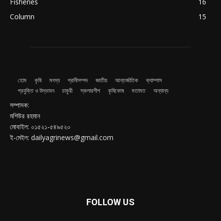
Fisheries
16
Column
15
হোম
কৃষি
মৎস্য
প্রানীসম্পদ
জাতীয়
আন্তর্জাতিক
ক্যাম্পাস
প্রযুক্তি ও উদ্ভাবন
চাকুরী
স্কলারশীপ
কৃষিকোষ
মতামত
অন্যান্য
সম্পাদক:
মশিউর রহমান
মোবাইল: ০১৫২১-৫৪৯৫২০
ই-মেইল: dailyagrinews@gmail.com
FOLLOW US