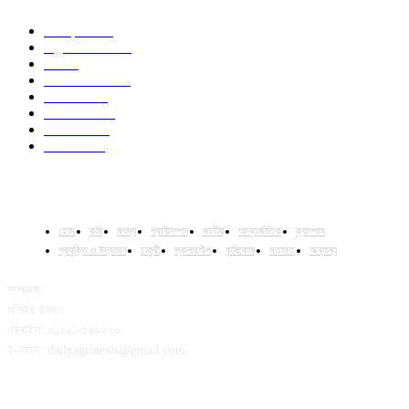
Campus
531
Agriculture
221
Job
43
International
32
National
29
Livestock
24
Fisheries
16
Column
15
হোম
কৃষি
মৎস্য
প্রানীসম্পদ
জাতীয়
আন্তর্জাতিক
ক্যাম্পাস
প্রযুক্তি ও উদ্ভাবন
চাকুরী
স্কলারশীপ
কৃষিকোষ
মতামত
অন্যান্য
সম্পাদক:
মশিউর রহমান
মোবাইল: ০১৫২১-৫৪৯৫২০
ই-মেইল: dailyagrinews@gmail.com