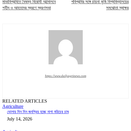
মাভাবিপ্রবিতে বৈষম্য বিরোধী আন্দোলনে
পবিপ্রবির সঙ্গে চায়না কৃষি বিশ্ববিদ্যালয়ের
শহীদ ও আহতদের স্বরণে স্বরণসভা
সমঝোতা স্বাক্ষর
https://www.dailyagrinews.com
RELATED ARTICLES
Agriculture
ভোলায় দিন দিন জনপ্রিয় হচ্ছে নাগা মরিচের চাষ
July 14, 2026