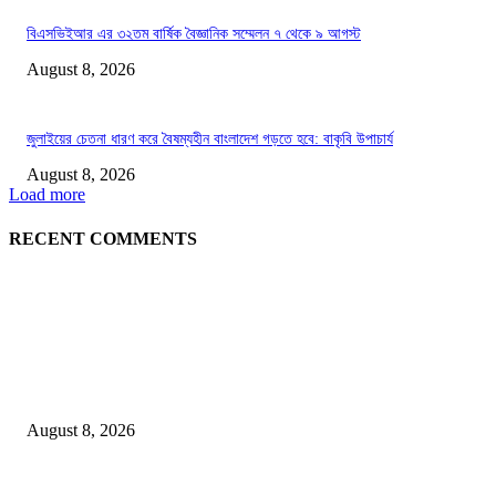
বিএসভিইআর এর ৩২তম বার্ষিক বৈজ্ঞানিক সম্মেলন ৭ থেকে ৯ আগস্ট
August 8, 2026
জুলাইয়ের চেতনা ধারণ করে বৈষম্যহীন বাংলাদেশ গড়তে হবে: বাকৃবি উপাচার্য
August 8, 2026
Load more
RECENT COMMENTS
LATEST NEWS
Govt plans specialised veterinary hospital in every division: Tuku
August 8, 2026
বাকৃবিতে প্রাণী চিকিৎসক ও গবেষকদের ৩২তম বৈজ্ঞানিক সম্মেলন উদ্বোধন