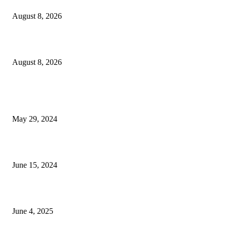
August 8, 2026
বিএসভিইআর এর ৩২তম বার্ষিক বৈজ্ঞানিক সম্মেলন ৭ থেকে ৯ আগস্ট
August 8, 2026
POPULAR NEWS
Workshop on Aus Paddy Cultivation and Production
May 29, 2024
সম্ভাবনাময় কাসাভা (শিমুল) আলু
June 15, 2024
Jobs in Supreme Seed company
June 4, 2025
POPULAR CATEGORY