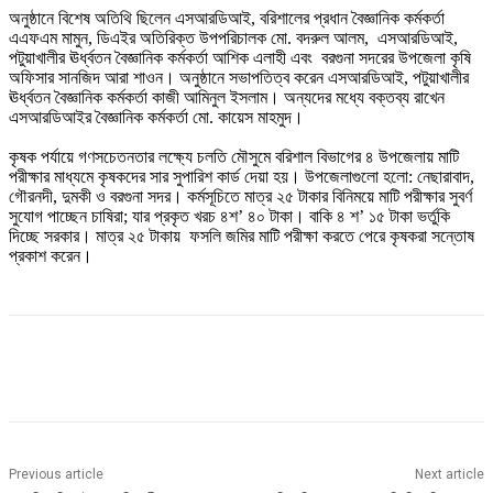
অনুষ্ঠানে বিশেষ অতিথি ছিলেন এসআরডিআই, বরিশালের প্রধান বৈজ্ঞানিক কর্মকর্তা
এএফএম মামুন, ডিএইর অতিরিক্ত উপপরিচালক মো. বদরুল আলম, এসআরডিআই,
পটুয়াখালীর ঊর্ধ্বতন বৈজ্ঞানিক কর্মকর্তা আশিক এলাহী এবং বরগুনা সদরের উপজেলা কৃষি
অফিসার সানজিদ আরা শাওন। অনুষ্ঠানে সভাপতিত্ব করেন এসআরডিআই, পটুয়াখালীর
ঊর্ধ্বতন বৈজ্ঞানিক কর্মকর্তা কাজী আমিনুল ইসলাম। অন্যদের মধ্যে বক্তব্য রাখেন
এসআরডিআইর বৈজ্ঞানিক কর্মকর্তা মো. কায়েস মাহমুদ।
কৃষক পর্যায়ে গণসচেতনতার লক্ষ্যে চলতি মৌসুমে বরিশাল বিভাগের ৪ উপজেলায় মাটি
পরীক্ষার মাধ্যমে কৃষকদের সার সুপারিশ কার্ড দেয়া হয়। উপজেলাগুলো হলো: নেছারাবাদ,
গৌরনদী, দুমকী ও বরগুনা সদর। কর্মসূচিতে মাত্র ২৫ টাকার বিনিময়ে মাটি পরীক্ষার সুবর্ণ
সুযোগ পাচ্ছেন চাষিরা; যার প্রকৃত খরচ ৪শ’ ৪০ টাকা। বাকি ৪ শ’ ১৫ টাকা ভর্তুকি
দিচ্ছে সরকার। মাত্র ২৫ টাকায় ফসলি জমির মাটি পরীক্ষা করতে পেরে কৃষকরা সন্তোষ
প্রকাশ করেন।
Previous article
Next article