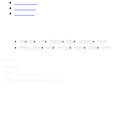
Livestock
23
Fisheries
16
Column
15
হোম
কৃষি
মৎস্য
প্রানীসম্পদ
জাতীয়
আন্তর্জাতিক
ক্যাম্পাস
প্রযুক্তি ও উদ্ভাবন
চাকুরী
স্কলারশীপ
কৃষিকোষ
মতামত
অন্যান্য
সম্পাদক:
মশিউর রহমান
মোবাইল: ০১৫২১-৫৪৯৫২০
ই-মেইল: dailyagrinews@gmail.com
FOLLOW US