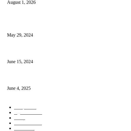
August 1, 2026
POPULAR NEWS
Workshop on Aus Paddy Cultivation and Production
May 29, 2024
সম্ভাবনাময় কাসাভা (শিমুল) আলু
June 15, 2024
Jobs in Supreme Seed company
June 4, 2025
POPULAR CATEGORY
Campus
528
Agriculture
221
Job
43
International
32
National
29