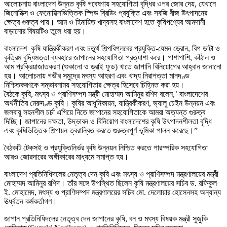
আলোচনায় বাংলাদেশ উন্নত কৃষি গবেষণায় সহযোগিতা বৃদ্ধির ওপর জোর দেয়, যেখানে
জিনোমিক্স ও ফেনোমিক্সভিত্তিক স্পিড ব্রিডিং প্রযুক্তি এবং সবজি বীজ উৎপাদনের
ক্ষেত্র গুরুত্ব পায়। আম ও হিমায়িত খাদ্যসহ বাংলাদেশ হতে কৃষিপণ্যের আমদানী
বাড়ানোর বিষয়টিও তুলে ধরা হয়।
বাংলাদেশ কৃষি যান্ত্রিকীকরণ এবং চতুর্থ শিল্পবিপ্লবের প্রযুক্তি-যেমন ড্রোন, বিগ ডাটা ও
কৃত্রিম বুদ্ধিমত্তা ব্যবহারে জাপানের সহযোগিতা প্রত্যাশা করে। পাশাপাশি, কাঁঠাল ও
আম প্রক্রিয়াজাতকরণ (শুকানো ও ড্রাই ফুড) খাতে জাপানি বিনিয়োগের আহ্বান জানানো
হয়। আলোচনায় গভীর সমুদ্রে মৎস্য আহরণ এবং খাদ্য নিরাপত্তা মানদণ্ড
নিশ্চিতকরণকে সম্ভাবনাময় সহযোগিতার ক্ষেত্র হিসেবে চিহ্নিত করা হয়।
বৈঠকে কৃষি, মৎস্য ও প্রাণিসম্পদ মন্ত্রী মোহাম্মদ আমিনুর রশিদ বলেন,’ বাংলাদেশের
অর্থনীতির মেরুদণ্ড কৃষি। কৃষির আধুনিকায়ন, যান্ত্রিকীকরণ, ভ্যালু চেইন উন্নয়ন এবং
জলবায়ু সহনশীল চর্চা এগিয়ে নিতে জাপানের সহযোগিতাকে আমরা অত্যন্ত গুরুত্ব
দিচ্ছি। জাপানের দক্ষতা, উদ্ভাবন ও বিনিয়োগ বাংলাদেশের কৃষি উৎপাদনশীলতা বৃদ্ধি
এবং কৃষিভিত্তিক শিল্পায়ন ত্বরান্বিত করতে গুরুত্বপূর্ণ ভূমিকা পালন করেছে।”
বৈঠকটি টেকসই ও প্রযুক্তিনির্ভর কৃষি উন্নয়ন নিশ্চিত করতে পারস্পরিক সহযোগিতা
আরও জোরদারের অঙ্গীকারের মাধ্যমে সমাপ্ত হয়।
বাংলাদেশ প্রতিনিধিদলের নেতৃত্ব দেন কৃষি এবং মৎস্য ও প্রাণিসম্পদ মন্ত্রণালয়ের মন্ত্রী
মোহাম্মদ আমিনুর রশিদ। তাঁর সঙ্গে উপস্থিত ছিলেন কৃষি মন্ত্রণালয়ের সচিব ড. রফিকুল
ই. মোহামেদ, মৎস্য ও প্রাণিসম্পদ মন্ত্রণালয়ের সচিব মো. দেলোয়ার হোসেনসহ অন্যান্য
ঊর্ধ্বতন কর্মকর্তাগণ।
জাপান প্রতিনিধিদলের নেতৃত্ব দেন জাপানের কৃষি, বন ও মৎস্য বিষয়ক মন্ত্রী সুজুকি