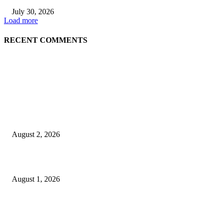
July 30, 2026
Load more
RECENT COMMENTS
LATEST NEWS
গাকৃবিতে ইয়াসের ব্যতিক্রমধর্মী উদ্যোগ,পরিচ্ছন্ন ক্যাম্পাস ও শব্দ দূষণ রোধে সচেতনতামূলক কর্ম
পালন
August 2, 2026
বাকৃবির দুই স্কুলের ২২ শিক্ষার্থীকে বৃত্তি প্রদান
August 1, 2026
বাকৃবিতে সেন্ট্রাল ওরিয়েন্টেশন অনুষ্ঠিত