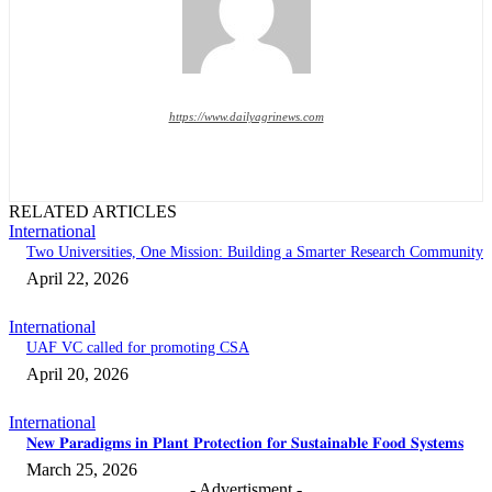
https://www.dailyagrinews.com
RELATED ARTICLES
International
Two Universities, One Mission: Building a Smarter Research Community
April 22, 2026
International
UAF VC called for promoting CSA
April 20, 2026
International
𝐍𝐞𝐰 𝐏𝐚𝐫𝐚𝐝𝐢𝐠𝐦𝐬 𝐢𝐧 𝐏𝐥𝐚𝐧𝐭 𝐏𝐫𝐨𝐭𝐞𝐜𝐭𝐢𝐨𝐧 𝐟𝐨𝐫 𝐒𝐮𝐬𝐭𝐚𝐢𝐧𝐚𝐛𝐥𝐞 𝐅𝐨𝐨𝐝 𝐒𝐲𝐬𝐭𝐞𝐦𝐬
March 25, 2026
- Advertisment -