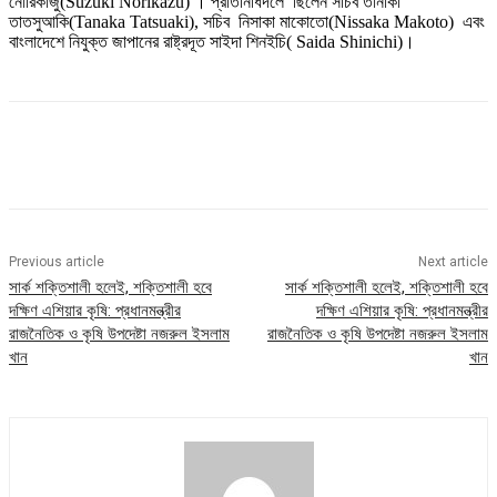
নোরিকাজু(Suzuki Norikazu) । প্রতিনিধিদলে ছিলেন সচিব তানাকা
তাতসুআকি(Tanaka Tatsuaki), সচিব নিসাকা মাকোতো(Nissaka Makoto) এবং
বাংলাদেশে নিযুক্ত জাপানের রাষ্ট্রদূত সাইদা শিনইচি( Saida Shinichi)।
Previous article
Next article
সার্ক শক্তিশালী হলেই, শক্তিশালী হবে
সার্ক শক্তিশালী হলেই, শক্তিশালী হবে
দক্ষিণ এশিয়ার কৃষি: প্রধানমন্ত্রীর
দক্ষিণ এশিয়ার কৃষি: প্রধানমন্ত্রীর
রাজনৈতিক ও কৃষি উপদেষ্টা নজরুল ইসলাম
রাজনৈতিক ও কৃষি উপদেষ্টা নজরুল ইসলাম
খান
খান