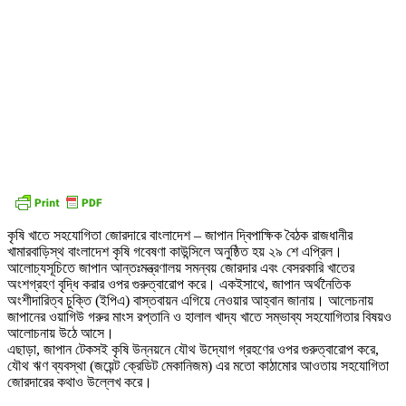
কৃষি খাতে সহযোগিতা জোরদারে বাংলাদেশ – জাপান দ্বিপাক্ষিক বৈঠক রাজধানীর
খামারবাড়িস্থ বাংলাদেশ কৃষি গবেষণা কাউন্সিলে অনুষ্ঠিত হয় ২৯ শে এপ্রিল।
আলোচ্যসূচিতে জাপান আন্তঃমন্ত্রণালয় সমন্বয় জোরদার এবং বেসরকারি খাতের
অংশগ্রহণ বৃদ্ধি করার ওপর গুরুত্বারোপ করে। একইসাথে, জাপান অর্থনৈতিক
অংশীদারিত্ব চুক্তি (ইপিএ) বাস্তবায়ন এগিয়ে নেওয়ার আহ্বান জানায়। আলেচনায়
জাপানের ওয়াগিউ গরুর মাংস রপ্তানি ও হালাল খাদ্য খাতে সম্ভাব্য সহযোগিতার বিষয়ও
আলোচনায় উঠে আসে।
এছাড়া, জাপান টেকসই কৃষি উন্নয়নে যৌথ উদ্যোগ গ্রহণের ওপর গুরুত্বারোপ করে,
যৌথ ঋণ ব্যবস্থা (জয়েন্ট ক্রেডিট মেকানিজম) এর মতো কাঠামোর আওতায় সহযোগিতা
জোরদারের কথাও উল্লেখ করে।