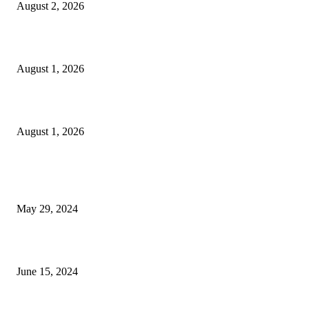
August 2, 2026
বাকৃবির দুই স্কুলের ২২ শিক্ষার্থীকে বৃত্তি প্রদান
August 1, 2026
বাকৃবিতে সেন্ট্রাল ওরিয়েন্টেশন অনুষ্ঠিত
August 1, 2026
POPULAR NEWS
Workshop on Aus Paddy Cultivation and Production
May 29, 2024
সম্ভাবনাময় কাসাভা (শিমুল) আলু
June 15, 2024