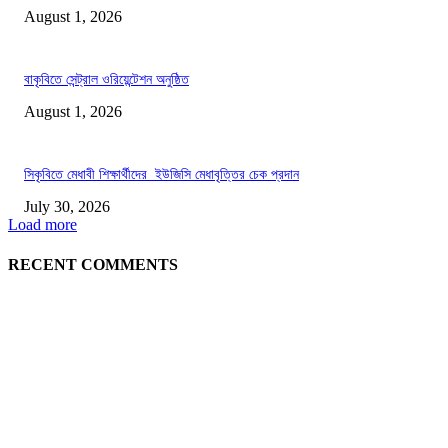
August 1, 2026
বাকৃবিতে সেন্ট্রাল ওরিয়েন্টেশন অনুষ্ঠিত
August 1, 2026
সিকৃবিতে মেধাবী শিক্ষার্থীদের ইউজিসি মেধাবৃত্তির চেক প্রদান
July 30, 2026
Load more
RECENT COMMENTS
LATEST NEWS
গাকৃবিতে ইয়াসের ব্যতিক্রমধর্মী উদ্যোগ,পরিচ্ছন্ন ক্যাম্পাস ও শব্দ দূষণ রোধে সচেতনতামূলক কর্ম
পালন