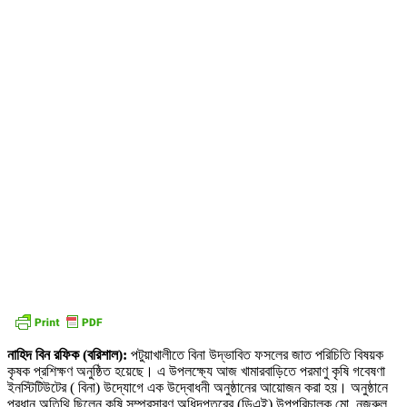
নাহিদ বিন রফিক (বরিশাল):
পটুয়াখালীতে বিনা উদ্ভাবিত ফসলের জাত পরিচিতি বিষয়ক
কৃষক প্রশিক্ষণ অনুষ্ঠিত হয়েছে। এ উপলক্ষ্যে আজ খামারবাড়িতে পরমাণু কৃষি গবেষণা
ইনস্টিটিউটের ( বিনা) উদ্যোগে এক উদ্বোধনী অনুষ্ঠানের আয়োজন করা হয়। অনুষ্ঠানে
প্রধান অতিথি ছিলেন কৃষি সম্প্রসারণ অধিদপ্তরের (ডিএই) উপপরিচালক মো. নজরুল