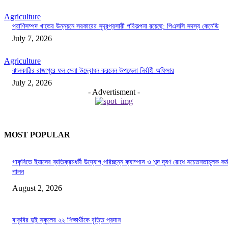
Agriculture
প্রাণিসম্পদ খাতের উন্নয়নে সরকারের সুদূরপ্রসারী পরিকল্পনা রয়েছে: পিএসসি সদস্য কেনেডি
July 7, 2026
Agriculture
ঝালকাঠির রাজাপুরে ফল মেলা উদ্বোধন করলেন উপজেলা নির্বাহী অফিসার
July 2, 2026
- Advertisment -
MOST POPULAR
গাকৃবিতে ইয়াসের ব্যতিক্রমধর্মী উদ্যোগ,পরিচ্ছন্ন ক্যাম্পাস ও শব্দ দূষণ রোধে সচেতনতামূলক কর্ম
পালন
August 2, 2026
বাকৃবির দুই স্কুলের ২২ শিক্ষার্থীকে বৃত্তি প্রদান