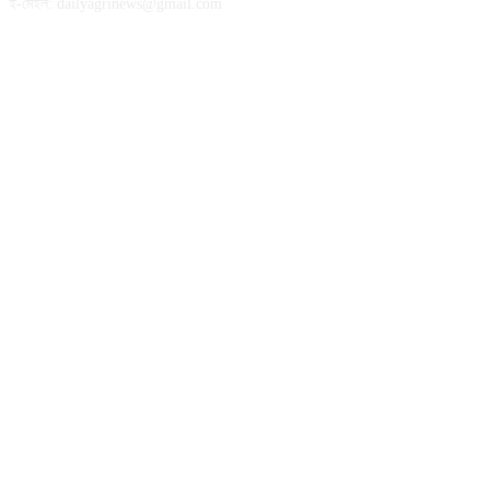
ই-মেইল: dailyagrinews@gmail.com
FOLLOW US