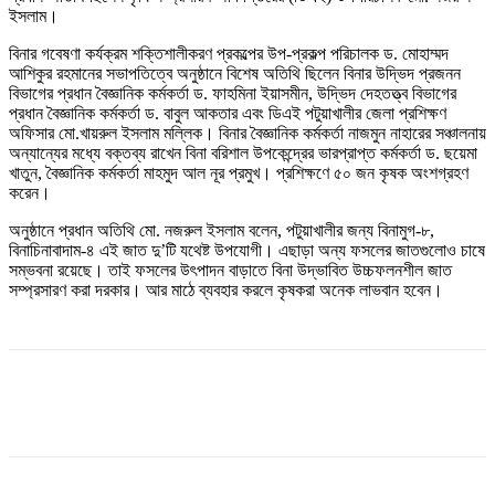
ইসলাম।
বিনার গবেষণা কর্যক্রম শক্তিশালীকরণ প্রকল্পের উপ-প্রকল্প পরিচালক ড. মোহাম্মদ
আশিকুর রহমানের সভাপতিত্বে অনুষ্ঠানে বিশেষ অতিথি ছিলেন বিনার উদ্ভিদ প্রজনন
বিভাগের প্রধান বৈজ্ঞানিক কর্মকর্তা ড. ফাহমিনা ইয়াসমীন, উদ্ভিদ দেহতত্ত্ব বিভাগের
প্রধান বৈজ্ঞানিক কর্মকর্তা ড. বাবুল আকতার এবং ডিএই পটুয়াখালীর জেলা প্রশিক্ষণ
অফিসার মো.খায়রুল ইসলাম মল্লিক। বিনার বৈজ্ঞানিক কর্মকর্তা নাজমুন নাহারের সঞ্চালনায়
অন্যান্যের মধ্যে বক্তব্য রাখেন বিনা বরিশাল উপকেন্দ্রের ভারপ্রাপ্ত কর্মকর্তা ড. ছয়েমা
খাতুন, বৈজ্ঞানিক কর্মকর্তা মাহমুদ আল নূর প্রমুখ। প্রশিক্ষণে ৫০ জন কৃষক অংশগ্রহণ
করেন।
অনুষ্ঠানে প্রধান অতিথি মো. নজরুল ইসলাম বলেন, পটুয়াখালীর জন্য বিনামুগ-৮,
বিনাচিনাবাদাম-৪ এই জাত দু’টি যথেষ্ট উপযোগী। এছাড়া অন্য ফসলের জাতগুলোও চাষে
সম্ভবনা রয়েছে। তাই ফসলের উৎপাদন বাড়াতে বিনা উদ্ভাবিত উচ্চফলনশীল জাত
সম্প্রসারণ করা দরকার। আর মাঠে ব্যবহার করলে কৃষকরা অনেক লাভবান হবেন।