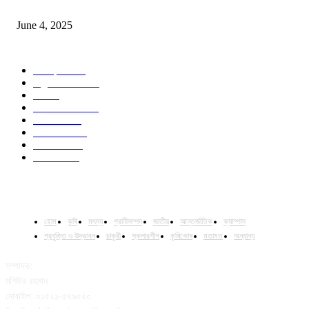
Jobs in Supreme Seed company
June 4, 2025
POPULAR CATEGORY
Campus
528
Agriculture
221
Job
43
International
32
National
29
Livestock
23
Fisheries
16
Column
15
হোম
কৃষি
মৎস্য
প্রানীসম্পদ
জাতীয়
আন্তর্জাতিক
ক্যাম্পাস
প্রযুক্তি ও উদ্ভাবন
চাকুরী
স্কলারশীপ
কৃষিকোষ
মতামত
অন্যান্য
সম্পাদক:
মশিউর রহমান
মোবাইল: ০১৫২১-৫৪৯৫২০