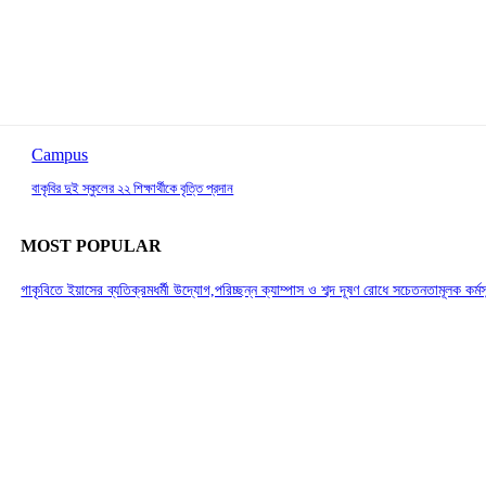
Campus
বাকৃবির দুই স্কুলের ২২ শিক্ষার্থীকে বৃত্তি প্রদান
MOST POPULAR
গাকৃবিতে ইয়াসের ব্যতিক্রমধর্মী উদ্যোগ,পরিচ্ছন্ন ক্যাম্পাস ও শব্দ দূষণ রোধে সচেতনতামূলক কর্ম