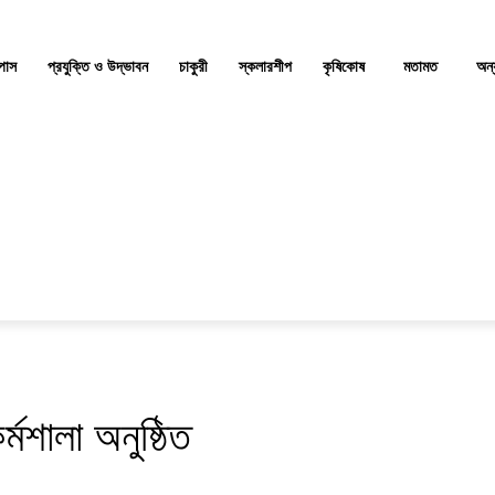
্পাস
প্রযুক্তি ও উদ্ভাবন
চাকুরী
স্কলারশীপ
কৃষিকোষ
মতামত
অন্
র্মশালা অনুষ্ঠিত