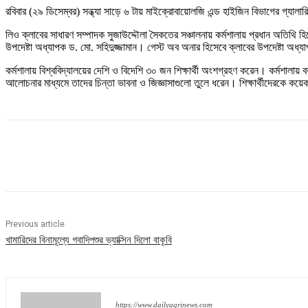
রবিবার (২৯ ডিসেম্বর) সন্ধ্যা সাড়ে ৬ টায় মাইক্রোবায়োলজি এন্ড হাইজিন বিভাগের গ্যালার
লিও ক্লাবের সাধারণ সম্পাদক সুজাউদ্দৌলা সৈকতের সঞ্চালনায় কর্মশালায় প্রধান অতিথি হ
উপদেষ্টা অধ্যাপক ড. মো. সহিদুজ্জামান। গেস্ট অব অনার হিসেবে ক্লাবের উপদেষ্টা অধ্
কর্মশালায় বিশ্ববিদ্যালয়ের দেশি ও বিদেশি ৩০ জন শিক্ষার্থী অংশগ্রহণ করেন। কর্মশালায় ব
আলোচনার মাধ্যমে তাদের চিন্তা ভাবনা ও জিজ্ঞাসাগুলো তুলে ধরেন। শিক্ষার্থীদেরকে কয়েক
Share
Previous article
খামারিদের বিনামূল্যে গবাদিপশুর ভ্যাক্সিন দিলো বাকৃবি
https://www.dailyagrinews.com