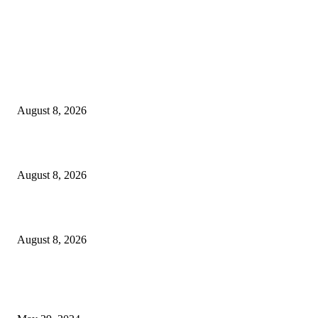
LATEST NEWS
Govt plans specialised veterinary hospital in every division: Tuku
August 8, 2026
বাকৃবিতে প্রাণী চিকিৎসক ও গবেষকদের ৩২তম বৈজ্ঞানিক সম্মেলন উদ্বোধন
August 8, 2026
বিএসভিইআর এর ৩২তম বার্ষিক বৈজ্ঞানিক সম্মেলন ৭ থেকে ৯ আগস্ট
August 8, 2026
POPULAR NEWS
Workshop on Aus Paddy Cultivation and Production