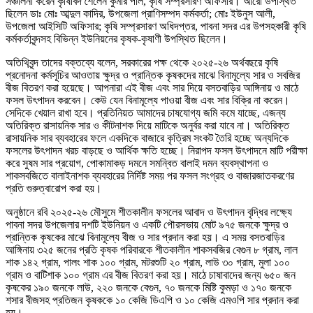
সঞ্চালনা করেন কৃষিবিদ শৈলেন কুমার পাল, কৃষি সম্প্রসারণ অফিসার। আরো উপস্থিত
ছিলেন ডাঃ মোঃ আব্দুল কাদির, উপজেলা প্রাণিসম্পদ কর্মকর্তা; মোঃ ইউনুস আলী,
উপজেলা আইসিটি অফিসার; কৃষি সম্প্রসারণ অধিদপ্তর, পাবনা সদর এর উপসহকারী কৃষি
কর্মকর্তাবৃন্দসহ বিভিন্ন ইউনিয়নের কৃষক-কৃষাণী উপস্থিত ছিলেন।
অতিথিবৃন্দ তাদের বক্তব্যে বলেন, সরকারের পক্ষ থেকে ২০২৫-২৬ অর্থবছরে কৃষি
প্রনোদনা কর্মসূচির আওতায় ক্ষুদ্র ও প্রান্তিক কৃষকদের মাঝে বিনামূল্যে সার ও সবজির
বীজ বিতরণ করা হয়েছে। আপনারা এই বীজ এবং সার দিয়ে বসতবাড়ির আঙ্গিনায় ও মাঠে
ফসল উৎপাদন করবেন। কেউ যেন বিনামূল্যে পাওয়া বীজ এবং সার বিক্রি না করেন।
সেদিকে খেয়াল রাখা হবে। প্রতিনিয়ত আমাদের চাষযোগ্য জমি কমে যাচ্ছে, এজন্য
অতিরিক্ত রাসায়নিক সার ও কীটনাশক দিয়ে মাটিকে অনুর্বর করা যাবে না। অতিরিক্ত
রাসায়নিক সার ব্যবহারের ফলে একদিকে বাজারে কৃত্রিম সংকট তৈরি হচ্ছে অন্যদিকে
ফসলের উৎপাদন খরচ বাড়ছে ও আর্থিক ক্ষতি হচ্ছে। নিরাপদ ফসল উৎপাদনে মাটি পরীক্ষা
করে সুষম সার প্রয়োগ, পোকামাকড় দমনে সমন্বিত বালাই দমন ব্যবস্থাপনা ও
শাকসবজিতে বালাইনাশক ব্যবহারের নির্দিষ্ট সময় পর ফসল সংগ্রহ ও বাজারজাতকরণের
প্রতি গুরুত্বারোপ করা হয়।
অনুষ্ঠানে রবি ২০২৫-২৬ মৌসুমে শীতকালীন ফসলের আবাদ ও উৎপাদন বৃদ্ধির লক্ষ্যে
পাবনা সদর উপজেলার দশটি ইউনিয়ন ও একটি পৌরসভায় মোট ৯৭৫ জনকে ক্ষুদ্র ও
প্রান্তিক কৃষকের মাঝে বিনামূল্যে বীজ ও সার প্রদান করা হয়। এ সময় বসতবাড়ির
আঙ্গিনায় ৩২৫ জনের প্রতি কৃষক পরিবারকে শীতকালীন শাকসবজির বেগুন ৮ গ্রাম, লাল
শাক ১৪২ গ্রাম, পালং শাক ১০০ গ্রাম, মটরশুটি ২০ গ্রাম, লাউ ৩০ গ্রাম, মুলা ১০০
গ্রাম ও বাটিশাক ১০০ গ্রাম এর বীজ বিতরণ করা হয়। মাঠে চাষাবাদের জন্য ৬৫০ জন
কৃষকের ১৯০ জনকে লাউ, ২২০ জনকে বেগুন, ৭০ জনকে মিষ্টি কুমড়া ও ১৭০ জনকে
শসার বীজসহ প্রতিজন কৃষককে ১০ কেজি ডিএপি ও ১০ কেজি এমওপি সার প্রদান করা
হয়।