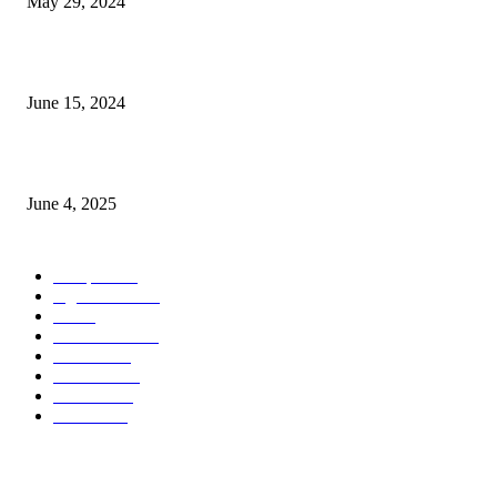
May 29, 2024
সম্ভাবনাময় কাসাভা (শিমুল) আলু
June 15, 2024
Jobs in Supreme Seed company
June 4, 2025
POPULAR CATEGORY
Campus
531
Agriculture
221
Job
43
International
32
National
29
Livestock
24
Fisheries
16
Column
15