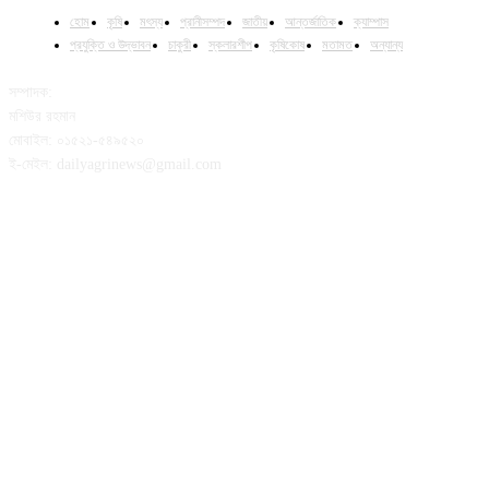
হোম
কৃষি
মৎস্য
প্রানীসম্পদ
জাতীয়
আন্তর্জাতিক
ক্যাম্পাস
প্রযুক্তি ও উদ্ভাবন
চাকুরী
স্কলারশীপ
কৃষিকোষ
মতামত
অন্যান্য
সম্পাদক:
মশিউর রহমান
মোবাইল: ০১৫২১-৫৪৯৫২০
ই-মেইল: dailyagrinews@gmail.com
FOLLOW US