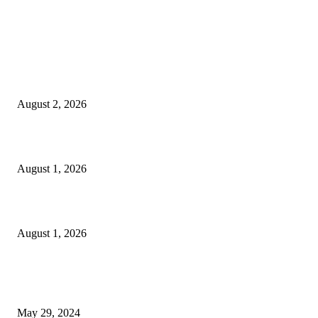
LATEST NEWS
গাকৃবিতে ইয়াসের ব্যতিক্রমধর্মী উদ্যোগ,পরিচ্ছন্ন ক্যাম্পাস ও শব্দ দূষণ রোধে সচেতনতামূলক কর্ম
পালন
August 2, 2026
বাকৃবির দুই স্কুলের ২২ শিক্ষার্থীকে বৃত্তি প্রদান
August 1, 2026
বাকৃবিতে সেন্ট্রাল ওরিয়েন্টেশন অনুষ্ঠিত
August 1, 2026
POPULAR NEWS
Workshop on Aus Paddy Cultivation and Production
May 29, 2024