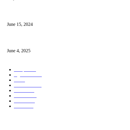
সম্ভাবনাময় কাসাভা (শিমুল) আলু
June 15, 2024
Jobs in Supreme Seed company
June 4, 2025
POPULAR CATEGORY
Campus
528
Agriculture
221
Job
43
International
32
National
29
Livestock
23
Fisheries
16
Column
15