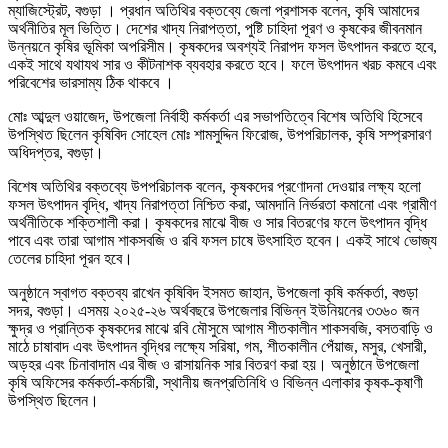
ম্যাজিস্ট্রেট, বগুড়া । প্রধান অতিথির বক্তব্যে জেলা প্রশাসক বলেন, কৃষি আমাদের
অর্থনীতির মূল ভিত্তি। দেশের খাদ্য নিরাপত্তা, পুষ্টি চাহিদা পূরণ ও কৃষকের জীবনমান
উন্নয়নে কৃষির ভূমিকা অপরিসীম। কৃষকদের অবশ্যই নিরাপদ ফসল উৎপাদন করতে হবে,
একই সাথে যথাযথ সার ও কীটনাশক ব্যবহার করতে হবে। ফলে উৎপাদন খরচ কমবে এবং
পরিবেশের ভারসাম্য ঠিক থাকবে ।
মোঃ আব্দুল ওয়াজেদ, উপজেলা নির্বাহী কর্মকর্তা এর সভাপতিত্বে বিশেষ অতিথি হিসেবে
উপস্থিত ছিলেন কৃষিবিদ সোহেল মোঃ শামসুদ্দিন ফিরোজ, উপপরিচালক, কৃষি সম্প্রসারণ
অধিদপ্তর, বগুড়া।
বিশেষ অতিথির বক্তব্যে উপপরিচালক বলেন, কৃষকদের প্রণোদনা দেওয়ার লক্ষ্য হলো
ফসল উৎপাদন বৃদ্ধি, খাদ্য নিরাপত্তা নিশ্চিত করা, আমদানি নির্ভরতা কমানো এবং গ্রামীণ
অর্থনীতিকে শক্তিশালী করা। কৃষকদের মাঝে বীজ ও সার বিতরণের ফলে উৎপাদন বৃদ্ধি
পাবে এবং তারা আগাম শাকসবজি ও রবি ফসল চাষে উৎসাহিত হবেন। একই সাথে ভোজ্য
তেলের চাহিদা পূরন হবে।
অনুষ্ঠানে স্বাগত বক্তব্য রাখেন কৃষিবিদ ইসমত জাহান, উপজেলা কৃষি কর্মকর্তা, বগুড়া
সদর, বগুড়া। এসময় ২০২৫-২৬ অর্থবছরে উপজেলার বিভিন্ন ইউনিয়নের ৩৩৬০ জন
ক্ষুদ্র ও প্রান্তিক কৃষকদের মাঝে রবি মৌসুমে আগাম শীতকালীন শাকসবজি, বসতবাড়ি ও
মাঠে চাষাবাদ এবং উৎপাদন বৃদ্ধির লক্ষ্যে সরিষা, গম, শীতকালীন পেঁয়াজ, মসুর, খেসারী,
অড়হর এবং চিনাবাদাম এর বীজ ও রাসায়নিক সার বিতরণ করা হয়। অনুষ্ঠানে উপজেলা
কৃষি অফিসের কর্মকর্তা-কর্মচারী, স্থানীয় জনপ্রতিনিধি ও বিভিন্ন এলাকার কৃষক-কৃষাণী
উপস্থিত ছিলেন।