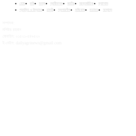
হোম
কৃষি
মৎস্য
প্রানীসম্পদ
জাতীয়
আন্তর্জাতিক
ক্যাম্পাস
প্রযুক্তি ও উদ্ভাবন
চাকুরী
স্কলারশীপ
কৃষিকোষ
মতামত
অন্যান্য
সম্পাদক:
মশিউর রহমান
মোবাইল: ০১৫২১-৫৪৯৫২০
ই-মেইল: dailyagrinews@gmail.com
FOLLOW US