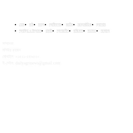
হোম
কৃষি
মৎস্য
প্রানীসম্পদ
জাতীয়
আন্তর্জাতিক
ক্যাম্পাস
প্রযুক্তি ও উদ্ভাবন
চাকুরী
স্কলারশীপ
কৃষিকোষ
মতামত
অন্যান্য
সম্পাদক:
মশিউর রহমান
মোবাইল: ০১৫২১-৫৪৯৫২০
ই-মেইল: dailyagrinews@gmail.com
FOLLOW US