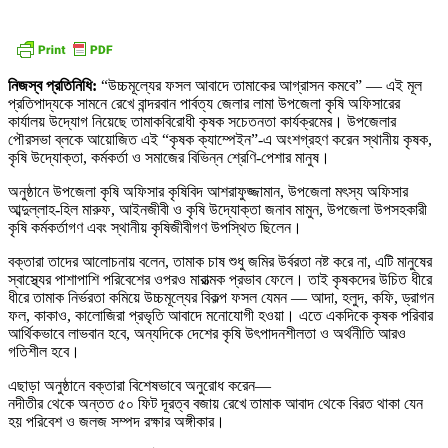
নিজস্ব প্রতিনিধি:
“উচ্চমূল্যের ফসল আবাদে তামাকের আগ্রাসন কমবে” — এই মূল
প্রতিপাদ্যকে সামনে রেখে বান্দরবান পার্বত্য জেলার লামা উপজেলা কৃষি অফিসারের
কার্যালয় উদ্যোগ নিয়েছে তামাকবিরোধী কৃষক সচেতনতা কার্যক্রমের। উপজেলার
পৌরসভা ব্লকে আয়োজিত এই “কৃষক ক্যাম্পেইন”-এ অংশগ্রহণ করেন স্থানীয় কৃষক,
কৃষি উদ্যোক্তা, কর্মকর্তা ও সমাজের বিভিন্ন শ্রেণি-পেশার মানুষ।
অনুষ্ঠানে উপজেলা কৃষি অফিসার কৃষিবিদ আশরাফুজ্জামান, উপজেলা মৎস্য অফিসার
আব্দুল্লাহ-হিল মারুফ, আইনজীবী ও কৃষি উদ্যোক্তা জনাব মামুন, উপজেলা উপসহকারী
কৃষি কর্মকর্তাগণ এবং স্থানীয় কৃষিজীবীগণ উপস্থিত ছিলেন।
বক্তারা তাদের আলোচনায় বলেন, তামাক চাষ শুধু জমির উর্বরতা নষ্ট করে না, এটি মানুষের
স্বাস্থ্যের পাশাপাশি পরিবেশের ওপরও মারাত্মক প্রভাব ফেলে। তাই কৃষকদের উচিত ধীরে
ধীরে তামাক নির্ভরতা কমিয়ে উচ্চমূল্যের বিকল্প ফসল যেমন — আদা, হলুদ, কফি, ড্রাগন
ফল, কাকাও, কালোজিরা প্রভৃতি আবাদে মনোযোগী হওয়া। এতে একদিকে কৃষক পরিবার
আর্থিকভাবে লাভবান হবে, অন্যদিকে দেশের কৃষি উৎপাদনশীলতা ও অর্থনীতি আরও
গতিশীল হবে।
এছাড়া অনুষ্ঠানে বক্তারা বিশেষভাবে অনুরোধ করেন—
নদীতীর থেকে অন্তত ৫০ ফিট দূরত্ব বজায় রেখে তামাক আবাদ থেকে বিরত থাকা যেন
হয় পরিবেশ ও জলজ সম্পদ রক্ষার অঙ্গীকার।