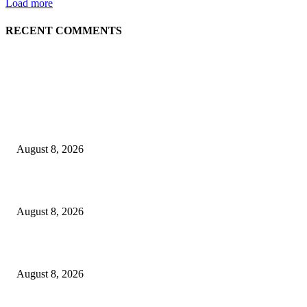
Load more
RECENT COMMENTS
LATEST NEWS
Govt plans specialised veterinary hospital in every division: Tuku
August 8, 2026
বাকৃবিতে প্রাণী চিকিৎসক ও গবেষকদের ৩২তম বৈজ্ঞানিক সম্মেলন উদ্বোধন
August 8, 2026
বিএসভিইআর এর ৩২তম বার্ষিক বৈজ্ঞানিক সম্মেলন ৭ থেকে ৯ আগস্ট
August 8, 2026
POPULAR NEWS