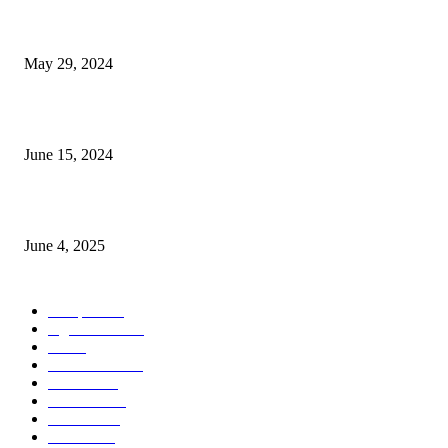
Workshop on Aus Paddy Cultivation and Production
May 29, 2024
সম্ভাবনাময় কাসাভা (শিমুল) আলু
June 15, 2024
Jobs in Supreme Seed company
June 4, 2025
POPULAR CATEGORY
Campus
531
Agriculture
221
Job
43
International
32
National
29
Livestock
24
Fisheries
16
Column
15