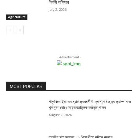
নির্বাহী অফিসার
July 2, 2026
Agriculture
- Advertisment -
MOST POPULAR
গাকৃবিতে ইয়াসের ব্যতিক্রমধর্মী উদ্যোগ,পরিচ্ছন্ন ক্যাম্পাস ও
শব্দ দূষণ রোধে সচেতনতামূলক কর্মসূচি পালন
August 2, 2026
বাকৃবির দুই স্কুলের ২২ শিক্ষার্থীকে বৃত্তি প্রদান