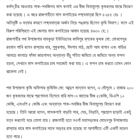
কর্মস‚চীর আওতায় শাক-সবজিসহ মাস কলাই এর বীজ বিনামূল্যে কৃষকদের মাঝে বিতরণ
করা হয়েছে। এ বছর রাজশাহীতে মাস কলাইয়ের লক্ষ্যমাত্রা ছিল ৫২৫৫ হেঃ ।
অতিবৃষ্টি ও বন্যার কারণে লক্ষ্যমাত্রা অর্জন নিয়ে শঙ্কায় ছিলেন কৃষি বিভাগ। ফলে এই
বিরুপ পরিস্থিতে এই জেলায় মাস কলাইয়ের আবাদ হয়েছে ৪৯৩০ হে:।
রাজশাহীর পবা উপজেলার দামকুড়া ইউনিয়নের কাদিপুর ব্লকের কৃষক মো: মোখলেসুর
রহমান পাখি বলেন রাস্তার ধার, পুকুরপাড়, ঈদগাহ মাঠ, ছোট আম বাগান এবং বাড়ির
আনাচে কানাচে ফাঁকা জায়গাসহ অন্যান্য উঁচু পতিত জমিতে যে জমিতে অন্য ফসল
হয়না, সেখানে মাস কলাইয়ের চাষ সহজেই করা যায়। এ ফসল চাষ করতে তেমন কোন
ঝামেলা নেই।
পবা উপজেলা কৃষি অফিসার কৃষিবিদ মো: আব্দুল মান্নান বলেন, এ মৌসুমে ১ হাজার ২০০
জন কৃষকদের মাঝে প্রণোদনা হিসেবে বারি মাস-৩ জাতের বীজ ৫কেজি, ডিএপি ১০
কেজি, এমওপি ৫ কেজি এবং অন্যান্য শাক-সবজির বীজ বিনামূল্যে বিতরণ করা
হয়েছে। তিনি আরো বলেন, মাসকলাই বাড়তি সার, সেচ, নিড়ানি, প্রয়োগ ছাড়াই একটু
যত্ন করলেই ঘরে তোলা যায়। রাজশাহী হতে নওগাঁ মহাসড়কের মোহনপুর উপজেলায়
রাস্তার ধারে মাস কলাইয়ের সাথে অড়হর চাষ হয়েছে যা আগামীতে এটি একটি মডেল
হতে পারে।