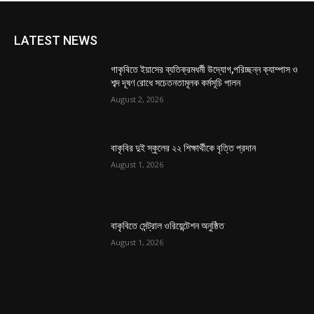
LATEST NEWS
গাকৃবিতে ইয়াসের ব্যতিক্রমধর্মী উদ্যোগ,পরিচ্ছন্ন ক্যাম্পাস ও
শব্দ দূষণ রোধে সচেতনতামূলক কর্মসূচি পালন
August 2, 2026
বাকৃবির দুই স্কুলের ২২ শিক্ষার্থীকে বৃত্তি প্রদান
August 1, 2026
বাকৃবিতে সেন্ট্রাল ওরিয়েন্টেশন অনুষ্ঠিত
August 1, 2026