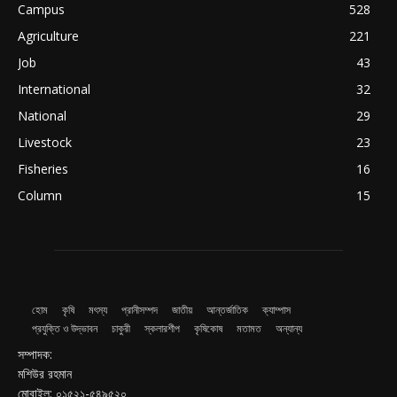
Campus
528
Agriculture
221
Job
43
International
32
National
29
Livestock
23
Fisheries
16
Column
15
হোম
কৃষি
মৎস্য
প্রানীসম্পদ
জাতীয়
আন্তর্জাতিক
ক্যাম্পাস
প্রযুক্তি ও উদ্ভাবন
চাকুরী
স্কলারশীপ
কৃষিকোষ
মতামত
অন্যান্য
সম্পাদক:
মশিউর রহমান
মোবাইল: ০১৫২১-৫৪৯৫২০