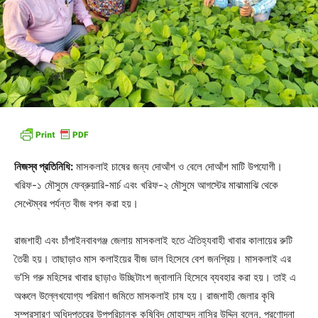
নিজস্ব প্রতিনিধি:
মাসকলাই চাষের জন্য দোআঁশ ও বেলে দোআঁশ মাটি উপযোগী।
খরিফ-১ মৌসুমে ফেব্রুয়ারি-মার্চ এবং খরিফ-২ মৌসুমে আগস্টের মাঝামাঝি থেকে
সেপ্টেম্বর পর্যন্ত বীজ বপন করা হয়।
রাজশাহী এবং চাঁপাইনবাবগঞ্জ জেলায় মাসকলাই হতে ঐতিহ্যবাহী খাবার কালায়ের রুটি
তৈরী হয়। তাছাড়াও মাস কলাইয়ের বীজ ডাল হিসেবে বেশ জনপ্রিয়। মাসকলাই এর
ভ’সি গরু মহিসের খাবার ছাড়াও উচ্ছিটাংশ জ্বালানি হিসেবে ব্যবহার করা হয়। তাই এ
অঞ্চলে উল্লেখযোগ্য পরিমাণ জমিতে মাসকলাই চাষ হয়। রাজশাহী জেলার কৃষি
সম্প্রসারণ অধিদপ্তরের উপপরিচালক কৃষিবিদ মোহাম্মদ নাসির উদ্দিন বলেন, প্রণোদনা