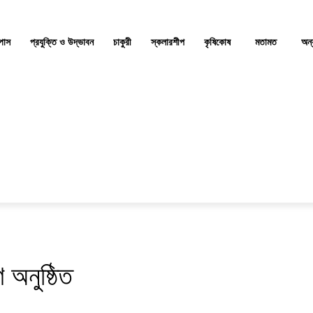
্পাস
প্রযুক্তি ও উদ্ভাবন
চাকুরী
স্কলারশীপ
কৃষিকোষ
মতামত
অন্
 অনুষ্ঠিত