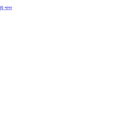
সূচি পালন