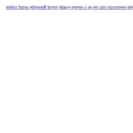
গাকৃবিতে ইয়াসের ব্যতিক্রমধর্মী উদ্যোগ,পরিচ্ছন্ন ক্যাম্পাস ও শব্দ দূষণ রোধে সচেতনতামূলক কর্ম