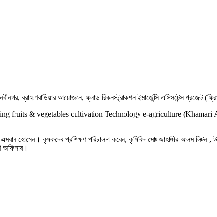
নবীনগর, ব্রাহ্মণবাড়িয়ার আয়োজনে, ফ্লাড রিকনস্ট্রাকশন ইমার্জেন্সি এসিসটেন্স প্রজেক্ট (ফ
g fruits & vegetables cultivation Technology e-agriculture (Khamari App) ব
া এমরান হোসেন। কৃষকদের প্রশিক্ষণ পরিচালনা করেন, কৃষিবিদ মোঃ জাহাঙ্গীর আলম লিটন 
্ষণ অফিসার।