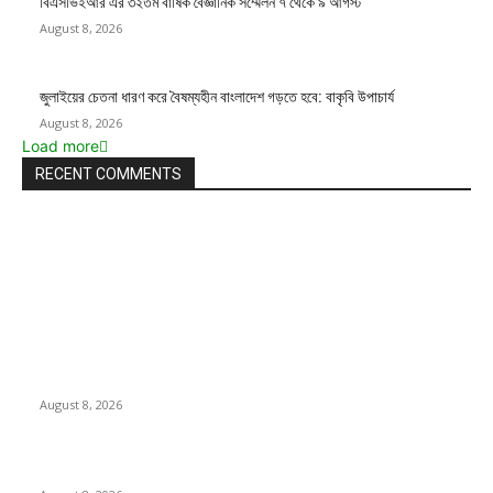
বিএসভিইআর এর ৩২তম বার্ষিক বৈজ্ঞানিক সম্মেলন ৭ থেকে ৯ আগস্ট
August 8, 2026
জুলাইয়ের চেতনা ধারণ করে বৈষম্যহীন বাংলাদেশ গড়তে হবে: বাকৃবি উপাচার্য
August 8, 2026
Load more
RECENT COMMENTS
LATEST NEWS
Govt plans specialised veterinary hospital in every division:
Tuku
August 8, 2026
বাকৃবিতে প্রাণী চিকিৎসক ও গবেষকদের ৩২তম বৈজ্ঞানিক সম্মেলন উদ্বোধন