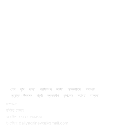
Agriculture
221
Job
43
International
32
National
29
Livestock
24
Fisheries
16
Column
15
হোম
কৃষি
মৎস্য
প্রানীসম্পদ
জাতীয়
আন্তর্জাতিক
ক্যাম্পাস
প্রযুক্তি ও উদ্ভাবন
চাকুরী
স্কলারশীপ
কৃষিকোষ
মতামত
অন্যান্য
সম্পাদক:
মশিউর রহমান
মোবাইল: ০১৫২১-৫৪৯৫২০
ই-মেইল: dailyagrinews@gmail.com