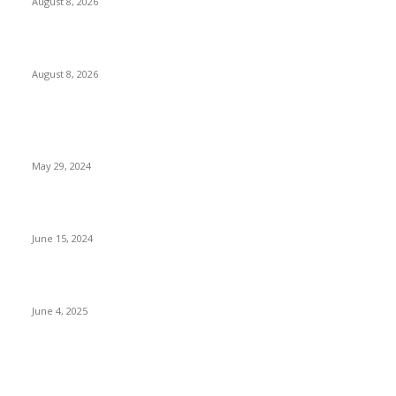
August 8, 2026
বিএসভিইআর এর ৩২তম বার্ষিক বৈজ্ঞানিক সম্মেলন ৭ থেকে ৯ আগস্ট
August 8, 2026
POPULAR NEWS
Workshop on Aus Paddy Cultivation and Production
May 29, 2024
সম্ভাবনাময় কাসাভা (শিমুল) আলু
June 15, 2024
Jobs in Supreme Seed company
June 4, 2025
POPULAR CATEGORY
Campus
531