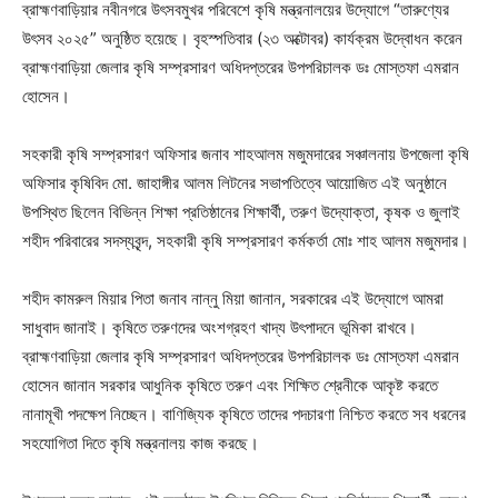
ব্রাহ্মণবাড়িয়ার নবীনগরে উৎসবমুখর পরিবেশে কৃষি মন্ত্রনালয়ের উদ্যোগে “তারুণ্যের
উৎসব ২০২৫” অনুষ্ঠিত হয়েছে। বৃহস্পতিবার (২৩ অক্টোবর) কার্যক্রম উদ্বোধন করেন
ব্রাহ্মণবাড়িয়া জেলার কৃষি সম্প্রসারণ অধিদপ্তরের উপপরিচালক ডঃ মোস্তফা এমরান
হোসেন।
সহকারী কৃষি সম্প্রসারণ অফিসার জনাব শাহআলম মজুমদারের সঞ্চালনায় উপজেলা কৃষি
অফিসার কৃষিবিদ মো. জাহাঙ্গীর আলম লিটনের সভাপতিত্বে আয়োজিত এই অনুষ্ঠানে
উপস্থিত ছিলেন বিভিন্ন শিক্ষা প্রতিষ্ঠানের শিক্ষার্থী, তরুণ উদ্যোক্তা, কৃষক ও জুলাই
শহীদ পরিবারের সদস্যবৃন্দ, সহকারী কৃষি সম্প্রসারণ কর্মকর্তা মোঃ শাহ আলম মজুমদার।
শহীদ কামরুল মিয়ার পিতা জনাব নান্নু মিয়া জানান, সরকারের এই উদ্যোগে আমরা
সাধুবাদ জানাই। কৃষিতে তরুণদের অংশগ্রহণ খাদ্য উৎপাদনে ভূমিকা রাখবে।
ব্রাহ্মণবাড়িয়া জেলার কৃষি সম্প্রসারণ অধিদপ্তরের উপপরিচালক ডঃ মোস্তফা এমরান
হোসেন জানান সরকার আধুনিক কৃষিতে তরুণ এবং শিক্ষিত শ্রেনীকে আকৃষ্ট করতে
নানামূখী পদক্ষেপ নিচ্ছেন। বাণিজ্যিক কৃষিতে তাদের পদচারণা নিশ্চিত করতে সব ধরনের
সহযোগিতা দিতে কৃষি মন্ত্রনালয় কাজ করছে।