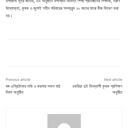
উপজেলা সূত্র জানায়, এই অনুষ্ঠানে উপস্থিত বিভিন্ন শিক্ষা প্রতিষ্ঠানের শিক্ষার্থী, তরুণ
উদ্যোক্তা, কৃষক ও জুলাই শহীদ পরিবারের সদস্যবৃন্দ ২০ জনের মাঝে বীজ বিতরণ করা
হয়।
Previous article
Next article
বঙ্গ এগ্রিটেকের লাউ ও করলার সফল মাঠ
চকরিয়া দুই দিনব্যাপী কৃষক প্রশিক্ষণ
দিবস অনুষ্ঠিত
অনুষ্ঠিত