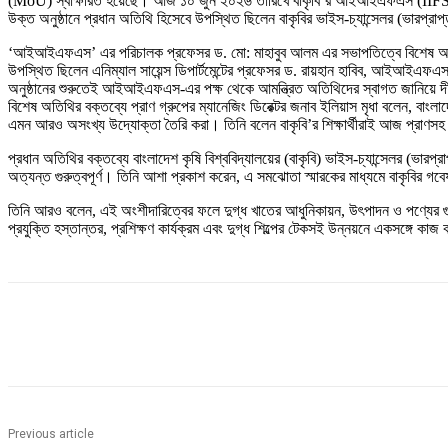
(MoU) স্বাক্ষরিত হয়েছে। আজ ১০ জুন ২০২৬ তারিখে বাকৃবি’র আইআইএফএস (IIFS) মিটিং
​উক্ত অনুষ্ঠানে প্রধান অতিথি হিসেবে উপস্থিত ছিলেন বাকৃবির ভাইস-চ্যান্সেলর (ভারপ্র
‘আইআইএফএস’ এর পরিচালক প্রফেসর ড. মো: মাহাবুব আলম এর সভাপতিত্বে বিশেষ অতিথি হি
উপস্থিত ছিলেন এনিম্যাল সায়েন্স ডিপার্টমেন্টের প্রফেসর ড. রায়হান হাবিব, আইআইএফএস-এর
​অনুষ্ঠানের শুরুতেই আইআইএফএস-এর পক্ষ থেকে আমন্ত্রিত অতিথিদের স্বাগত জানিয়ে দীর্
​বিশেষ অতিথির বক্তব্যে প্রাণ গ্রুপের ম্যানেজিং ডিরেক্টর জনাব ইলিয়াস মৃধা বলেন, বাংলা
এমন আরও অসংখ্য উদ্যোক্তা তৈরি করা। তিনি বলেন বাকৃবি’র শিক্ষার্থীরাই আজ প্রাণসহ
প্রধান অতিথির বক্তব্যে বাংলাদেশ কৃষি বিশ্ববিদ্যালয়ের (বাকৃবি) ভাইস-চ্যান্সেলর (ভার
অত্যন্ত গুরুত্বপূর্ণ। তিনি আশা প্রকাশ করেন, এ সমঝোতা স্মারকের মাধ্যমে বাকৃবির গবেষণা
তিনি আরও বলেন, এই অংশীদারিত্বের ফলে দুগ্ধ খাতের আধুনিকায়ন, উৎপাদন ও পণ্যের গুণগত
প্রযুক্তি হস্তান্তর, প্রশিক্ষণ কার্যক্রম এবং দুগ্ধ শিল্পের টেকসই উন্নয়নে একসঙ্গে কাজ
Share
Previous article