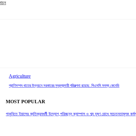
মোচন
Agriculture
প্রাণিসম্পদ খাতের উন্নয়নে সরকারের সুদূরপ্রসারী পরিকল্পনা রয়েছে: পিএসসি সদস্য কেনেডি
MOST POPULAR
গাকৃবিতে ইয়াসের ব্যতিক্রমধর্মী উদ্যোগ,পরিচ্ছন্ন ক্যাম্পাস ও শব্দ দূষণ রোধে সচেতনতামূলক কর্ম