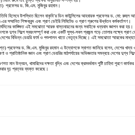
 রুমে এই চুক্তি স্বাক্ষর অনুষ্ঠানটি সম্পন্ন হয়।
াপ্ত) প্রফেসর ড. জি.এম. মুজিবুর রহমান।
সেবে উপস্থিত ছিলেন বাকৃবি’র ডিন কাউন্সিলের আহবায়ক প্রফেসর ড. মো: রুহুল আমীন এব
 সম্মানিত শিক্ষকবৃন্দ এবং প্রাণ ডেইরি লিমিটেড ও প্রাণ গ্রুপের ঊর্ধ্বতন কর্মকর্তাগণ।
ঘদিনের কাঙ্ক্ষিত এই সমঝোতা স্মারক বাস্তবায়নের জন্য সবাইকে ধন্যবাদ জ্ঞাপন করা হয়।
দেশকে দুগ্ধ শিল্পে স্বয়ংসম্পূর্ণ করা এবং একটি সুস্থ-সবল প্রজন্ম গড়ে তোলার লক্ষ্যে প্র
 দেশের বিভিন্ন ডেয়রি ফার্ম ও পশুপালন খাতে নেতৃত্ব দিচ্ছে। এই সমঝোতা স্মারকের মা
প্রাপ্ত) প্রফেসর ড. জি.এম. মুজিবুর রহমান এ উদ্যোগকে স্বাগত জানিয়ে বলেন, দেশের খাদ্য 
 ও প্রাতিষ্ঠানিক জ্ঞান এবং প্রাণ ডেয়রির মাঠপর্যায়ের অভিজ্ঞতার সমন্বয়ে দেশের দুগ্ধ শিল্
 মান উন্নয়ন, খামারিদের দক্ষতা বৃদ্ধি এবং দেশের ক্রমবর্ধমান পুষ্টি চাহিদা পূরণে কার্
 করার দৃঢ় প্রত্যয় ব্যক্ত করেছে।