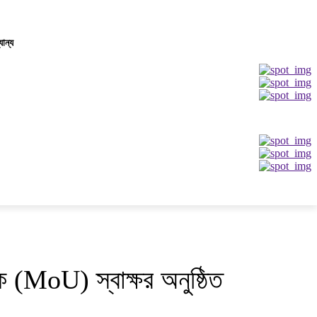
যান্য
ক (MoU) স্বাক্ষর অনুষ্ঠিত