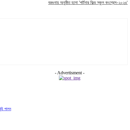
বরগুনায় অনুষ্ঠিত হলো ‘পার্টনার ফিল্ড স্কুল কংগ্রেস-২০২৬’
- Advertisment -
সূচি পালন