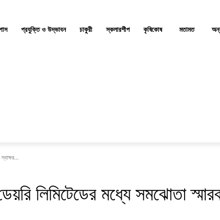
্পাস
প্রযুক্তি ও উদ্ভাবন
চাকুরী
স্কলারশীপ
কৃষিকোষ
মতামত
অন্
্বাক্ষর...
ণ ডেয়রি লিমিটেডের মধ্যে সমঝোতা স্মার