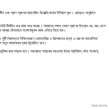
ং প্রাণ গ্রুপের ম্যানেজিং ডিরেক্টর জনাব ইলিয়াস মৃধা। এছাড়াও অনুষ্ঠানে
াণ ডেইরি দীর্ঘদিন ধরে কাজ করে যাচ্ছে। আমাদের লক্ষ্য কেবল প্রাণের উন্নয়ন নয়, বরং দেশে
ধ্যমে আমরা যৌথভাবে গবেষণামূলক কাজ এগিয়ে নিয়ে যাব।
ও পুষ্টি নিরাপত্তা নিশ্চিতকরণে একাডেমিয়া ও শিল্পখাতের মধ্যে এ ধরণের সহযোগিতা
পে নতুন সম্ভাবনার দ্বার উন্মোচিত হবে।
যকর ভূমিকা রাখা সম্ভব হবে। সমঝোতা স্মারকের আওতায় উভয় প্রতিষ্ঠান যৌথ গবেষণা,
Next article