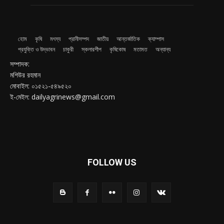
হোম
কৃষি
মৎস্য
প্রানীসম্পদ
জাতীয়
আন্তর্জাতিক
ক্যাম্পাস
প্রযুক্তি ও উদ্ভাবন
চাকুরী
স্কলারশীপ
কৃষিকোষ
মতামত
অন্যান্য
সম্পাদক:
মশিউর রহমান
মোবাইল: ০১৫২১-৫৪৯৫২০
ই-মেইল: dailyagrinews@gmail.com
FOLLOW US