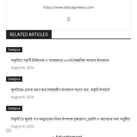
https://www.dailyagrinews.com
RELATED ARTICLES
Campus
বাকৃবিতে প্রাণী চিকিৎসক ও গবেষকদের ৩২তম বৈজ্ঞানিক সম্মেলন উদ্বোধন
August 8, 2026
Campus
জুলাইয়ের চেতনা ধারণ করে বৈষম্যহীন বাংলাদেশ গড়তে হবে: বাকৃবি উপাচার্য
August 8, 2026
Campus
সিকৃবি’তে জুলাই গণ-অভ্যুত্থান দিবস উপলক্ষে বৃক্ষরোপণ, র‍্যালি ও আলোচনা সভা অনুষ্ঠিত
August 8, 2026
- Advertisment -