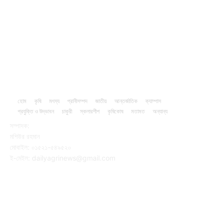
Livestock
24
Fisheries
16
Column
15
হোম
কৃষি
মৎস্য
প্রানীসম্পদ
জাতীয়
আন্তর্জাতিক
ক্যাম্পাস
প্রযুক্তি ও উদ্ভাবন
চাকুরী
স্কলারশীপ
কৃষিকোষ
মতামত
অন্যান্য
সম্পাদক:
মশিউর রহমান
মোবাইল: ০১৫২১-৫৪৯৫২০
ই-মেইল: dailyagrinews@gmail.com