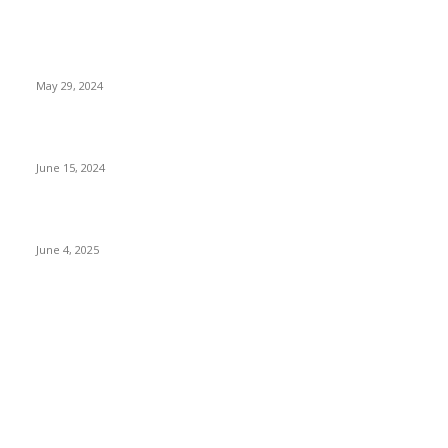
POPULAR NEWS
Workshop on Aus Paddy Cultivation and Production
May 29, 2024
সম্ভাবনাময় কাসাভা (শিমুল) আলু
June 15, 2024
Jobs in Supreme Seed company
June 4, 2025
POPULAR CATEGORY
Campus
531
Agriculture
221
Job
43
International
32
National
29