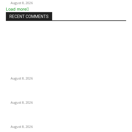
August 8, 2026
Load more
RECENT COMMENTS
LATEST NEWS
Govt plans specialised veterinary hospital in every division:
Tuku
August 8, 2026
বাকৃবিতে প্রাণী চিকিৎসক ও গবেষকদের ৩২তম বৈজ্ঞানিক সম্মেলন উদ্বোধন
August 8, 2026
বিএসভিইআর এর ৩২তম বার্ষিক বৈজ্ঞানিক সম্মেলন ৭ থেকে ৯ আগস্ট
August 8, 2026