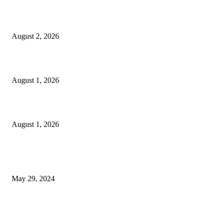
গাকৃবিতে ইয়াসের ব্যতিক্রমধর্মী উদ্যোগ,পরিচ্ছন্ন ক্যাম্পাস ও শব্দ দূষণ রোধে সচেতনতামূলক কর্ম
পালন
August 2, 2026
বাকৃবির দুই স্কুলের ২২ শিক্ষার্থীকে বৃত্তি প্রদান
August 1, 2026
বাকৃবিতে সেন্ট্রাল ওরিয়েন্টেশন অনুষ্ঠিত
August 1, 2026
POPULAR NEWS
Workshop on Aus Paddy Cultivation and Production
May 29, 2024
সম্ভাবনাময় কাসাভা (শিমুল) আলু