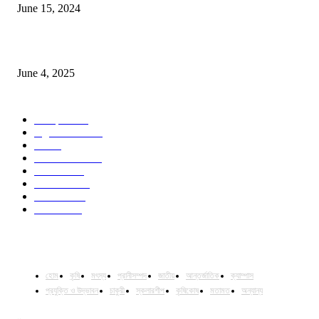
June 15, 2024
Jobs in Supreme Seed company
June 4, 2025
POPULAR CATEGORY
Campus
528
Agriculture
221
Job
43
International
32
National
29
Livestock
23
Fisheries
16
Column
15
হোম
কৃষি
মৎস্য
প্রানীসম্পদ
জাতীয়
আন্তর্জাতিক
ক্যাম্পাস
প্রযুক্তি ও উদ্ভাবন
চাকুরী
স্কলারশীপ
কৃষিকোষ
মতামত
অন্যান্য