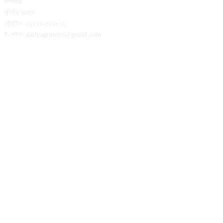
সম্পাদক:
মশিউর রহমান
মোবাইল: ০১৫২১-৫৪৯৫২০
ই-মেইল: dailyagrinews@gmail.com
FOLLOW US