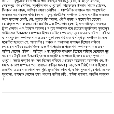
শুভ দে। যুগ্ম-সাধারণ সম্পাদক পদে রয়েছেন সৌরভ চন্দ্র দে, ফারহানুল ইসলাম,
সোমেশ্বর পাল সৌমিক, স্বপ্নীল দাশ গুপ্ত তুর্য, আরাফাতুল উসমান, শাহেদ হোসেন,
জিয়াউল হক নাঈম, আশিকুর রহমান কৌশিক । সাংগঠনিক সম্পাদক পদে অনুমোদিত
হয়েছেন আনোয়ারুল কবির সিফাত। যুগ্ম-সাংগঠনিক সম্পাদক হিসেবে মনোনীত হয়েছেন
উম্মে ফাতেমা রেশমী, মো. জুবাইর বিন ফারুক, সৌমি বড়ুয়া ও সায়েম বিন হোসেন।
কোষাধ্যক্ষ পদে রয়েছেন সাদ ওয়াহিদ এবং উপ-কোষাধ্যক্ষ হিসেবে দায়িত্ব পেয়েছেন
চিন্ময় দেবনাথ এবং ইরফান আকবর। দপ্তর সম্পাদক পদে রয়েছেন জুলফিকার সুলতানুল
আমির এবং উপ-দপ্তর সম্পাদক হিসেবে দায়িত্ব পেয়েছেন নুরে জান্নাত নাঈমা। ক্রীড়া
ও সাংস্কৃতিক সম্পাদক পদে রয়েছেন পুষণ দেব নাথ এবং উপ-ক্রীড়া সম্পাদক হিসেবে
মনোনীত হয়েছেন মো. আলমগীর। প্রচার ও প্রকাশনা সম্পাদক হিসেবে দায়িত্ব
পেয়েছেন সাইদুর রহমান জিকো এবং উপ-প্রচার ও প্রকাশনা সম্পাদক পদে রয়েছেন
সাদিয়া হোসেন এলিজা। সাহিত্য ও সাংস্কৃতিক সম্পাদক হিসেবে দায়িত্ব পেয়েছেন নূর
আয়েশা চৌধুরী এবং উপ-সাহিত্য ও সাংস্কৃতিক সম্পাদক হিসেবে রয়েছেন পূজা দাশ
গুপ্তা। সমাজ কল্যাণ সম্পাদক হিসেবে দায়িত্ব পেয়েছেন আব্দুল্লাহ আফসান এবং উপ-
সমাজ কল্যাণ সম্পাদক পদে রয়েছেন কারিবুল মওলা। তাছাড়াও নির্বাহী সদস্য হিসেবে
মনোনীত হয়েছেন তাফহিমা হক সূচি, মুনতাহিনা ফাতেমা, ফারিন সুলতানা , মোছা. রেবেকা
সুলতানা, শাহাদাত হোসেন ইমন, সায়েদা গালিবা রুহি , লামিয়া সুলতানা, নাছরিন আক্তার
।