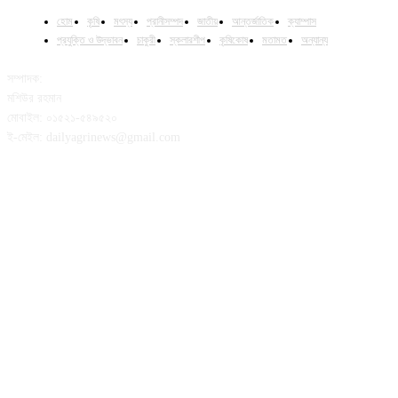
হোম
কৃষি
মৎস্য
প্রানীসম্পদ
জাতীয়
আন্তর্জাতিক
ক্যাম্পাস
প্রযুক্তি ও উদ্ভাবন
চাকুরী
স্কলারশীপ
কৃষিকোষ
মতামত
অন্যান্য
সম্পাদক:
মশিউর রহমান
মোবাইল: ০১৫২১-৫৪৯৫২০
ই-মেইল: dailyagrinews@gmail.com
FOLLOW US