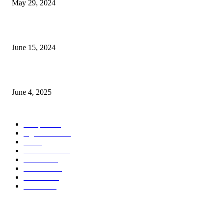
May 29, 2024
সম্ভাবনাময় কাসাভা (শিমুল) আলু
June 15, 2024
Jobs in Supreme Seed company
June 4, 2025
POPULAR CATEGORY
Campus
531
Agriculture
221
Job
43
International
32
National
29
Livestock
24
Fisheries
16
Column
15