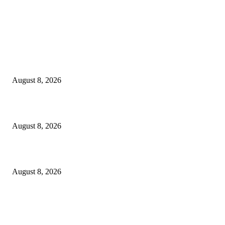
LATEST NEWS
Govt plans specialised veterinary hospital in every division: Tuku
August 8, 2026
বাকৃবিতে প্রাণী চিকিৎসক ও গবেষকদের ৩২তম বৈজ্ঞানিক সম্মেলন উদ্বোধন
August 8, 2026
বিএসভিইআর এর ৩২তম বার্ষিক বৈজ্ঞানিক সম্মেলন ৭ থেকে ৯ আগস্ট
August 8, 2026
POPULAR NEWS
Workshop on Aus Paddy Cultivation and Production