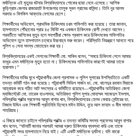
মর্মান্তিক এই মৃত্যুর ঘটনায় বিশ্ববিদ্যালয়ে শোকের ছায়া নেমে এসেছে। আশিক
কুড়িগ্রাম জেলার রাজারহাট উপজেলার তালুক সুবল গ্রামের বাসিন্দা। তিনি নুর আলম
সরদার ও বিলকিস আক্তার বেগমের ছেলে।
শিক্ষার্থীদের অভিযোগ, প্রাথমিক চিকিৎসায় চরম গাফিলতি করা হয়েছে। তারা জানান,
হাসপাতালে পৌঁছানোর প্রায় ৪৫ মিনিট পর একজন চিকিৎসক রোগী দেখতে আসেন।
পরবর্তীতে আশিকের মৃত্যু হলে সহপাঠীরা ক্ষোভ প্রকাশ করে চিকিৎসকের গাফিলতির
অভিযোগ তুলে হাসপাতাল চত্বরে উচ্চবাচ্য শুরু করেন। পরিস্থিতি নিয়ন্ত্রণে আনতে পরে
পুলিশ ও সেনা সদস্য মোতায়েন করা হয়।
বিশ্ববিদ্যালয়ের একই সেশনের শিক্ষার্থী মো. সাকিব বলেন, “সময়ে চিকিৎসা পেলে আমার
বন্ধুর এমন মর্মান্তিক মৃত্যু হতো না। চিকিৎসকের গাফিলতির কারণেই আমরা তাকে
হারালাম।”
শিক্ষার্থীদের দাবির মুখে পটুয়াখালীর জেলা প্রশাসক ও পুলিশ সুপারের উপস্থিতিতে একটি
তদন্ত কমিটি গঠন করা হয়েছে। পটুয়াখালী সিভিল সার্জন ডা. মো. খালেদুর রহমান মিয়াকে
আহ্বায়ক করে গঠিত আট সদস্যের এ কমিটিতে রয়েছেন—পটুয়াখালীর অতিরিক্ত জেলা
ম্যাজিস্ট্রেট মো. তারেক হাওলাদার, অতিরিক্ত পুলিশ সুপার মোহাম্মদ সাজেদুল ইসলাম,
পবিপ্রবির প্রক্টর প্রফেসর আবুল বাশার খান, বিশ্ববিদ্যালয়ের হেলথ কেয়ার সেন্টারের ডা.
নিজাম উদ্দিন এবং শিক্ষার্থী প্রতিনিধি হিসেবে মঈন উদ্দিন, নুরে আল ফাহাদ ও মীম সাদাত
শাহরিয়ার।
এ বিষয়ে জানতে চাইলে পবিপ্রবির প্রক্টর ও তদন্ত কমিটির সদস্য প্রফেসর আবুল বাশার
খান বলেন, “ঘটনাটি জানার পরপরই আমরা দ্রুত চিকিৎসার ব্যবস্থা করি এবং তাকে
পটুয়াখালী সদর হাসপাতালে নিয়ে যাই। এটি একটি মর্মান্তিক দুর্ঘটনা। যদি কারো