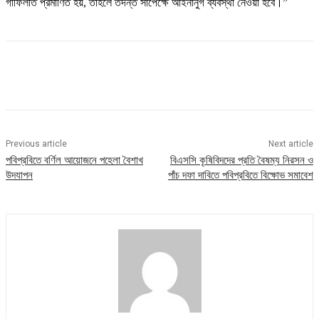
গাফিলতি প্রমাণিত হয়, তাহলে তদন্ত সাপেক্ষে আইনানুগ ব্যবস্থা নেওয়া হবে।”
Previous article
Next article
পবিপ্রবিতে বর্ণিল আয়োজনে পহেলা বৈশাখ
বিএসসি কৃষিবিদদের প্রতি বৈষম্য নিরসন ও
উদযাপন
পাঁচ দফা দাবিতে পবিপ্রবিতে বিক্ষোভ সমাবেশ