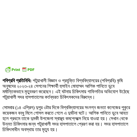
পবিপ্রবি প্রতিনিধি:
পটুয়াখালী বিজ্ঞান ও প্রযুক্তি বিশ্ববিদ্যালয়ের (পবিপ্রবি) কৃষি
অনুষদের ২০২৩-২৪ সেশনের শিক্ষার্থী হুসাইন মোহাম্মদ আশিক পানিতে ডুবে
মর্মান্তিকভাবে মৃত্যুবরণ করেছেন। এই ঘটনায় চিকিৎসায় গাফিলতির অভিযোগ উঠেছে
পটুয়াখালী সদর হাসপাতালের কর্তব্যরত চিকিৎসকদের বিরুদ্ধে।
সোমবার (১৪ এপ্রিল) দুপুর ৩টার দিকে বিশ্ববিদ্যালয়ের সংলগ্ন জনতা কলেজের পুকুরে
কয়েকজন বন্ধু মিলে গোসল করতে গেলে এ দুর্ঘটনা ঘটে। আশিক পানিতে ডুবে আহত
হলে প্রথমে তাকে দুমকী উপজেলা স্বাস্থ্য কমপ্লেক্সে নিয়ে যাওয়া হয়। সেখান থেকে
উন্নত চিকিৎসার জন্য পটুয়াখালী সদর হাসপাতালে প্রেরণ করা হয়। সদর হাসপাতালে
চিকিৎসাধীন অবস্থায় তার মৃত্যু হয়।