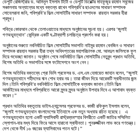
ডেপুটি রেজিস্ট্রার ড. আমিনুল ইসলাম টিটো ও ডেপুটি ডিরেক্টর মাহফুজুর রহমান সবুজের
সঞ্চালনায় অন্যান্যের মধ্যে বক্তব্য রাখেন পবিপ্রবি’র ছাএদলের সাধারণ সম্পাদক
সোহেলরানা জনি, পবিপ্রবি’র ফিল্ম সোসাইটির সাধারণ সম্পাদক রায়হান সরকার হীরা
প্রমুখ।
পবিত্র কোরআন থেকে তেলাওয়াতের মাধ্যমে অনুষ্ঠানের সূচনা হয়। এরপর ‘জুলাই
গণঅভ্যুত্থান’ কেন্দ্রিক একটি ঘণ্টাব্যাপী চলচ্চিত্র প্রদর্শন করা হয়।
অনুষ্ঠানের শুরুতে নবনির্বাচিত ফিল্ম সোসাইটির সভাপতি নাইমুর রহমান বেনজিন ও সাধারণ
সম্পাদক রায়হান সরকার হীরা তথ্য অধিদপ্তরের মহাপরিচালক মো. আবদুল জলিলকে ফুল
দিয়ে শুভেচ্ছা জানান। অনুষ্ঠান শেষে নবনির্বাচিত ফিল্ম সোসাইটির নেতৃবৃন্দ প্রধান অতিথি,
বিশেষ অতিথি ও সভাপতির সঙ্গে ফটোসেশনে অংশ নেন।
বিশেষ অতিথির বক্তব্যে প্রো ভিসি প্রফেসর ড. এস.এম হেমায়েত জাহান বলেন, “জুলাই
গণঅভ্যুত্থানে শহীদদের ঋন শোধ হবার নয়। তারা জীবন দিয়ে আরেকটি স্বাধীনতার জন্ম
দিল।তিনি পবিপ্রবি’র নবনির্বাচিত ফিল্ম সোসাইটিকে ধন্যবাদ জানান।তিনি ফিল্ম
আর্কাইভের মাধ্যমে পবিপ্রবিতে আরো সুন্দর সুন্দর অনুষ্ঠান উপহার দিবে এ আশাবাদ ব্যক্ত
করেন।”
প্রধান অতিথির বক্তৃতায় ভাইস-চ্যান্সেলর প্রফেসর ড. কাজী রফিকুল ইসলাম বলেন,
“জুলাই গণঅভ্যুত্থান বাংলাদেশের ইতিহাসে এক নতুন অধ্যায় রচিত হয়েছে। এ
গণঅভ্যুত্থান হলো একটি ফ্যাসিবাদী রাস্ট্রব্যবস্হার বিপরীতে একটি জাতির সম্মিলিত
স্লোগান-যার মধ্য দিয়ে ফিরে আসে হারানো স্বাধীনতা। পুনরুজ্জীবন লাভ করে গণতন্ত্র।
দেশ থেকে দীর্ঘ ১৬ বছরের ফ্যাসিবাদের পতন ঘটে।”