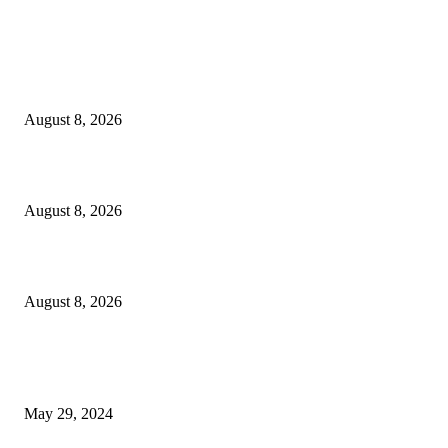
LATEST NEWS
Govt plans specialised veterinary hospital in every division: Tuku
August 8, 2026
বাকৃবিতে প্রাণী চিকিৎসক ও গবেষকদের ৩২তম বৈজ্ঞানিক সম্মেলন উদ্বোধন
August 8, 2026
বিএসভিইআর এর ৩২তম বার্ষিক বৈজ্ঞানিক সম্মেলন ৭ থেকে ৯ আগস্ট
August 8, 2026
POPULAR NEWS
Workshop on Aus Paddy Cultivation and Production
May 29, 2024