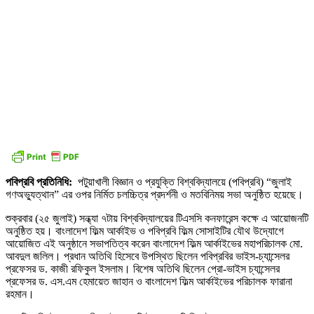
পবিপ্রবি প্রতিনিধি:
পটুয়াখালী বিজ্ঞান ও প্রযুক্তি বিশ্ববিদ্যালয়ে (পবিপ্রবি) “জুলাই
গণঅভ্যুত্থান” এর ওপর নির্মিত চলচ্চিত্র প্রদর্শনী ও মতবিনিময় সভা অনুষ্ঠিত হয়েছে।
শুক্রবার (২৫ জুলাই) সন্ধ্যা ৭টায় বিশ্ববিদ্যালয়ের টিএসসি কনফারেন্স কক্ষে এ আয়োজনটি
অনুষ্ঠিত হয়। বাংলাদেশ ফিল্ম আর্কাইভ ও পবিপ্রবি ফিল্ম সোসাইটির যৌথ উদ্যোগে
আয়োজিত এই অনুষ্ঠানে সভাপতিত্ব করেন বাংলাদেশ ফিল্ম আর্কাইভের মহাপরিচালক মো.
আবদুল জলিল। প্রধান অতিথি হিসেবে উপস্থিত ছিলেন পবিপ্রবির ভাইস-চ্যান্সেলর
প্রফেসর ড. কাজী রফিকুল ইসলাম। বিশেষ অতিথি ছিলেন প্রো-ভাইস চ্যান্সেলর
প্রফেসর ড. এস.এম হেমায়েত জাহান ও বাংলাদেশ ফিল্ম আর্কাইভের পরিচালক ফারানা
রহমান।