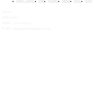
প্রযুক্তি ও উদ্ভাবন
চাকুরী
স্কলারশীপ
কৃষিকোষ
মতামত
অন্যান্য
সম্পাদক:
মশিউর রহমান
মোবাইল: ০১৫২১-৫৪৯৫২০
ই-মেইল: dailyagrinews@gmail.com
FOLLOW US