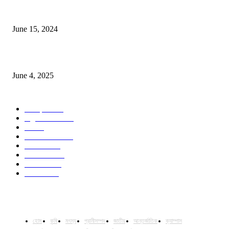
সম্ভাবনাময় কাসাভা (শিমুল) আলু
June 15, 2024
Jobs in Supreme Seed company
June 4, 2025
POPULAR CATEGORY
Campus
531
Agriculture
221
Job
43
International
32
National
29
Livestock
24
Fisheries
16
Column
15
হোম
কৃষি
মৎস্য
প্রানীসম্পদ
জাতীয়
আন্তর্জাতিক
ক্যাম্পাস