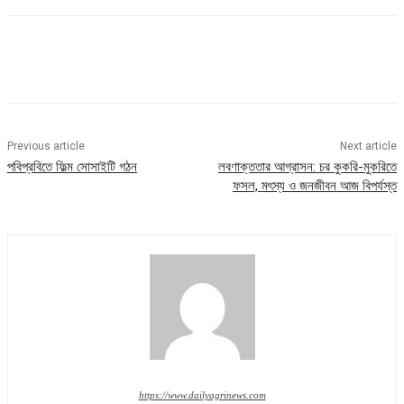
Previous article
Next article
পবিপ্রবিতে ফিল্ম সোসাইটি গঠন
লবণাক্ততার আগ্রাসন: চর কুকরি-মুকরিতে
ফসল, মৎস্য ও জনজীবন আজ বিপর্যস্ত
https://www.dailyagrinews.com