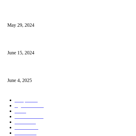
Workshop on Aus Paddy Cultivation and Production
May 29, 2024
সম্ভাবনাময় কাসাভা (শিমুল) আলু
June 15, 2024
Jobs in Supreme Seed company
June 4, 2025
POPULAR CATEGORY
Campus
528
Agriculture
221
Job
43
International
32
National
29
Livestock
23
Fisheries
16