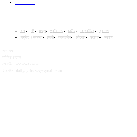
Column
15
হোম
কৃষি
মৎস্য
প্রানীসম্পদ
জাতীয়
আন্তর্জাতিক
ক্যাম্পাস
প্রযুক্তি ও উদ্ভাবন
চাকুরী
স্কলারশীপ
কৃষিকোষ
মতামত
অন্যান্য
সম্পাদক:
মশিউর রহমান
মোবাইল: ০১৫২১-৫৪৯৫২০
ই-মেইল: dailyagrinews@gmail.com
FOLLOW US