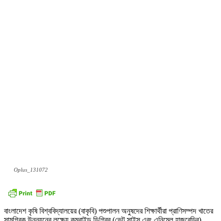
Oplus_131072
বাংলাদেশ কৃষি বিশ্ববিদ্যালয়ের (বাকৃবি) পশুপালন অনুষদের শিক্ষার্থীরা প্রাণিসম্পদ খাতের
সামগ্রিক উন্নয়নের লক্ষ্যে কম্বাইন্ড ডিগ্রির (ভেট সাইন্স এবং এনিমেল হাজবেন্ড্রি)