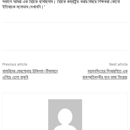
সকালে আমরা এক বৈঠকে বসেছিলাম। বৈঠকে কম্বাইন্ড করার বিষয়ে শিক্ষকরা কোনো
ইতিবাচক মনোভাব দেখাননি।’
Previous article
Next article
খামারিদের দোরগোড়ায় চিকিৎসা–টিকাদানে
ময়মনসিংহের সিআরপিতে এক
এগিয়ে এলো বাকৃবি
বাকপ্রতিবন্ধীর মুখে ভাষা ফিরেছে