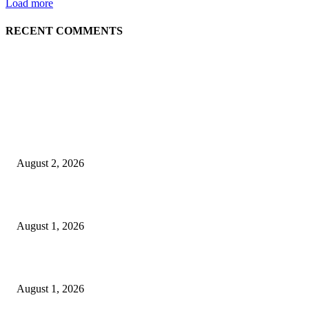
Load more
RECENT COMMENTS
LATEST NEWS
গাকৃবিতে ইয়াসের ব্যতিক্রমধর্মী উদ্যোগ,পরিচ্ছন্ন ক্যাম্পাস ও শব্দ দূষণ রোধে সচেতনতামূলক কর্ম
পালন
August 2, 2026
বাকৃবির দুই স্কুলের ২২ শিক্ষার্থীকে বৃত্তি প্রদান
August 1, 2026
বাকৃবিতে সেন্ট্রাল ওরিয়েন্টেশন অনুষ্ঠিত
August 1, 2026
POPULAR NEWS