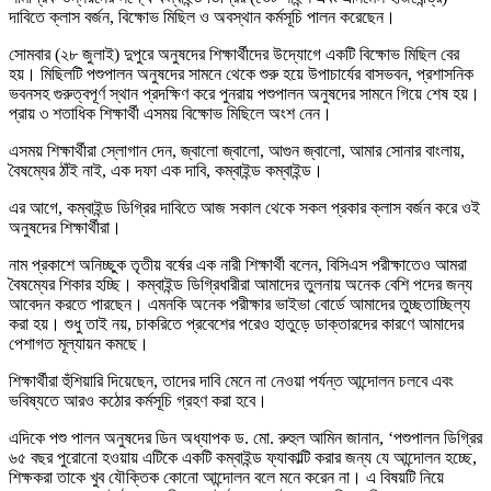
দাবিতে ক্লাস বর্জন, বিক্ষোভ মিছিল ও অবস্থান কর্মসূচি পালন করেছেন।
সোমবার (২৮ জুলাই) দুপুরে অনুষদের শিক্ষার্থীদের উদ্যোগে একটি বিক্ষোভ মিছিল বের
হয়। মিছিলটি পশুপালন অনুষদের সামনে থেকে শুরু হয়ে উপাচার্যের বাসভবন, প্রশাসনিক
ভবনসহ গুরুত্বপূর্ণ স্থান প্রদক্ষিণ করে পুনরায় পশুপালন অনুষদের সামনে গিয়ে শেষ হয়।
প্রায় ৩ শতাধিক শিক্ষার্থী এসময় বিক্ষোভ মিছিলে অংশ নেন।
এসময় শিক্ষার্থীরা স্লোগান দেন, জ্বালো জ্বালো, আগুন জ্বালো, আমার সোনার বাংলায়,
বৈষম্যের ঠাঁই নাই, এক দফা এক দাবি, কম্বাইন্ড কম্বাইন্ড।
এর আগে, কম্বাইন্ড ডিগ্রির দাবিতে আজ সকাল থেকে সকল প্রকার ক্লাস বর্জন করে ওই
অনুষদের শিক্ষার্থীরা।
নাম প্রকাশে অনিচ্ছুক তৃতীয় বর্ষের এক নারী শিক্ষার্থী বলেন, বিসিএস পরীক্ষাতেও আমরা
বৈষম্যের শিকার হচ্ছি। কম্বাইন্ড ডিগ্রিধারীরা আমাদের তুলনায় অনেক বেশি পদের জন্য
আবেদন করতে পারছেন। এমনকি অনেক পরীক্ষার ভাইভা বোর্ডে আমাদের তুচ্ছতাচ্ছিল্য
করা হয়। শুধু তাই নয়, চাকরিতে প্রবেশের পরেও হাতুড়ে ডাক্তারদের কারণে আমাদের
পেশাগত মূল্যায়ন কমছে।
শিক্ষার্থীরা হুঁশিয়ারি দিয়েছেন, তাদের দাবি মেনে না নেওয়া পর্যন্ত আন্দোলন চলবে এবং
ভবিষ্যতে আরও কঠোর কর্মসূচি গ্রহণ করা হবে।
এদিকে পশু পালন অনুষদের ডিন অধ্যাপক ড. মো. রুহুল আমিন জানান, ‘পশুপালন ডিগ্রির
৬৫ বছর পুরোনো হওয়ায় এটিকে একটি কম্বাইন্ড ফ্যাকাল্টি করার জন্য যে আন্দোলন হচ্ছে,
শিক্ষকরা তাকে খুব যৌক্তিক কোনো আন্দোলন বলে মনে করেন না। এ বিষয়টি নিয়ে